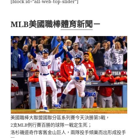
[block id="all-web-top-slider"]
MLB美國職棒
體育新聞
－
美國職棒大聯盟國聯分區系列賽今天決勝第5戰，
2支MLB例行賽百勝的球隊一戰定生死；
洛杉磯道奇作客舊金山巨人，兩隊投手傾巢而出形成投手