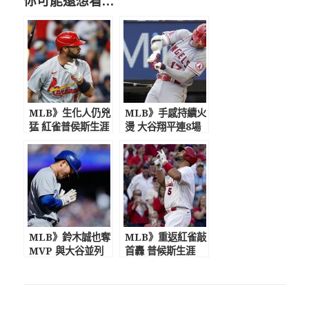
你可能還想看…
MLB》生化人仍兇
MLB》手感持續火
猛 紅雀普侯斯生涯
燙 大谷翔平連8場
681轟達陣
敲安
MLB》鈴木誠也奪
MLB》重返紅雀敲
MVP 與大谷並列
首轟 普候斯生涯
日本最速球員
680轟出爐