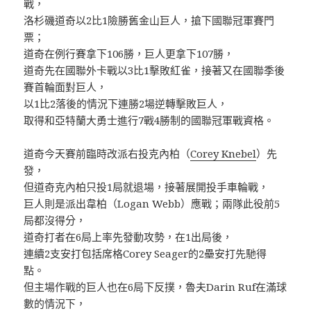
戰，
洛杉磯道奇以2比1險勝舊金山巨人，搶下國聯冠軍賽門
票；
道奇在例行賽拿下106勝，巨人更拿下107勝，
道奇先在國聯外卡戰以3比1擊敗紅雀，接著又在國聯季後
賽首輪面對巨人，
以1比2落後的情況下連勝2場逆轉擊敗巨人，
取得和亞特蘭大勇士進行7戰4勝制的國聯冠軍戰資格。
道奇今天賽前臨時改派右投克內柏（
Corey Knebel
）先
發，
但道奇克內柏只投1局就退場，接著展開投手車輪戰，
巨人則是派出韋柏（Logan Webb）應戰；兩隊此役前5
局都沒得分，
道奇打者在6局上率先發動攻勢，在1出局後，
連續2支安打包括席格Corey Seager的2壘安打先馳得
點。
但主場作戰的巨人也在6局下反撲，魯夫Darin Ruf在滿球
數的情況下，