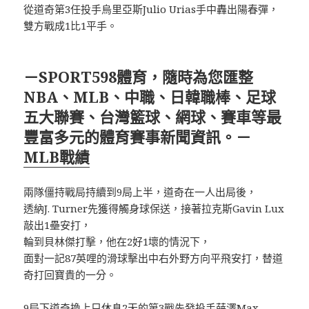
從道奇第3任投手烏里亞斯Julio Urias手中轟出陽春彈，
雙方戰成1比1平手。
－SPORT598體育，隨時為您匯整
NBA、MLB、中職、日韓職棒、足球
五大聯賽、台灣籃球、網球、賽車等最
豐富多元的體育賽事新聞資訊。－
MLB戰績
兩隊僵持戰局持續到9局上半，道奇在一人出局後，
透納J. Turner先獲得觸身球保送，接著拉克斯Gavin Lux
敲出1壘安打，
輪到貝林傑打擊，他在2好1壞的情況下，
面對一記87英哩的滑球擊出中右外野方向平飛安打，替道
奇打回寶貴的一分。
9局下道奇換上只休息2天的第3戰先發投手薛澤Max