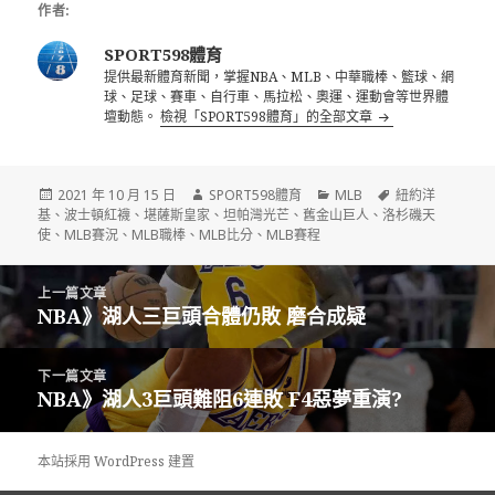
作者:
SPORT598體育
提供最新體育新聞，掌握NBA、MLB、中華職棒、籃球、網
球、足球、賽車、自行車、馬拉松、奧運、運動會等世界體
壇動態。
檢視「SPORT598體育」的全部文章
發
作
分
標
2021 年 10 月 15 日
SPORT598體育
MLB
紐約洋
佈
者
類
籤
基
、
波士頓紅襪
、
堪薩斯皇家
、
坦帕灣光芒
、
舊金山巨人
、
洛杉磯天
日
使
、
MLB賽況
、
MLB職棒
、
MLB比分
、
MLB賽程
期:
文
上一篇文章
章
NBA》湖人三巨頭合體仍敗 磨合成疑
上
導
一
覽
篇
下一篇文章
文
NBA》湖人3巨頭難阻6連敗 F4惡夢重演?
下
章:
一
篇
本站採用 WordPress 建置
文