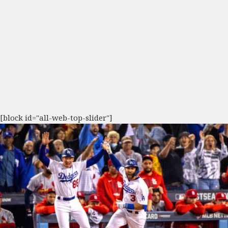
[block id="all-web-top-slider"]