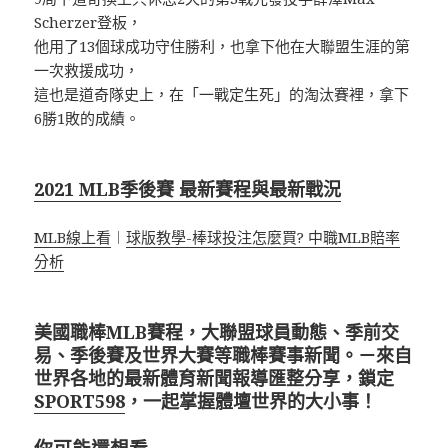
Scherzer登板，
他用了13個球成功守住勝利，也拿下他在大聯盟生涯的第
一次救援成功，
這也是道奇隊史上，在「一戰定生死」的淘汰賽裡，拿下
6勝1敗的成績。
2021 MLB季後賽 最新賽程與最新戰況
MLB線上看
︱
球版教學-棒球投注怎麼買? 中職MLB賠率
分析
美國職棒MLB賽程，大聯盟球員動態、季前交
易、季後賽及世界大賽等職棒賽事新聞。－來自
世界各地的最新體育新聞報導匯整分享，鎖定
SPORT598
，一起掌握體壇世界的大小事！