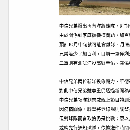
中信兄弟爆出再有洋將離隊，近期
由於關係到家庭撫養權問題，加百
預計10月中旬就可能會離隊，月
兄弟若少了加百利，目前一軍僅剩
二軍則有測試洋投高野圭佑、養傷
中信兄弟兩位新洋投象魔力、華德茲
對此中信兄弟雖尊重仍透過新聞稿
中信兄弟領隊劉志威親上節目談到
因疫情關係，聯盟將登錄規則調整
但對球隊而言取捨仍是挑戰；原以
或應先行通知球隊，依據送件時間