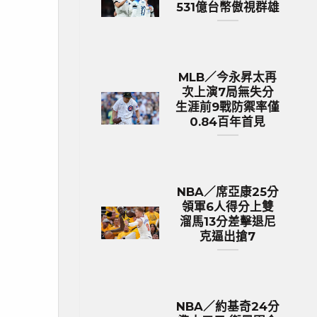
531億台幣傲視群雄
MLB／今永昇太再
次上演7局無失分
生涯前9戰防禦率僅
0.84百年首見
NBA／席亞康25分
領軍6人得分上雙
溜馬13分差擊退尼
克逼出搶7
NBA／約基奇24分