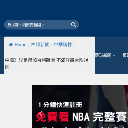
Skip
to
content
Home
/
棒球新聞
/
中華職棒
/
籃球新聞
棒
中職》兄弟爆加百利離隊 不滿洋將大限規
則