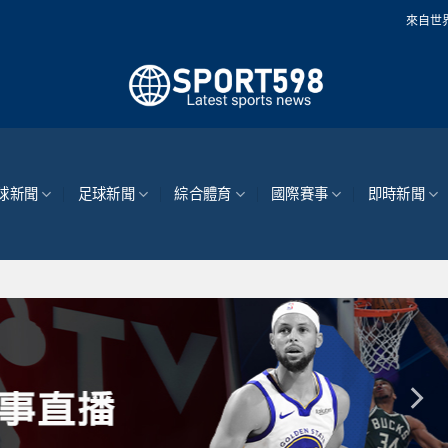
來自世界各地的最新體育新
球新聞
足球新聞
綜合體育
國際賽事
即時新聞