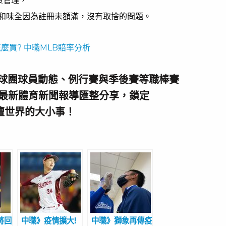
康管理，
和味全因為註冊未額滿，沒有取捨的問題。
麼買? 中職MLB賠率分析
職球團球員動態、例行賽與季後賽等職棒賽
最新體育新聞報導匯整分享，鎖定
壇世界的大小事！
將回
中職》疫情擴大!
中職》獅象再傳疫