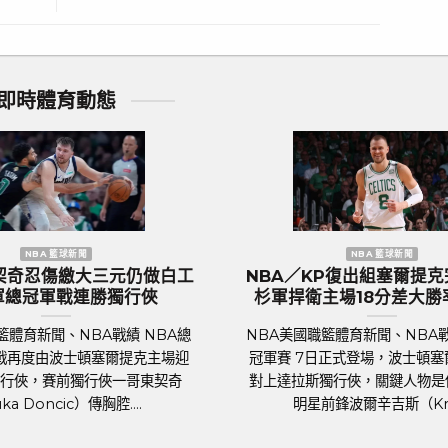
即時體育動態
歐洲國家盃 足球新聞
』英
歐國盃／葡萄牙傳奇巨星C.羅納度最
202
列歡
後一舞？第六度參賽再創紀錄巔峰
足球聯賽體育新聞、足球戰績 2024年歐洲
足球聯
的
國家盃即將於6月14日晚上在德國揭幕，39
行的歐
4）
歲的葡萄牙球星C.羅納度（Cristiano
（約5
摩拳
Ronaldo）將再....
身