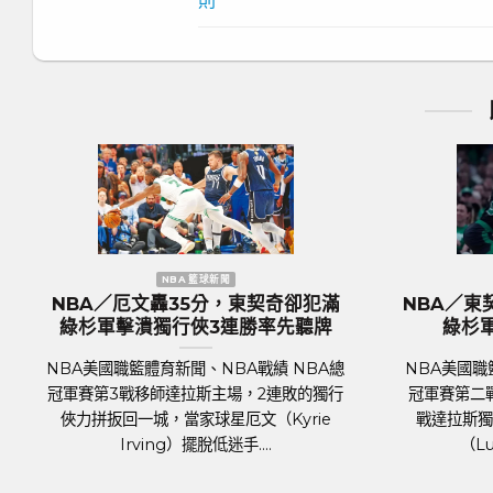
則
 籃球新聞
歐洲國家盃 足球新聞
組塞爾提克完全體 綠
歐國盃／奪冠大熱門『三獅軍團
8分差大勝率先開胡
格蘭隊抵達德國受到上千球迷熱
迎
聞、NBA戰績 NBA總
足球聯賽體育新聞、足球戰績 萬眾矚目
場，波士頓塞爾提克主場
2024年歐洲國家盃（UEFA Euro 202
關鍵人物是傷癒歸隊的
將於6月14日於德國正式開踢。各國好手
斯（Kris....
霍霍，蓄勢待發，而....