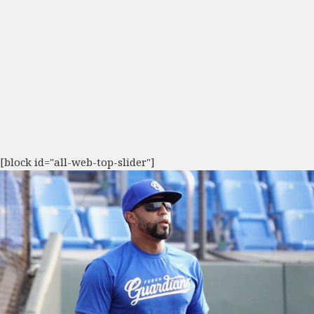
[block id="all-web-top-slider"]