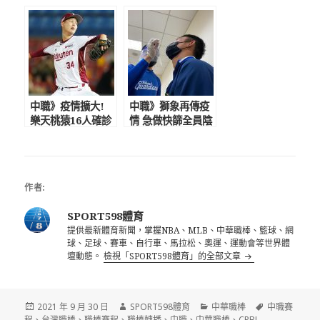
柏融紀錄
月賽程硬
中職》疫情擴大!
中職》獅象再傳疫
樂天桃猿16人確診
情 急做快篩全員陰
達停賽標準
性
作者:
SPORT598體育
提供最新體育新聞，掌握NBA、MLB、中華職棒、籃球、網
球、足球、賽車、自行車、馬拉松、奧運、運動會等世界體
壇動態。
檢視「SPORT598體育」的全部文章
發
作
分
標
2021 年 9 月 30 日
SPORT598體育
中華職棒
中職賽
佈
者
類
籤
程
、
台灣職棒
、
職棒賽程
、
職棒轉播
、
中職
、
中華職棒
、
CPBL