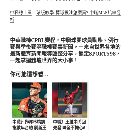
中職線上看
︱
球版教學-棒球投注怎麼買? 中職MLB賠率分
析
中華職棒CPBL賽程，中職球團球員動態、例行
賽與季後賽等職棒賽事新聞。－來自世界各地的
最新體育新聞報導匯整分享，鎖定
SPORT598
，
一起掌握體壇世界的大小事！
你可能還想看…
中職》獅隊林靖凱
中職》王維中將回
複數年合約 刷新王
先發 味全不擔心6