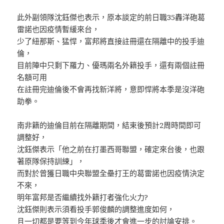
此外副領隊沈鈺傑也表示，原本談定的前日職35轟洋砲葛
雷諾也因疫情暫緩來台，
少了紐那斯、猛悍，富邦將直接註冊還在隔離中的投手迪
倫，
目前陣中只剩下羅力、優瑪兩名外籍投手，還有兩個註冊
名額可用
在註冊完迪倫後不會再找新洋將，意即悍將本季是沒洋砲
助拳。
南非籍的迪倫目前在隔離期間，結束後預計2周時間即可
調整好，
沈鈺傑表示「他之前在打墨西哥聯盟，確定來台後，也跟
著原隊保持訓練」，
而對於曾獲日職中央聯盟全壘打王的葛雷諾也因疫情決定
不來，
明年富邦是否繼續找外籍打者強化火力?
沈鈺傑則表示須看投手郭俊麟的調整進度如何，
且一切都是要等到今年球季後才會進一步的討論安排。