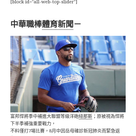
[block id="all-web-top-slider"]
中華職棒
體育新聞
－
富邦悍將季中補進大聯盟等級洋砲
紐那斯
；原被視為悍將
下半季補強重要戰力，
不料僅打7場比賽，8月中因岳母確診新冠肺炎而緊急返