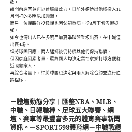
鄉，
離開前原有意再返台繼續效力，日前外媒傳出他將投入11
月開打的多明尼加聯盟，
而另一位悍將洋投猛悍也因父親重病，從8月下旬告假返
鄉，
如今也傳出人已在多明尼加夏季聯盟登板出賽，在中職僅
出賽4場。
悍將球團回應，兩人返鄉後仍持續與他們保持聯繫，
但因家庭因素考量，最終兩人均決定留在家鄉打球方便就
近照顧家人，
再綜合考量下，悍將球團也決定與兩人解除合約並進行註
銷程序。
－體壇動態分享︱匯整NBA、MLB、
中職、日韓職棒、足球五大聯賽、網
壇、賽車等最豐富多元的體育賽事新聞
資訊。－SPORT598體育網－
中職戰績