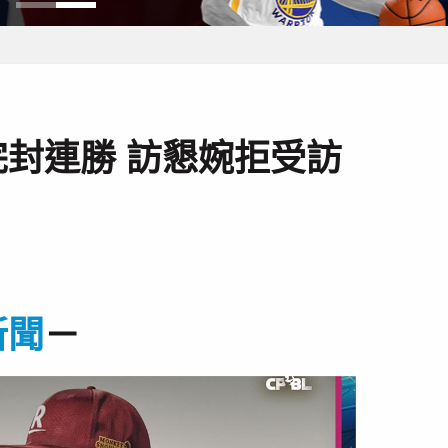
封連勝 訪懇婉拒受訪
新聞
－