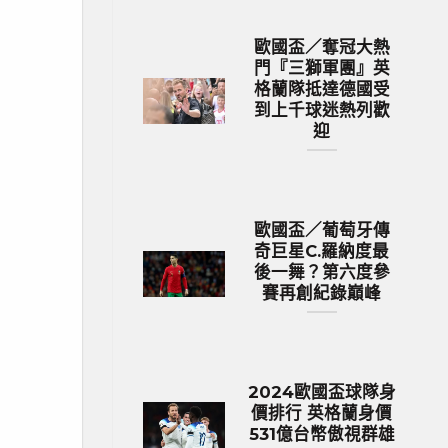
歐國盃／奪冠大熱
門『三獅軍團』英
格蘭隊抵達德國受
到上千球迷熱列歡
迎
歐國盃／葡萄牙傳
奇巨星C.羅納度最
後一舞？第六度參
賽再創紀錄巔峰
2024歐國盃球隊身
價排行 英格蘭身價
531億台幣傲視群雄