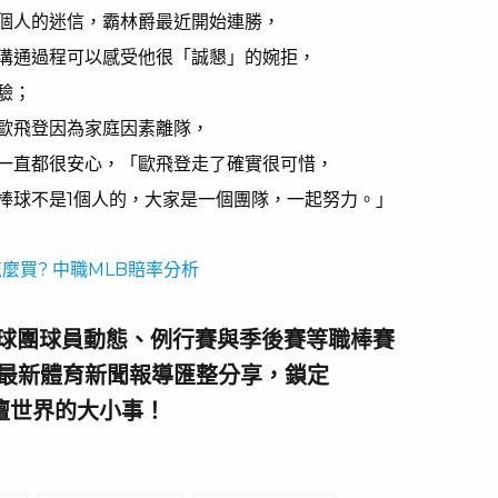
個人的迷信，霸林爵最近開始連勝，
溝通過程可以感受他很「誠懇」的婉拒，
驗；
歐飛登因為家庭因素離隊，
一直都很安心，「歐飛登走了確實很可惜，
棒球不是1個人的，大家是一個團隊，一起努力。」
麼買? 中職MLB賠率分析
職球團球員動態、例行賽與季後賽等職棒賽
最新體育新聞報導匯整分享，鎖定
壇世界的大小事！