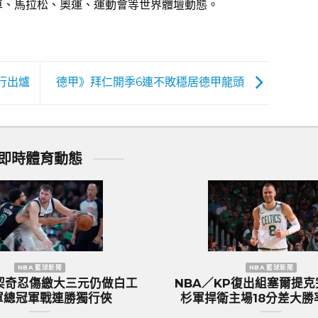
車、馬拉松、奧運、運動會等世界體壇動態。
行出爐
德甲》拜仁開季6連不敗穩居德甲龍頭
即時體育動態
 足球新聞
歐洲國家盃 足球新聞
門『三獅軍團』英
歐國盃／葡萄牙傳奇巨星C.羅納度
到上千球迷熱列歡
後一舞？第六度參賽再創紀錄巔
迎