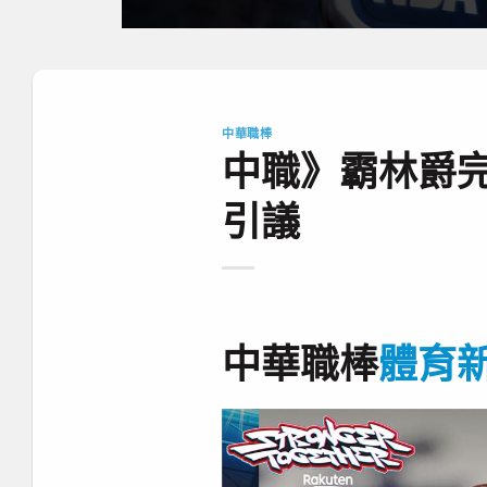
中華職棒
中職》霸林爵完
引議
中華職棒
體育