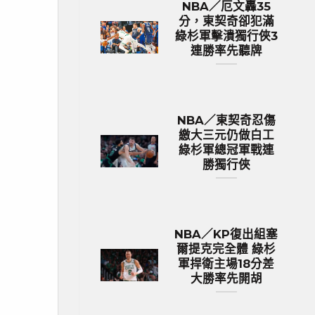
NBA／厄文轟35
分，東契奇卻犯滿
綠杉軍擊潰獨行俠3
連勝率先聽牌
NBA／東契奇忍傷
繳大三元仍做白工
綠杉軍總冠軍戰連
勝獨行俠
NBA／KP復出組塞
爾提克完全體 綠杉
軍捍衛主場18分差
大勝率先開胡