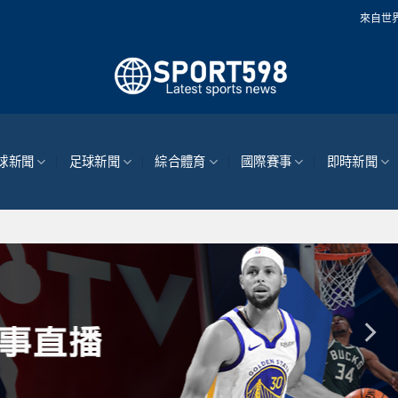
來自世界各地的最新體育
球新聞
足球新聞
綜合體育
國際賽事
即時新聞