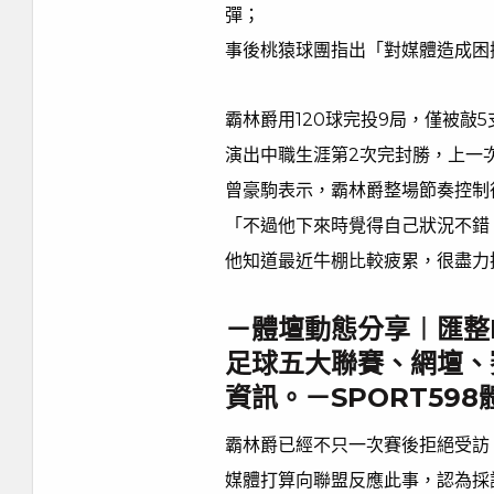
彈；
事後桃猿球團指出「對媒體造成困
霸林爵用120球完投9局，僅被敲
演出中職生涯第2次完封勝，上一次
曾豪駒表示，霸林爵整場節奏控制得
「不過他下來時覺得自己狀況不錯
他知道最近牛棚比較疲累，很盡力
－體壇動態分享︱匯整
足球五大聯賽、網壇、
資訊。－SPORT59
霸林爵已經不只一次賽後拒絕受訪
媒體打算向聯盟反應此事，認為採