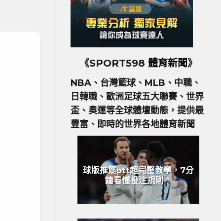
《SPORT598
體育新聞
》
NBA、台灣籃球、MLB、中職、
日韓職、歐洲足球五大聯賽、世界
盃、奧運等全球體壇動態，提供最
豐富、即時的世界各地體育新聞
球版推薦ptt超完整教學，7分
鐘看懂投注規則！