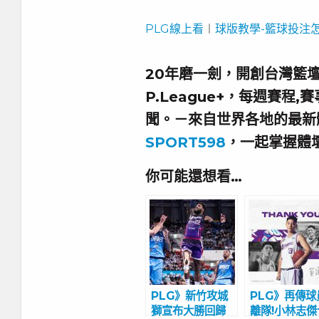
PLG線上看
︱
球版教學-籃球投注怎
20年磨一劍，開創台灣籃
P.League+，每週賽
聞。－來自世界各地的最新
SPORT598
，一起掌握體
你可能還想看…
PLG》新竹攻城
PLG》再傳球
獅宣布大勝回歸
離隊!小林志傑