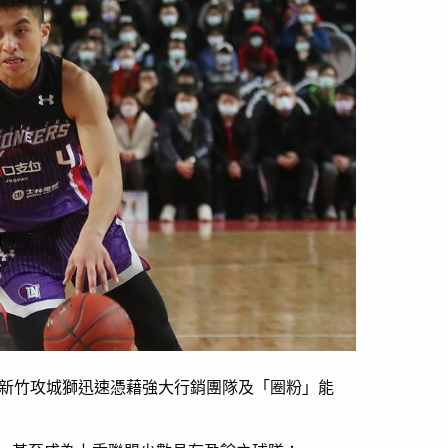
，新竹攻城獅迅速憑藉強大行銷團隊及「圈粉」能