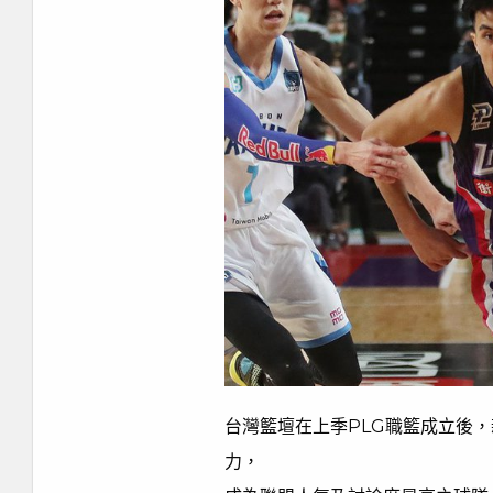
台灣籃壇在上季PLG職籃成立後
力，