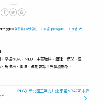
獅宣
選！ 新秀高國豪
不設限 攻城獅火
蔡建
第2高票
速宣布釋出
d tagged
新竹街口攻城獅
,
PLG聯盟
,
pleague
,
PLG職籃
,
攻
育
，掌握NBA、MLB、中華職棒、籃球、網球、足
車、馬拉松、奧運、運動會等世界體壇動態。
PLG》新北國王戰力升級 網羅NBA7呎中鋒
VP