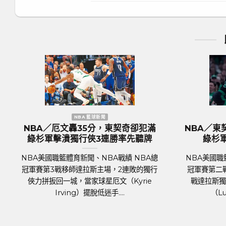
NBA 籃球新聞
歐洲國家盃
BA／KP復出組塞爾提克完全體 綠
歐國盃／奪冠大熱
杉軍捍衛主場18分差大勝率先開胡
格蘭隊抵達德國受
BA美國職籃體育新聞、NBA戰績 NBA總
足球聯賽體育新聞、
軍賽 7日正式登場，波士頓塞爾提克主場
2024年歐洲國家盃（UE
上達拉斯獨行俠，關鍵人物是傷癒歸隊的
將於6月14日於德國
明星前鋒波爾辛吉斯（Kris....
霍霍，蓄勢待