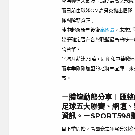
成為聯盟人氣及討論度最高之球隊
而日前由球隊GM高景炎拋出團隊
佈團隊薪資表；
陣中超級新星後衛
高國豪
，未來5
幾乎確定晉升台灣職籃最高薪榜一族
萬台幣，
平均月薪達75萬，即便和中華職
而本季剛剛加盟的老將林宜輝，未
高。
－體壇動態分享︱匯整
足球五大聯賽、網壇、
資訊。－SPORT59
自下季開始，高國豪之年薪分別為50