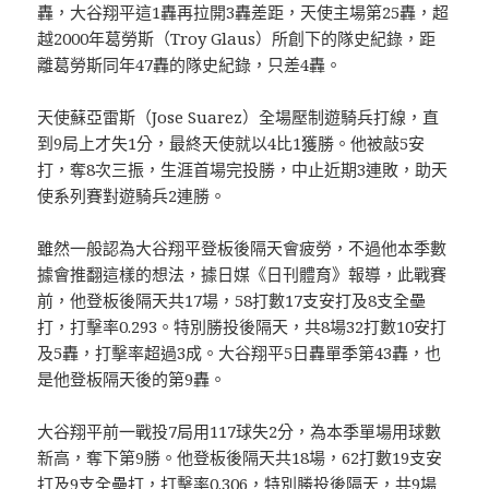
轟，大谷翔平這1轟再拉開3轟差距，天使主場第25轟，超
越2000年葛勞斯（Troy Glaus）所創下的隊史紀錄，距
離葛勞斯同年47轟的隊史紀錄，只差4轟。
天使蘇亞雷斯（Jose Suarez）全場壓制遊騎兵打線，直
到9局上才失1分，最終天使就以4比1獲勝。他被敲5安
打，奪8次三振，生涯首場完投勝，中止近期3連敗，助天
使系列賽對遊騎兵2連勝。
雖然一般認為大谷翔平登板後隔天會疲勞，不過他本季數
據會推翻這樣的想法，據日媒《日刊體育》報導，此戰賽
前，他登板後隔天共17場，58打數17支安打及8支全壘
打，打擊率0.293。特別勝投後隔天，共8場32打數10安打
及5轟，打擊率超過3成。大谷翔平5日轟單季第43轟，也
是他登板隔天後的第9轟。
大谷翔平前一戰投7局用117球失2分，為本季單場用球數
新高，奪下第9勝。他登板後隔天共18場，62打數19支安
打及9支全壘打，打擊率0.306，特別勝投後隔天，共9場