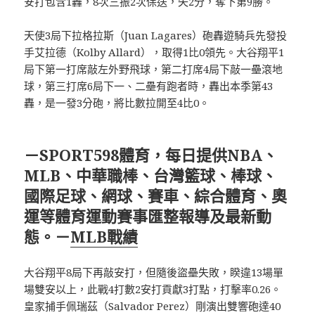
安打包含1轟，8次三振2次保送，失2分，奪下第9勝。
天使3局下拉格拉斯（Juan Lagares）砲轟遊騎兵先發投
手艾拉德（Kolby Allard），取得1比0領先。大谷翔平1
局下第一打席敲左外野飛球，第二打席4局下敲一壘滾地
球，第三打席6局下一、二壘有跑者時，轟出本季第43
轟，是一發3分砲，將比數拉開至4比0。
－SPORT598體育，每日提供NBA、
MLB、中華職棒、台灣籃球、棒球、
國際足球、網球、賽車、綜合體育、奧
運等體育運動賽事匯整報導及最新動
態。－
MLB戰績
大谷翔平8局下再敲安打，但隨後盜壘失敗，睽違13場單
場雙安以上，此戰4打數2安打貢獻3打點，打擊率0.26。
皇家捕手佩瑞茲（Salvador Perez）剛演出雙響砲達40