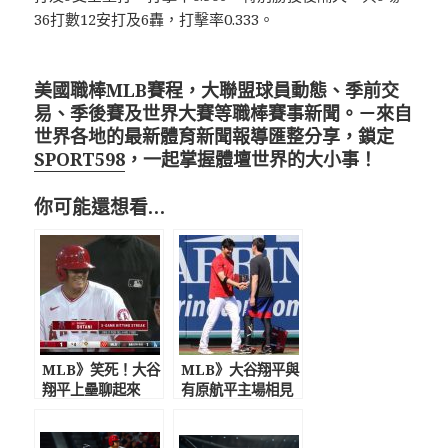
36打數12安打及6轟，打擊率0.333。
美國職棒MLB賽程，大聯盟球員動態、季前交
易、季後賽及世界大賽等職棒賽事新聞。－來自
世界各地的最新體育新聞報導匯整分享，鎖定
SPORT598
，一起掌握體壇世界的大小事！
你可能還想看…
MLB》笑死！大谷
MLB》大谷翔平與
翔平上壘聊起來
有原航平主場相見
張育成：想知道聊
歡
什麼? 問我認識陽