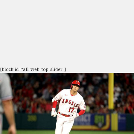
[block id="all-web-top-slider"]