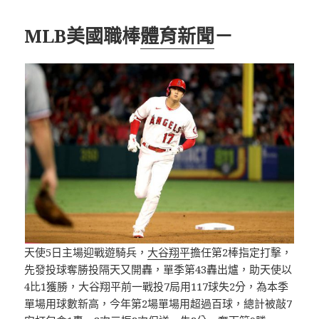
MLB美國職棒
體育新聞
－
天使5日主場迎戰遊騎兵，
大谷翔平
擔任第2棒指定打擊，
先發投球奪勝投隔天又開轟，單季第43轟出爐，助天使以
4比1獲勝，大谷翔平前一戰投7局用117球失2分，為本季
單場用球數新高，今年第2場單場用超過百球，總計被敲7