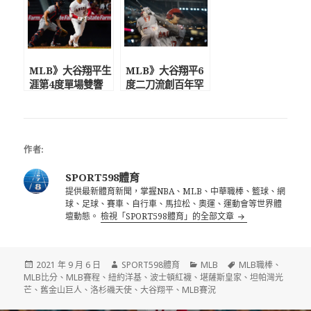
岱鋼嗎
MLB》大谷翔平生
MLB》大谷翔平6
涯第4度單場雙響
度二刀流創百年罕
砲! 要價4千台幣漢
見紀錄 美媒解密
字球衣球迷排隊瘋
變強關鍵因素
買
作者:
SPORT598體育
提供最新體育新聞，掌握NBA、MLB、中華職棒、籃球、網
球、足球、賽車、自行車、馬拉松、奧運、運動會等世界體
壇動態。
檢視「SPORT598體育」的全部文章
發
作
分
標
2021 年 9 月 6 日
SPORT598體育
MLB
MLB職棒
、
佈
者
類
籤
MLB比分
、
MLB賽程
、
紐約洋基
、
波士頓紅襪
、
堪薩斯皇家
、
坦帕灣光
日
芒
、
舊金山巨人
、
洛杉磯天使
、
大谷翔平
、
MLB賽況
期: