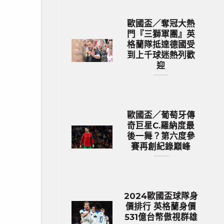
歐國盃／奪冠大熱
門『三獅軍團』英
格蘭隊抵達德國受
到上千球迷熱列歡
迎
歐國盃／葡萄牙傳
奇巨星C.羅納度最
後一舞？第六度參
賽再創紀錄巔峰
2024歐國盃球隊身
價排行 英格蘭身價
531億台幣傲視群雄