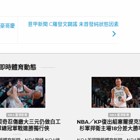
意甲新聞 C羅發文闢謠 未首發純狀態因素
中豪哥慶
即時體育動態
歐洲國家盃 足球新聞
歐洲國家盃 足球新聞
／奪冠大熱門『三獅軍團』英
歐國盃／葡萄牙傳奇巨星
抵達德國受到上千球迷熱列歡
後一舞？第六度參賽再
迎