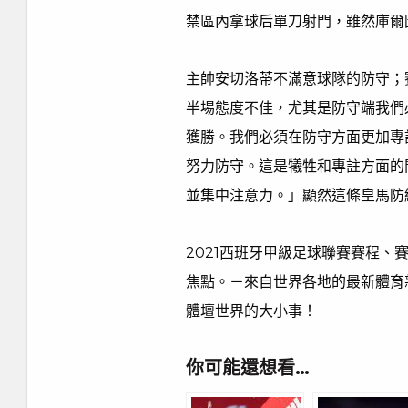
禁區內拿球后單刀射門，雖然庫爾
主帥安切洛蒂不滿意球隊的防守；
半場態度不佳，尤其是防守端我們
獲勝。我們必須在防守方面更加專
努力防守。這是犧牲和專註方面的
並集中注意力。」顯然這條皇馬防
2021西班牙甲級足球聯賽賽程
焦點。－來自世界各地的最新體育
體壇世界的大小事！
你可能還想看…