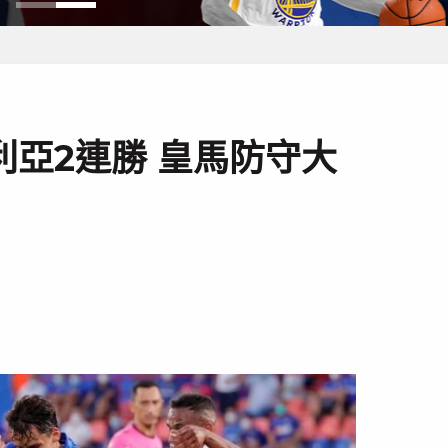
利亞2連勝 皇馬防守大