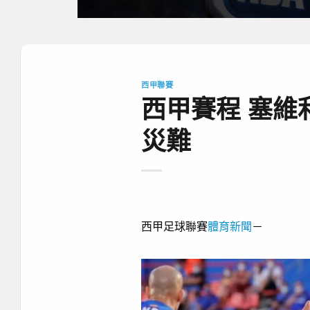
西甲聯賽
西甲賽程 塞維
災難
西甲足球聯賽
體育新聞
－