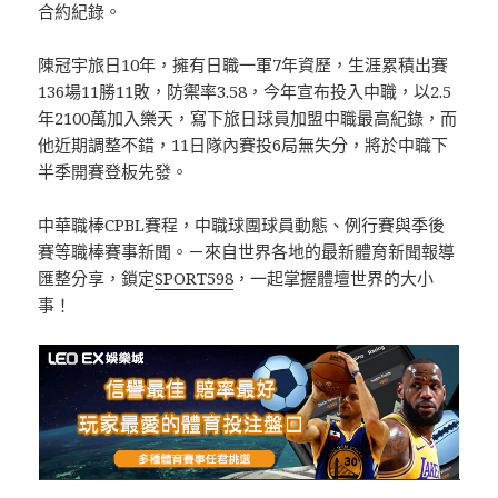
合約紀錄。
陳冠宇旅日10年，擁有日職一軍7年資歷，生涯累積出賽
136場11勝11敗，防禦率3.58，今年宣布投入中職，以2.5
年2100萬加入樂天，寫下旅日球員加盟中職最高紀錄，而
他近期調整不錯，11日隊內賽投6局無失分，將於中職下
半季開賽登板先發。
中華職棒CPBL賽程，中職球團球員動態、例行賽與季後
賽等職棒賽事新聞。－來自世界各地的最新體育新聞報導
匯整分享，鎖定
SPORT598
，一起掌握體壇世界的大小
事！