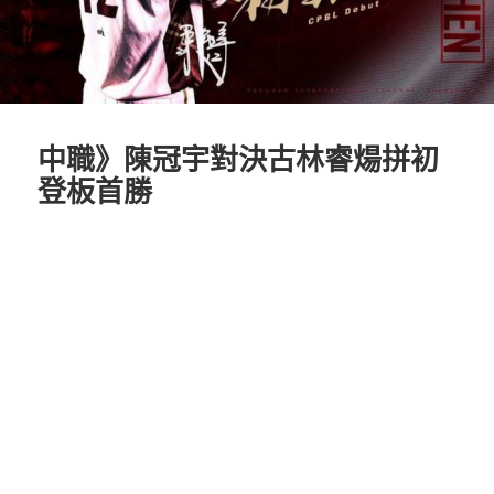
中職》陳冠宇對決古林睿煬拼初
登板首勝