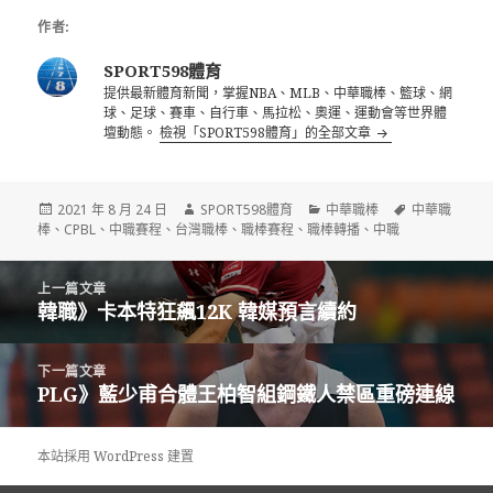
作者:
SPORT598體育
提供最新體育新聞，掌握NBA、MLB、中華職棒、籃球、網
球、足球、賽車、自行車、馬拉松、奧運、運動會等世界體
壇動態。
檢視「SPORT598體育」的全部文章
發
作
分
標
2021 年 8 月 24 日
SPORT598體育
中華職棒
中華職
佈
者
類
籤
棒
、
CPBL
、
中職賽程
、
台灣職棒
、
職棒賽程
、
職棒轉播
、
中職
日
期:
文
上一篇文章
章
韓職》卡本特狂飆12K 韓媒預言續約
上
導
一
覽
篇
下一篇文章
文
PLG》藍少甫合體王柏智組鋼鐵人禁區重磅連線
下
章:
一
篇
本站採用 WordPress 建置
文