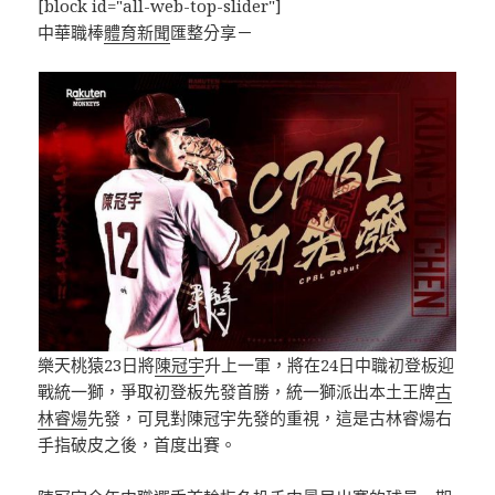
[block id="all-web-top-slider"]
中華職棒
體育新聞
匯整分享－
樂天桃猿23日將
陳冠宇
升上一軍，將在24日中職初登板迎
戰統一獅，爭取初登板先發首勝，統一獅派出本土王牌
古
林睿煬
先發，可見對陳冠宇先發的重視，這是古林睿煬右
手指破皮之後，首度出賽。