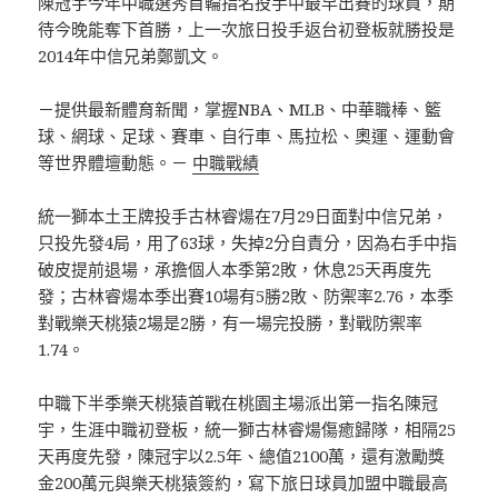
陳冠宇今年中職選秀首輪指名投手中最早出賽的球員，期
待今晚能奪下首勝，上一次旅日投手返台初登板就勝投是
2014年中信兄弟鄭凱文。
－提供最新體育新聞，掌握NBA、MLB、中華職棒、籃
球、網球、足球、賽車、自行車、馬拉松、奧運、運動會
等世界體壇動態。－
中職戰績
統一獅本土王牌投手古林睿煬在7月29日面對中信兄弟，
只投先發4局，用了63球，失掉2分自責分，因為右手中指
破皮提前退場，承擔個人本季第2敗，休息25天再度先
發；古林睿煬本季出賽10場有5勝2敗、防禦率2.76，本季
對戰樂天桃猿2場是2勝，有一場完投勝，對戰防禦率
1.74。
中職下半季樂天桃猿首戰在桃園主場派出第一指名陳冠
宇，生涯中職初登板，統一獅古林睿煬傷癒歸隊，相隔25
天再度先發，陳冠宇以2.5年、總值2100萬，還有激勵獎
金200萬元與樂天桃猿簽約，寫下旅日球員加盟中職最高