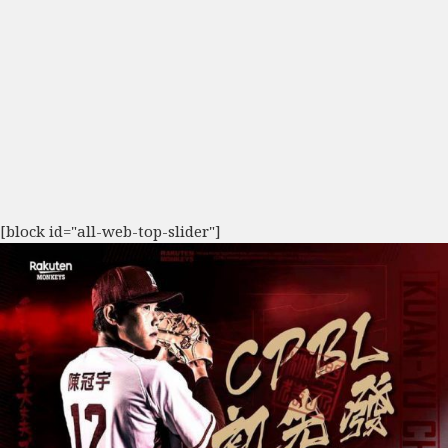
[block id="all-web-top-slider"]