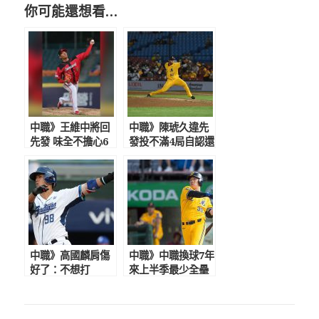
你可能還想看…
中職》王維中將回
中職》陳琥久違先
先發 味全不擔心6
發投不滿4局自認還
月賽程硬
要加強 助總評及
格：還有機會
中職》高國麟肩傷
中職》中職換球7年
好了：不想打
來上半季最少全壘
DH 防疫期間有
打 將締全壘打
推薦片單
王開轟新低紀錄