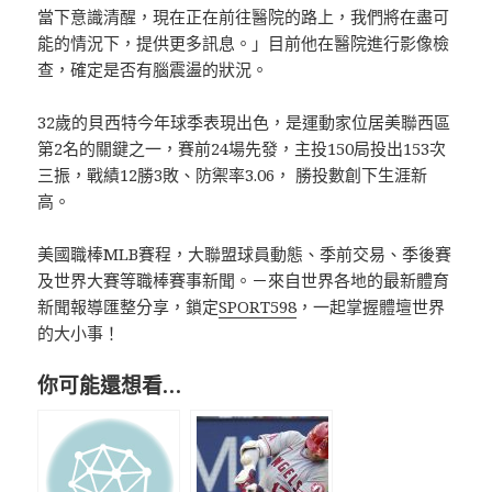
當下意識清醒，現在正在前往醫院的路上，我們將在盡可
能的情況下，提供更多訊息。」目前他在醫院進行影像檢
查，確定是否有腦震盪的狀況。
32歲的貝西特今年球季表現出色，是運動家位居美聯西區
第2名的關鍵之一，賽前24場先發，主投150局投出153次
三振，戰績12勝3敗、防禦率3.06， 勝投數創下生涯新
高。
美國職棒MLB賽程，大聯盟球員動態、季前交易、季後賽
及世界大賽等職棒賽事新聞。－來自世界各地的最新體育
新聞報導匯整分享，鎖定
SPORT598
，一起掌握體壇世界
的大小事！
你可能還想看…