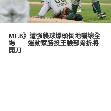
MLB》遭強襲球爆頭倒地嚇壞全
場 運動家勝投王臉部骨折將
開刀