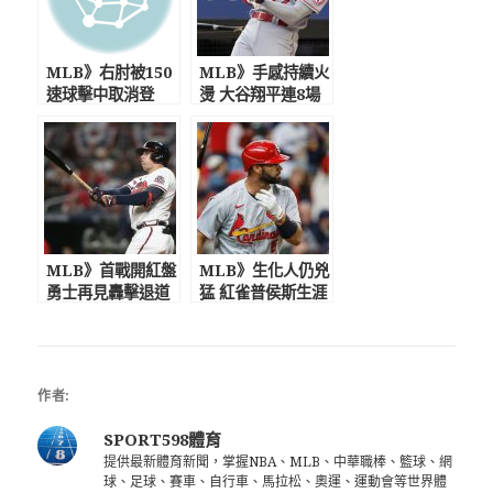
MLB》右肘被150
MLB》手感持續火
速球擊中取消登
燙 大谷翔平連8場
板 大谷翔平仍扛
敲安
打擊9轟重返全壘打
王
MLB》首戰開紅盤
MLB》生化人仍兇
勇士再見轟擊退道
猛 紅雀普侯斯生涯
奇
681轟達陣
作者:
SPORT598體育
提供最新體育新聞，掌握NBA、MLB、中華職棒、籃球、網
球、足球、賽車、自行車、馬拉松、奧運、運動會等世界體