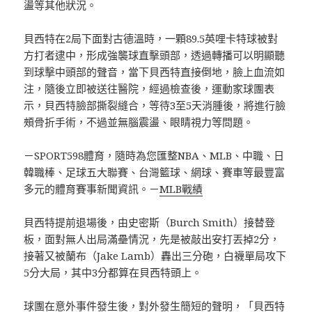
盪等其他狀況。
貝西特在2局下面對古德溫時，一顆89.5英哩卡特球被對
方打者逮中，形成強襲球直擊頭部，透過轉播可以明顯聽
到球擊中頭部的聲音，當下貝西特直接倒地，臉上血流如
注，隨後立即被送往醫院，經過檢查後，運動家球團表
示，貝西特臉部撕裂縫合，等待3至5天消腫後，將進行臉
頰骨折手術，不過並無腦震盪、眼睛視力等問題。
－SPORT598體育，隨時為您匯整NBA、MLB、中職、日
韓職棒、足球五大聯賽、台灣籃球、網球、賽車等最豐富
多元的體育賽事新聞資訊。－
MLB戰績
貝西特提前退場後，由史密斯（Burch Smith）接替登
板，面對無人出局滿壘情況，先是被敲出安打丟掉2分，
接著又被蘭布（Jake Lamb）轟出三分砲，白襪單局攻下
5分大局，其中3分都算在貝西特頭上。
球團在意外事件發生後，對外發生簡短的聲明，「貝西特