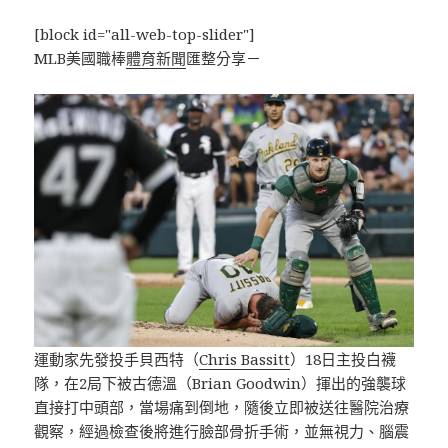
[block id="all-web-top-slider"]
MLB美國職棒
體育新聞
匯整分享－
運動家先發投手貝西特（
Chris Bassitt
）18日主投白襪
隊，在2局下被古德溫（Brian Goodwin）揮出的強襲球
直接打中頭部，當場痛到倒地，隨後立即被送往醫院治療
觀察，經過檢查後將進行臉部骨折手術，並無視力、腦震