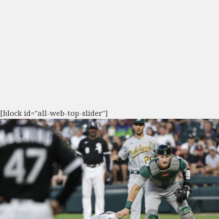
[block id="all-web-top-slider"]