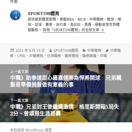
作者:
SPORT598體育
提供最新體育新聞，掌握NBA、MLB、中華職棒、籃球、網
球、足球、賽車、自行車、馬拉松、奧運、運動會等世界體
壇動態。
檢視「SPORT598體育」的全部文章
發
作
分
標
2021 年 8 月 19 日
SPORT598體育
中華職棒
中華職
佈
者
類
籤
棒
、
CPBL
、
中職賽程
、
台灣職棒
、
職棒賽程
、
職棒轉播
、
中職
日
期:
文
上一篇文章
章
中職》跆拳道甜心羅嘉翎將為悍將開球 兄弟飄
上
導
髮哥準備捐髮做有意義的事
一
覽
篇
文
下一篇文章
章:
中職》兄弟封王後繼續激情 格里斯開箱5局失
下
2分、曾頌恩生涯首轟
一
篇
文
本站採用 WordPress 建置