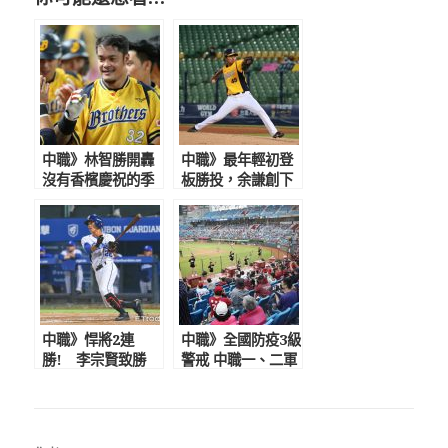
中職》林智勝開轟
中職》最年輕初登
沒有香檳慶祝的季
板勝投，余謙創下
冠軍 中信兄弟奪
新紀錄替自己賺先
上半季冠軍
發機會 助總給80
分好評
中職》悍將2連
中職》全國防疫3級
勝! 李宗賢致勝
警戒 中職一、二軍
安，曾峻岳滿壘2K
比賽延期 復賽日
化解猿反撲
期難料聯盟會預先
告知