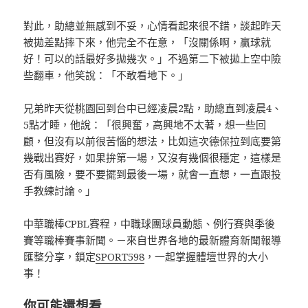
對此，助總並無感到不妥，心情看起來很不錯，談起昨天
被拋差點摔下來，他完全不在意，「沒關係啊，贏球就
好！可以的話最好多拋幾次。」不過第二下被拋上空中險
些翻車，他笑說：「不敢看地下。」
兄弟昨天從桃園回到台中已經凌晨2點，助總直到凌晨4、
5點才睡，他說：「很興奮，高興地不太著，想一些回
顧，但沒有以前很苦惱的想法，比如這次德保拉到底要第
幾戰出賽好，如果拚第一場，又沒有幾個很穩定，這樣是
否有風險，要不要擺到最後一場，就會一直想，一直跟投
手教練討論。」
中華職棒CPBL賽程，中職球團球員動態、例行賽與季後
賽等職棒賽事新聞。－來自世界各地的最新體育新聞報導
匯整分享，鎖定
SPORT598
，一起掌握體壇世界的大小
事！
你可能還想看…