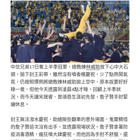
中信兄弟17日奪上半季冠軍，總教練
林威助
放下心中大石
頭，拋下封王彩帶，雖然沒有噴香檳慶祝，少了點熱鬧氣
氛，仍按照慣例將總教練林威助拋上空中，原本說要好好
睡一覺，但他今天透露到凌晨4點才睡，回顧上半季狀
況，而今天讓宋晟睿、曾頌恩生涯初先發，詹子賢手肘緊
繃休息。
封王無法潑水慶祝，助總險些翻車的意外場面，鬼靈精怪
的詹子賢這次沒有出手，並透露現場狀況。詹子賢拿著防
疫消毒酒精，瘋狂噴大肆慶祝，而他因為手肘不舒服，還