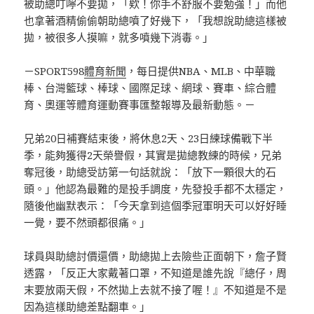
被助總叮嚀不要拋，「欸！你手不舒服不要勉強！」而他
也拿著酒精偷偷朝助總噴了好幾下，「我想說助總這樣被
拋，被很多人摸嘛，就多噴幾下消毒。」
－SPORT598
體育新聞
，每日提供NBA、MLB、中華職
棒、台灣籃球、棒球、國際足球、網球、賽車、綜合體
育、奧運等體育運動賽事匯整報導及最新動態。－
兄弟20日補賽結束後，將休息2天、23日練球備戰下半
季，能夠獲得2天榮譽假，其實是拋總教練的時候，兄弟
奪冠後，助總受訪第一句話就說：「放下一顆很大的石
頭。」他認為最難的是投手調度，先發投手都不太穩定，
隨後他幽默表示：「今天拿到這個季冠軍明天可以好好睡
一覺，要不然頭都很痛。」
球員與助總討價還價，助總拋上去險些正面朝下，詹子賢
透露，「反正大家戴著口罩，不知道是誰先說『總仔，周
末要放兩天假，不然拋上去就不接了喔！』不知道是不是
因為這樣助總差點翻車。」