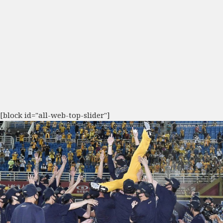
[block id="all-web-top-slider"]