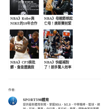
NBA》Kobe與
NBA》母親節想起
NIKE的18年合作
亡母！唐斯賽前緊
將終結? 美媒曝瓦
抱父親懷裡痛哭
妮莎拒絕續約!
向全天下的母親致
敬
NBA》CP3挨批
NBA》快艇補對
髒、詹皇遭諷假
了！朗多驚人效率
摔 G1通常在試
雷納德「隔扣中鋒
探，G2已做好準備
艾頓」斷太陽7連勝
作者:
SPORT598體育
提供最新體育新聞，掌握NBA、MLB、中華職棒、籃球、網
球、足球、賽車、自行車、馬拉松、奧運、運動會等世界體