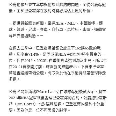
公鹿也預計會在本季與他談到續約的問題，至從公鹿奪冠
後，主帥巴登霍澤在談約時勢必是佔上風的那位。
－提供最新體育新聞，掌握NBA、MLB、中華職棒、籃
球、網球、足球、賽車、自行車、馬拉松、奧運、運動會
等世界體壇動態。－
在過去三季中，巴登霍澤帶領公鹿拿下162勝65敗的戰
績，勝率高71.4%，是同期間NBA主帥當中勝率最高的一
位，但在2019、2020年在季後賽皆遭到淘汰出局，所以早
在20-21賽季開打前，球團就向媒體表示，下賽季巴登霍
澤是否繼續帶領公鹿，將取決於他在季後賽能帶領球隊走
多遠。
公鹿老闆萊斯瑞(Marc Lasry)在球隊奪冠後就表示，將在
2021年NBA冠軍戰後處理巴登霍澤的合約，公鹿總管霍斯
特（Jon Horst）也對媒體強調，巴登霍澤的續約十分重
要，因為他是一位不可思議的夥伴。