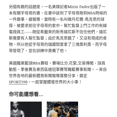
另個有趣的話題是，一名美媒記者Mirin Fader出版了一
本有關字母哥的書，在書中談到了字母哥剛到NBA時候的
一件趣事，據報導，當時有一名叫做丹尼爾-馬克思的球
探，被要求前往字母哥的家中，幫忙監督上門工作的有線
電視員工——剛從希臘來的新秀揚尼斯不信任他們，揚尼
斯需要有人幫忙監督；由於馬克思餓了，又沒有現成的食
物，所以他從字母哥的儲藏間里拿了三塊奧利奧，而字母
哥發現了，並在訓練中責備了他。
美國職業籃球NBA賽程，賽場比分,花絮,交易傳聞、球員
動態、季後賽及東西區總冠軍賽等職籃賽事新聞。－來自
世界各地的最新體育新聞報導匯整分享，鎖定
SPORT598
，一起掌握體壇世界的大小事！
你可能還想看…