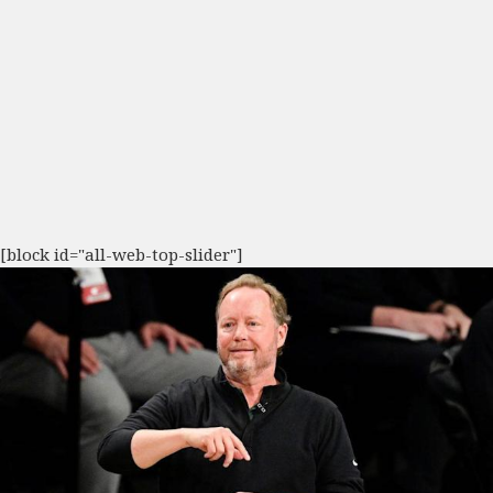
[block id="all-web-top-slider"]