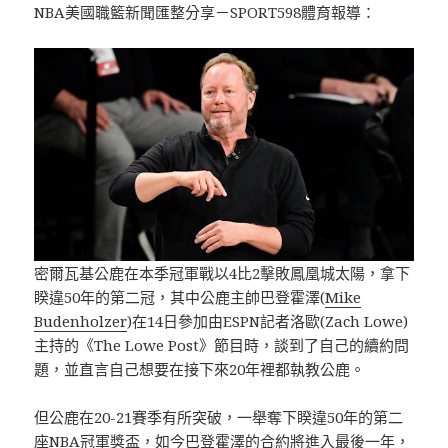
NBA美國職籃新聞匯整分享－SPORT598體育報導：
密爾瓦基公鹿在本季冠軍戰以4比2擊敗鳳凰城太陽，拿下
睽違50年的第二冠，其中公鹿主帥巴登霍澤(
Mike
Budenholzer
)在14日參加由ESPN記者洛歐(Zach Lowe)
主持的《The Lowe Post》節目時，談到了自己的續約問
題，並直言自己想要在接下來20年裡都執教公鹿。
但公鹿在20-21賽季有所突破，一舉奪下睽違50年的第二
座NBA冠軍獎盃，如今巴登霍澤的合約將進入最後一年，