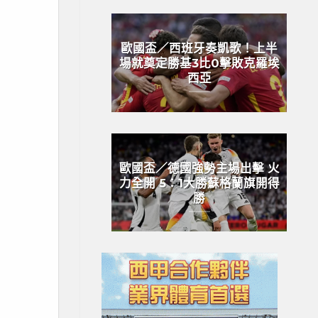
歐國盃／西班牙奏凱歌！上半
場就奠定勝基3比0擊敗克羅埃
西亞
歐國盃／德國強勢主場出擊 火
力全開 5：1大勝蘇格蘭旗開得
勝