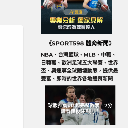
《SPORT598
體育新聞
》
NBA、台灣籃球、MLB、中職、
日韓職、歐洲足球五大聯賽、世界
盃、奧運等全球體壇動態，提供最
豐富、即時的世界各地體育新聞
球版推薦ptt超完整教學，7分
鐘看懂投注規則！