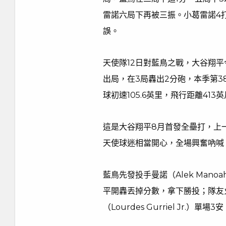
雷諾六局下再被三振。小葛雷諾4
誤。
天使隊12日對藍鳥之戰，大谷翔
出局，在3局轟出2分砲，本季第
球初速105.6英里，飛行距離413
這是大谷翔平8月首發全壘打，上一
天使球迷相當開心，全場興奮吶喊
藍鳥先發投手曼諾（Alek Mano
平開轟丟掉分數，拿下勝投；隊友
（Lourdes Gurriel Jr.）