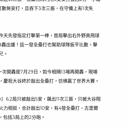
打數無安打，且吞下3次三振，在守備上有1次失
平今天先發指定打擊第一棒，首局擊出右外野高飛球
38轟出爐！這一發全壘打也幫助球隊扳平比數，擊
英尺。
次開轟是7月29日，如今相隔13場再開轟，現場
，慶祝大谷終於敲出全壘打，彷彿贏了世界大賽。
ah）6.2局只被敲出5安，飆出11次三振，只被大谷翔
火力相挺，合計敲出10安，有4發全壘打，古里爾
單場3安，包括3局上的2分砲。