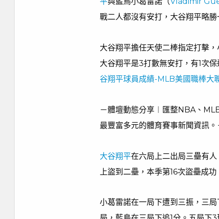
平
與藍鳥小葛雷諾（
Vladimir Gue
戰二人都沒有安打，大谷翔平略勝
大谷翔平擔任天使二棒指定打擊，
大谷翔平是3打數無安打，有1次保
谷翔平球員成績-MLB美國職棒大
－體壇動態分享︱匯整NBA、M
最豐富多元的體育賽事新聞資訊。－
大谷翔平
在六局上二出局三壘有人
上盜到二壘，本季第16次盜壘成
小葛雷諾在一局下遭到三振，三局
局，藍鳥在三局下追1分。五局下