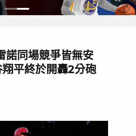
雷諾同場競爭皆無安
谷翔平終於開轟2分砲