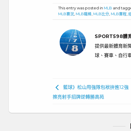
This entry was posted in
MLB
and tag
MLB賽況
,
MLB職棒
,
MLB比分
,
MLB賽程
,
SPORT598體
提供最新體育新聞
球、賽車、自行
籃球》松山甩強隊包袱拚進12強
擦亮射手招牌逆轉勝高苑