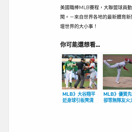
美國職棒MLB賽程，大聯盟球員
聞。－來自世界各地的最新體育新
壇世界的大小事！
你可能還想看…
MLB》大谷翔平
MLB》優質
近身球引板凳清
卻等無隊友火
空 第6局真砸到
援 大谷翔平
時崩潰跪地
本季首敗