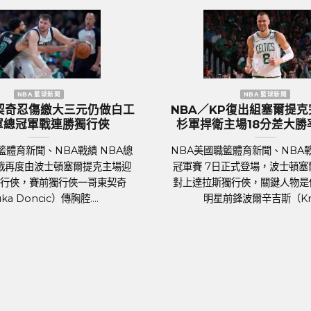
洲國家盃 足球新聞
歐洲國家盃 足球新聞
大熱門『三獅軍團』英
歐國盃／葡萄牙傳奇巨星C.羅
國受到上千球迷熱列歡
後一舞？第六度參賽再創紀
迎
足球聯賽體育新聞、足球戰績 202
聞、足球戰績 萬眾矚目的
國家盃即將於6月14日晚上在德國揭
盃（UEFA Euro 2024）
歲的葡萄牙球星C.羅納度（Cristi
於德國正式開踢。各國好手摩拳
Ronaldo）將再....
蓄勢待發，而....