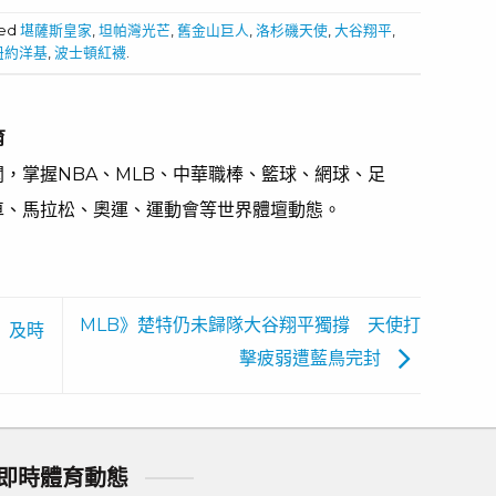
ged
堪薩斯皇家
,
坦帕灣光芒
,
舊金山巨人
,
洛杉磯天使
,
大谷翔平
,
紐約洋基
,
波士頓紅襪
.
育
，掌握NBA、MLB、中華職棒、籃球、網球、足
車、馬拉松、奧運、運動會等世界體壇動態。
MLB》楚特仍未歸隊大谷翔平獨撐 天使打
 及時
擊疲弱遭藍鳥完封
即時體育動態