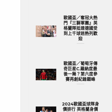
歐國盃／奪冠大熱
門『三獅軍團』英
格蘭隊抵達德國受
到上千球迷熱列歡
迎
歐國盃／葡萄牙傳
奇巨星C.羅納度最
後一舞？第六度參
賽再創紀錄巔峰
2024歐國盃球隊身
價排行 英格蘭身價