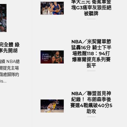
準大三元 衛冕軍金
塊G3痛宰灰狼拒絕
被聽牌
歐洲國家盃 足球新聞
NBA／米契爾單節
納度最
2024歐國盃球隊身價排行 英格蘭身
M
猛轟16分 騎士下半
錄巔峰
價531億台幣傲視群雄
場甦醒118：94打
爆塞爾提克系列賽
4年歐洲
足球聯賽體育新聞、足球戰績 在今年德國舉
M
扳平
幕，39
行的歐洲國家盃中，英格蘭以12.9億英鎊
ano
（約531億新台幣）的總身價傲視群雄，成為
I
身價最高的球隊。根據英國體育....
NBA／聯盟首見神
紀錄！ 布朗森季後
賽連4戰飆破40分5
助攻