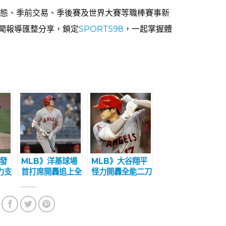
動態、季前交易、季後賽及世界大賽等職棒賽事新
聞報導匯整分享，鎖定
SPORT598
，一起掌握體
先發
MLB》洋基球場
MLB》大谷翔平
力支
首打席開轟追上全
怪力開轟全能二刀
苦吞
壘打王 大谷翔平
流 前大都會總
每天破紀錄震撼全
管當守護神更好
美
能力最大化