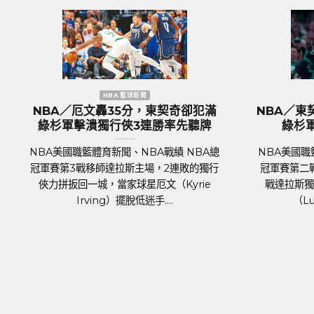
NBA 籃球新聞
歐
NBA／KP復出組塞爾提克完全體 綠
歐國盃／奪冠
杉軍捍衛主場18分差大勝率先開胡
格蘭隊抵達德
NBA美國職籃體育新聞、NBA戰績 NBA總
足球聯賽體育新
冠軍賽 7日正式登場，波士頓塞爾提克主場
2024年歐洲國家
對上達拉斯獨行俠，關鍵人物是傷癒歸隊的
將於6月14日
明星前鋒波爾辛吉斯（Kris....
霍霍，