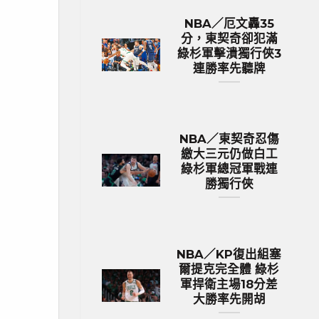
NBA／厄文轟35
分，東契奇卻犯滿
綠杉軍擊潰獨行俠3
連勝率先聽牌
NBA／東契奇忍傷
繳大三元仍做白工
綠杉軍總冠軍戰連
勝獨行俠
NBA／KP復出組塞
爾提克完全體 綠杉
軍捍衛主場18分差
大勝率先開胡