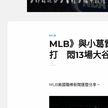
MLB
MLB》與小葛
打 悶13場大
MLB美國職棒新聞匯整分享－