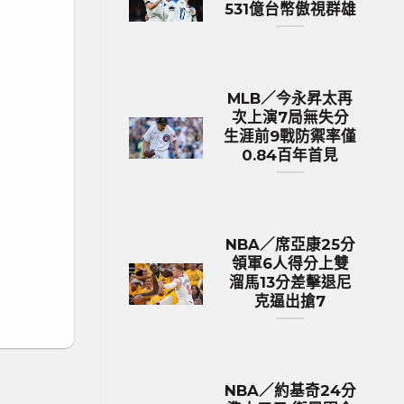
531億台幣傲視群雄
MLB／今永昇太再
次上演7局無失分
生涯前9戰防禦率僅
0.84百年首見
NBA／席亞康25分
領軍6人得分上雙
溜馬13分差擊退尼
克逼出搶7
NBA／約基奇24分