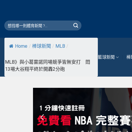
Skip
to
content
Home
/
棒球新聞
/
MLB
/
籃球新聞
棒
MLB》與小葛雷諾同場競爭皆無安打 悶
13場大谷翔平終於開轟2分砲