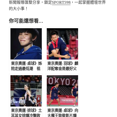
新聞報導匯整分享，鎖定
SPORT598
，一起掌握體壇世界
的大小事！
你可能還想看…
東京奧運-桌球》姊
東京奧運-羽球》麟
陪走過最低潮 祖
洋配奪金是最好父
孫情緊牽鄭怡靜的
親節禮物 狂喊不
桌球人生
可思議接到總統電
話秒立正
東京奧運-排球》土
東京奧運-桌球》向
耳其女排爆冷撃敗
大魔王致敬影片爆