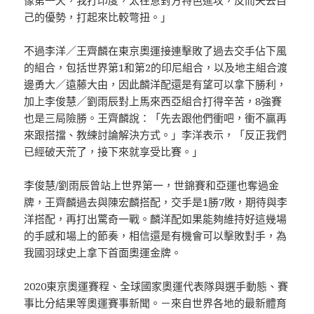
己的優勢，打起來比較彆扭。」
不過李洋／王齊麟在東京奧運接連擊敗了過去交手佔下風
的組合，包括世界第1和第2的印尼組合，以及地主組合渡
邊勇大／遠藤大由，因此麟洋配還是有望可以拿下勝利，
加上李俊慧／劉雨辰對上馬來西亞組合打得辛苦，8強賽
也是三局險勝。王齊麟說：「先去跟他們衝吧，衝不贏再
來跟搭擋、教練討論解決方式。」李洋表示，「反正我們
已經破天荒了，接下來就享受比賽。」
李俊慧/劉雨辰曾站上世界第一，世錦賽和亞運也奪過金
牌，王齊麟過去與陳宏麟搭配，交手是1勝7敗，期待與李
洋搭配，再打出驚奇一戰。麟洋配如果能夠維持好這幾場
的手感和場上的節奏，相信還是有機會可以擊敗對手，為
我國羽球史上拿下首面奧運金牌。
2020東京奧運賽程、全球國家奧運代表隊與選手動態、賽
事比分結果等奧運賽事新聞。－來自世界各地的最新體育