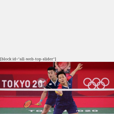
[block id="all-web-top-slider"]