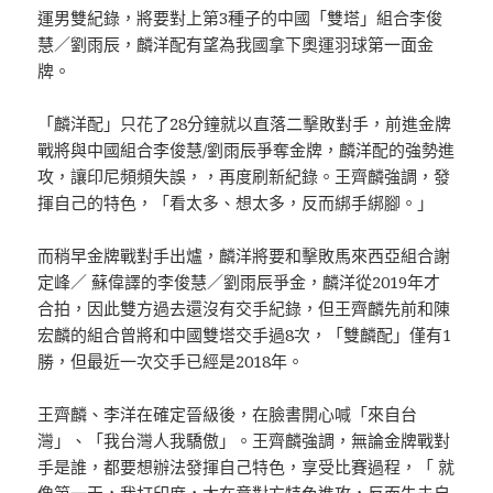
運男雙紀錄，將要對上第3種子的中國「雙塔」組合李俊
慧／劉雨辰，麟洋配有望為我國拿下奧運羽球第一面金
牌。
「麟洋配」只花了28分鐘就以直落二擊敗對手，前進金牌
戰將與中國組合李俊慧/劉雨辰爭奪金牌，麟洋配的強勢進
攻，讓印尼頻頻失誤，，再度刷新紀錄。王齊麟強調，發
揮自己的特色，「看太多、想太多，反而綁手綁腳。」
而稍早金牌戰對手出爐，麟洋將要和擊敗馬來西亞組合謝
定峰／ 蘇偉譯的李俊慧／劉雨辰爭金，麟洋從2019年才
合拍，因此雙方過去還沒有交手紀錄，但王齊麟先前和陳
宏麟的組合曾將和中國雙塔交手過8次，「雙麟配」僅有1
勝，但最近一次交手已經是2018年。
王齊麟、李洋在確定晉級後，在臉書開心喊「來自台
灣」、「我台灣人我驕傲」。王齊麟強調，無論金牌戰對
手是誰，都要想辦法發揮自己特色，享受比賽過程，「 就
像第一天，我打印度，太在意對方特色進攻，反而失去自