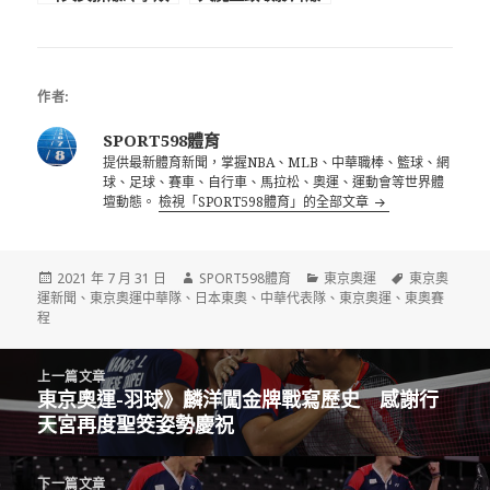
中國 197公分排
紅 印尼球迷感動
球女神逆天顏值狂
支持麟洋配拿金牌
吸47萬粉
作者:
SPORT598體育
提供最新體育新聞，掌握NBA、MLB、中華職棒、籃球、網
球、足球、賽車、自行車、馬拉松、奧運、運動會等世界體
壇動態。
檢視「SPORT598體育」的全部文章
發
作
分
標
2021 年 7 月 31 日
SPORT598體育
東京奧運
東京奧
佈
者
類
籤
運新聞
、
東京奧運中華隊
、
日本東奧
、
中華代表隊
、
東京奧運
、
東奧賽
日
程
期:
文
上一篇文章
章
東京奧運-羽球》麟洋闖金牌戰寫歷史 感謝行
上
導
天宮再度聖筊姿勢慶祝
一
覽
篇
文
下一篇文章