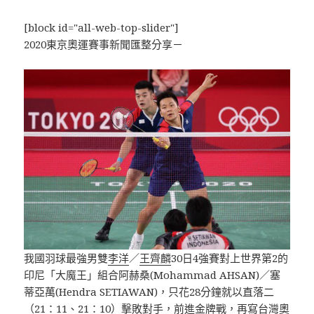
[block id="all-web-top-slider"]
2020東京奧運賽事新聞匯整分享－
我國羽球最強男雙
李洋
／
王齊麟
30日4強賽對上世界第2的
印尼「大魔王」組合阿赫桑(Mohammad AHSAN)／塞
蒂亞萬(Hendra SETIAWAN)，只花28分鐘就以直落二
（21：11、21：10）擊敗對手，前進金牌戰，再寫台灣奧