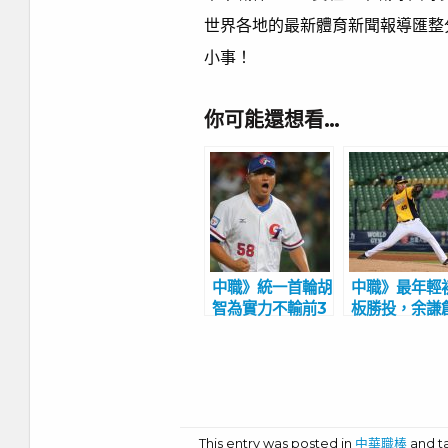
世界各地的最新體育新聞報導匯整
小事！
你可能還想看…
中職》統一首輪胡
中職》最年輕
智為實力不輸前3
板勝投，余謙
順位 劉志宏驚喜
新紀錄替自己
被統一獅挑中
發機會 助總
80分好評
This entry was posted in
中華職棒
and 