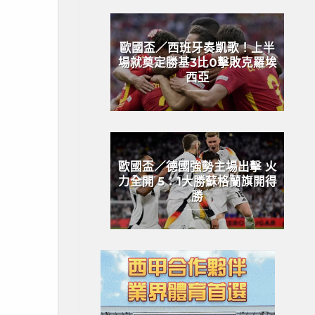
歐國盃／西班牙奏凱歌！上半
場就奠定勝基3比0擊敗克羅埃
西亞
歐國盃／德國強勢主場出擊 火
力全開 5：1大勝蘇格蘭旗開得
勝