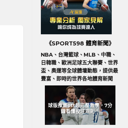
《SPORT598
體育新聞
》
NBA、台灣籃球、MLB、中職、
日韓職、歐洲足球五大聯賽、世界
盃、奧運等全球體壇動態，提供最
豐富、即時的世界各地體育新聞
球版推薦ptt超完整教學，7分
鐘看懂投注規則！