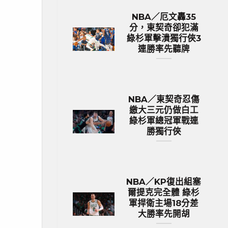
NBA／厄文轟35
分，東契奇卻犯滿
綠杉軍擊潰獨行俠3
連勝率先聽牌
NBA／東契奇忍傷
繳大三元仍做白工
綠杉軍總冠軍戰連
勝獨行俠
NBA／KP復出組塞
爾提克完全體 綠杉
軍捍衛主場18分差
大勝率先開胡