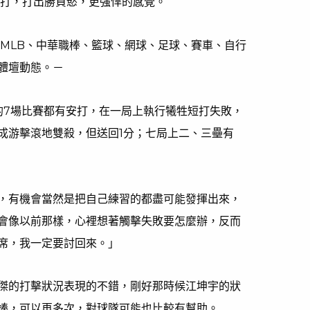
安打，打出勝負慾，更強悍的感覺。
、MLB、中華職棒、籃球、網球、足球、賽車、自行
體壇動態。－
今的7場比賽都有安打，在一局上執行犧牲短打失敗，
成游擊滾地雙殺，但送回1分；七局上二、三壘有
，有機會當然是把自己練習的都盡可能發揮出來，
會像以前那樣，心裡想著觸擊失敗要怎麼辦，反而
席，我一定要討回來。」
傑的打擊狀況表現的不錯，剛好那時候江坤宇的狀
棒，可以再多次，對球隊可能也比較有幫助。