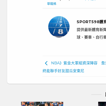
華職棒
.
SPORT598體
提供最新體育新聞
球、賽車、自行
NBA》紫金大軍組資深陣容 詹
終能聯手好友甜瓜安東尼