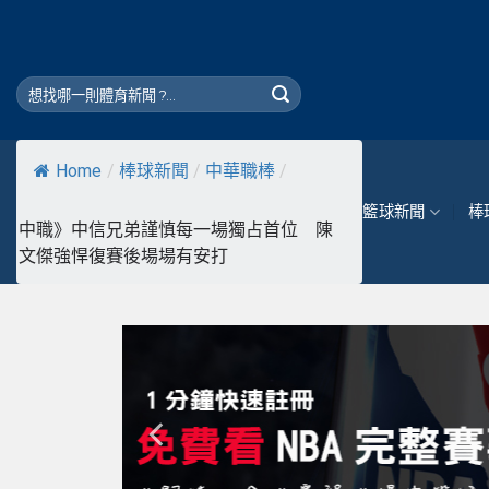
Skip
to
content
Home
/
棒球新聞
/
中華職棒
/
籃球新聞
棒
中職》中信兄弟謹慎每一場獨占首位 陳
文傑強悍復賽後場場有安打