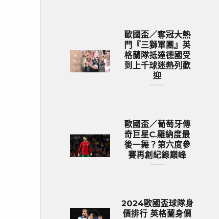
歐國盃／奪冠大熱
門『三獅軍團』英
格蘭隊抵達德國受
到上千球迷熱列歡
迎
歐國盃／葡萄牙傳
奇巨星C.羅納度最
後一舞？第六度參
賽再創紀錄巔峰
2024歐國盃球隊身
價排行 英格蘭身價