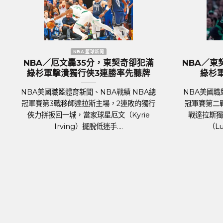
NBA 籃球新聞
歐
NBA／KP復出組塞爾提克完全體 綠
歐國盃／奪冠
杉軍捍衛主場18分差大勝率先開胡
格蘭隊抵達德
NBA美國職籃體育新聞、NBA戰績 NBA總
足球聯賽體育新
冠軍賽 7日正式登場，波士頓塞爾提克主場
2024年歐洲國家
對上達拉斯獨行俠，關鍵人物是傷癒歸隊的
將於6月14日
明星前鋒波爾辛吉斯（Kris....
霍霍，