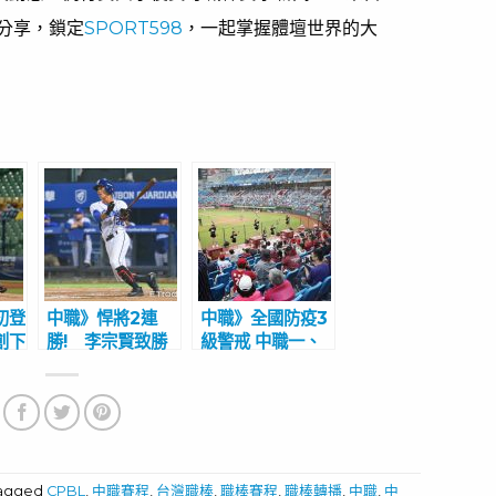
分享，鎖定
SPORT598
，一起掌握體壇世界的大
初登
中職》悍將2連
中職》全國防疫3
創下
勝! 李宗賢致勝
級警戒 中職一、
賺先
安，曾峻岳滿壘
二軍比賽延期 復
給
2K化解猿反撲
賽日期難料聯盟會
預先告知
tagged
CPBL
,
中職賽程
,
台灣職棒
,
職棒賽程
,
職棒轉播
,
中職
,
中