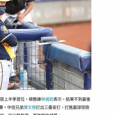
躍居上半季首位，總教練
林威助
表示，結果不到最後
賽。中信兄弟
陳文傑
打出三壘安打，打進贏球保險