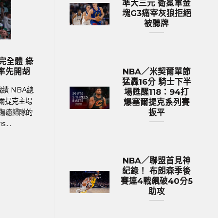
準大三元 衛冕軍金
塊G3痛宰灰狼拒絕
被聽牌
歐洲國家盃 足球新聞
納度最
2024歐國盃球隊身價排行 英格蘭身
M
錄巔峰
價531億台幣傲視群雄
NBA／米契爾單節
猛轟16分 騎士下半
4年歐洲
足球聯賽體育新聞、足球戰績 在今年德國舉
M
場甦醒118：94打
幕，39
行的歐洲國家盃中，英格蘭以12.9億英鎊
爆塞爾提克系列賽
扳平
ano
（約531億新台幣）的總身價傲視群雄，成為
I
身價最高的球隊。根據英國體育....
NBA／聯盟首見神
紀錄！ 布朗森季後
賽連4戰飆破40分5
助攻