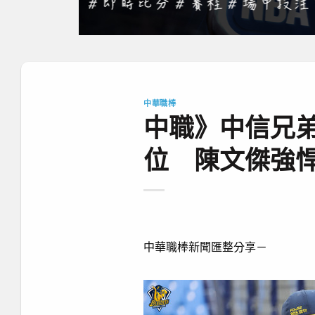
中華職棒
中職》中信兄
位 陳文傑強
中華職棒新聞匯整分享－