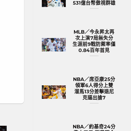
531億台幣傲視群雄
MLB／今永昇太再
次上演7局無失分
生涯前9戰防禦率僅
0.84百年首見
NBA／席亞康25分
領軍6人得分上雙
溜馬13分差擊退尼
克逼出搶7
NBA／約基奇24分