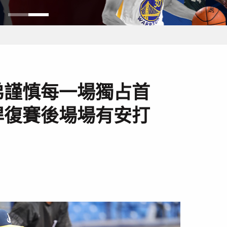
弟謹慎每一場獨占首
悍復賽後場場有安打