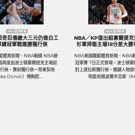
洲國家盃 足球新聞
歐洲國家盃 足球新聞
大熱門『三獅軍團』英
歐國盃／葡萄牙傳奇巨星C.羅
國受到上千球迷熱列歡
後一舞？第六度參賽再創紀
迎
足球聯賽體育新聞、足球戰績 202
聞、足球戰績 萬眾矚目的
國家盃即將於6月14日晚上在德國揭
盃（UEFA Euro 2024）
歲的葡萄牙球星C.羅納度（Cristi
於德國正式開踢。各國好手摩拳
Ronaldo）將再....
蓄勢待發，而....