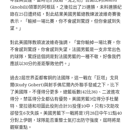
Ginobili)領軍的阿根廷，之後拉出了25連勝，未料連勝紀
錄在25日遭終結，對此結果美國男籃總教練波波維奇賽後
表示，「輸掉一場比賽，你不會感到驚訝，但你會感到失
望。」
對此美國隊教頭波波維奇強調，「當你輸掉一場比賽，你
不會感到驚訝，你會感到失望，法國男籃是一支非常出色
的球隊，驚訝這個詞是對法國男籃的一種不敬，好像我們
應該以30分的差距擊敗他們。」
過去2屆世界盃都奪銅的法國隊，這一戰在「巨塔」戈貝
爾(Rudy Gobert)與射手佛尼爾內外聯手發威之下，比下
了美國隊，不僅得分更多，總籃板數(42比36)、二波進攻
得分，禁區得分全都佔有優勢。美國男籃3位得分手杜蘭
特、里拉德和坦圖此役則合計31投僅10中，只有5次助攻
卻發生6次失誤。美國男籃下一戰將是7月28日中午12點40
分對上伊朗，球隊能否重整士氣打出防守強度，屆時將是
觀察重點。