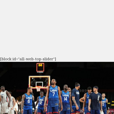
[block id="all-web-top-slider"]