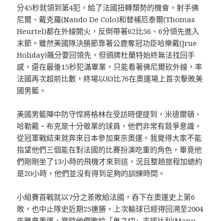
分45秒就領到第4犯，給了法國扭轉頹勢的機會，射手佛
尼爾、戴克羅(Nando De Colo)和替補厄泰爾(Thomas
Heurtel)都在外線開火，反倒帶著62比56、6分領先進入
末節。雖然美國隊決勝節靠著公鹿奪冠功臣哈樂戴(Jrue
Holiday)飆分要回領先，但頭牌杜蘭特始終無法找回手
感，還在最後15秒犯滿畢業，只能看著佛尼爾砍外線，率
法國再次超前比數，終場以83比76在奧運場上首次擊敗美
國男籃。
美國男籃陣中防守悍將格林在受訪時便提到，米德爾頓、
哈勒戴、布克是十分敬業的球員，他們非常有競爭意識，
從冠軍戰結束就奔來日本參加東京奧運。我覺得大家不能
指望他們三個能在對法國的比賽扮演吃重的角色，畢竟他
們剛剛坐了13小時的飛機才來到這，況且整趟旅程加總約
是20小時，他們並沒有得到足夠的訓練時間。
小組賽首戰就以7分之差敗給法國，吞下在奧運史上第6
敗，也中止隊史近期25連勝，上次輸球已經得回溯至2004
年雅典奧運，當時他們敗給「鬼之切」吉諾比利(Manu