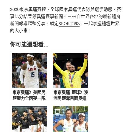
2020東京奧運賽程、全球國家奧運代表隊與選手動態、賽
事比分結果等奧運賽事新聞。－來自世界各地的最新體育
新聞報導匯整分享，鎖定
SPORT598
，一起掌握體壇世界
的大小事！
你可能還想看…
東京奧運》美國男
東京奧運-籃球》澳
籃壓力全因夢一隊
洲男籃奪首面奧運
太強 美網友酸需
銅牌 米爾斯奧運
要找甜瓜上場支援
場均19.6分力壓唐
西奇