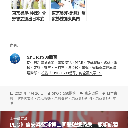
東京奧運-棒球》菅
東京奧運-網球》詹
野智之退出日本武
家姊妹獲東奧門
士 伊藤大海、千
票 詹詠然3度出征
賀滉大遞補榮幸為
奧運為台灣爭取更
國奮戰
多榮耀
作者:
SPORT598體育
提供最新體育新聞，掌握NBA、MLB、中華職棒、籃球、網
球、足球、賽車、自行車、馬拉松、奧運、運動會等世界體
壇動態。
檢視「SPORT598體育」的全部文章
發
作
分
標
2021 年 7 月 26 日
SPORT598體育
東京奧運
日本東
佈
者
類
籤
奧
、
中華代表隊
、
東京奧運
、
東奧賽程
、
東京奧運新聞
、
東京奧運中華
日
隊
期:
文
上一篇文章
章
PLG》信安與籃球博士同體驗選秀樂 龍領航猿
上