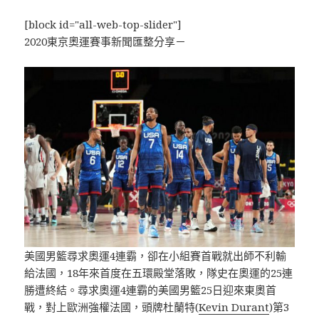
[block id="all-web-top-slider"]
2020東京奧運賽事新聞匯整分享－
美國男籃尋求奧運4連霸，卻在小組賽首戰就出師不利輸
給法國，18年來首度在五環殿堂落敗，隊史在奧運的25連
勝遭終結。尋求奧運4連霸的美國男籃25日迎來東奧首
戰，對上歐洲強權法國，頭牌杜蘭特(
Kevin Durant
)第3