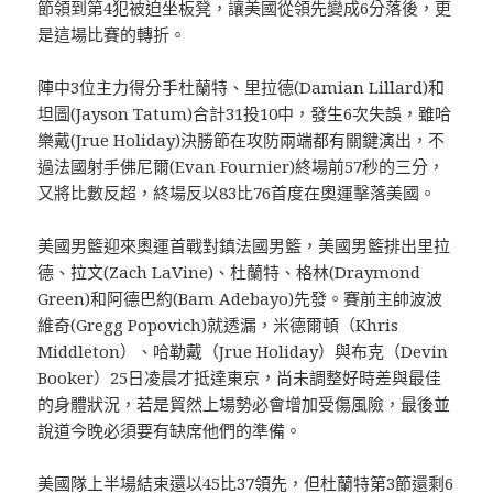
節領到第4犯被迫坐板凳，讓美國從領先變成6分落後，更
是這場比賽的轉折。
陣中3位主力得分手杜蘭特、里拉德(Damian Lillard)和
坦圖(Jayson Tatum)合計31投10中，發生6次失誤，雖哈
樂戴(Jrue Holiday)決勝節在攻防兩端都有關鍵演出，不
過法國射手佛尼爾(Evan Fournier)終場前57秒的三分，
又將比數反超，終場反以83比76首度在奧運擊落美國。
美國男籃迎來奧運首戰對鎮法國男籃，美國男籃排出里拉
德、拉文(Zach LaVine)、杜蘭特、格林(Draymond
Green)和阿德巴約(Bam Adebayo)先發。賽前主帥波波
維奇(Gregg Popovich)就透漏，米德爾頓（Khris
Middleton）、哈勒戴（Jrue Holiday）與布克（Devin
Booker）25日凌晨才抵達東京，尚未調整好時差與最佳
的身體狀況，若是貿然上場勢必會增加受傷風險，最後並
說道今晚必須要有缺席他們的準備。
美國隊上半場結束還以45比37領先，但杜蘭特第3節還剩6