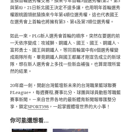
金換首輪選秀權交易，換來今年首輪3個選秀權(第2、第5
與第8)，21日新北國王決定不遑多讓，也用明年首輪選秀
權跟桃園領航猿換來今年第4順位選秀權，這也代表國王
在選秀會上首輪也將擁有第3、第4及第7順位選秀權。
如此一來，PLG新人選秀會首輪的順序，突然在要選的前
一天依序變成：攻城獅、鋼鐵人、國王、國王、鋼鐵人、
富邦勇士、國王與鋼鐵人，等同首輪當中有6個選秀權變
成兩隊所有，畢竟鋼鐵人與國王都屬才剛宣告成立的新球
隊，想在新人選秀會上多找一些新血補強，也算是理所當
然的結果。
20年磨一劍，開創台灣籃壇新未來的台灣職業籃球聯賽
P.League+，每週賽程,賽事比分、球團與球員動態等職籃
賽事新聞。－來自世界各地的最新體育新聞報導匯整分
享，鎖定
SPORT598
，一起掌握體壇世界的大小事！
你可能還想看…