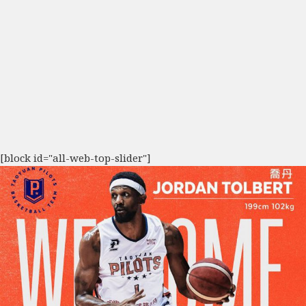
[block id="all-web-top-slider"]