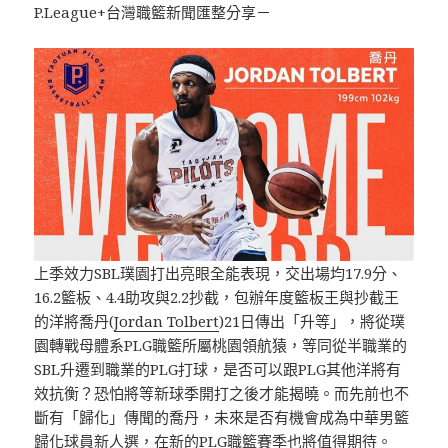
P.League+台灣職籃新聞匯整分享－
上季效力SBL璞園打出亮眼全能表現，交出場均17.9分、
16.2籃板、4.4助攻與2.2抄截，包辦年度籃板王與抄截王
的洋將喬丹(
Jordan Tolbert
)21日傳出「升等」，將從璞
園轉戰母體系PLG職籃所屬桃園領航猿，等同從半職業的
SBL升遷到職業的PLG打球，是否可以跟PLG其他洋將有
效抗衡？恐怕將等新球季開打之後才能揭曉。而先前也不
斷有「歸化」傳聞的喬丹，未來是否有機會成為中華男籃
歸化球員新人選，在新的PLG職籃賽季也將值得期待。