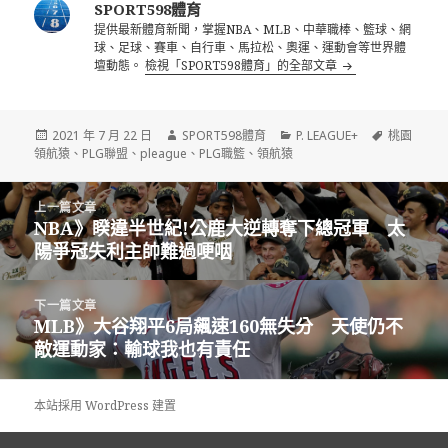
SPORT598體育
提供最新體育新聞，掌握NBA、MLB、中華職棒、籃球、網
球、足球、賽車、自行車、馬拉松、奧運、運動會等世界體
壇動態。
檢視「SPORT598體育」的全部文章
發
作
分
標
2021 年 7 月 22 日
SPORT598體育
P. LEAGUE+
桃園
佈
者
類
籤
領航猿
、
PLG聯盟
、
pleague
、
PLG職籃
、
領航猿
日
期:
文
上一篇文章
章
NBA》睽違半世紀!公鹿大逆轉奪下總冠軍 太
上
導
陽爭冠失利主帥難過哽咽
一
覽
篇
文
下一篇文章
章:
MLB》大谷翔平6局飆速160無失分 天使仍不
下
敵運動家：輸球我也有責任
一
篇
文
本站採用 WordPress 建置
章: