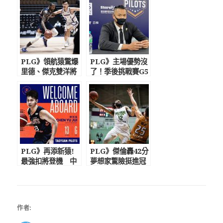
PLG》領航猿驚爆
PLG》主場優勢沒
里德、傑克雙洋將
了！季後挑戰賽G5
傷勢未癒返美 陳
彰化續戰 陳建
信安：經紀人堅持
州：領航猿主動提
不給打
議
PLG》再添新猿!
PLG》傑倫轟42分
最強扣將登機 中
夢想家驚險挺進冠
華隊國手陳昱瑞簽
軍賽！ 施晉堯三
約3年加盟領航猿
分絕殺落空領航猿
飲恨
作者: