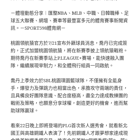
－體壇動態分享︱匯整NBA、MLB、中職、日韓職棒、足
球五大聯賽、網壇、賽車等最豐富多元的體育賽事新聞資
訊。－SPORT598體育網－
桃園領航猿官方於7/21宣布外籍球員消息，喬丹已完成簽
約，正式加盟桃園領航猿，將在新賽季披上領航猿戰袍。
期待喬丹在新賽季站上P.LEAGUE+賽場，能快速融入團
隊，繼續展現宰制力，和全體飛行組員一同啟航。
喬丹上季效力於SBL桃園璞園籃球隊，不僅擁有全能身
手，爆發力及彈跳力也相當出色，承擔攻守兩端的責任，
且具備良好團隊意識、配合度極高，盡全力達成教練團的
戰術及策略，也願意分享球權，創造更好的機會，進而幫
助球隊贏球。
看來22日晚上即將登場的PLG首次新人選秀會，就看新北
國王與高雄鋼鐵人表演了！先前鋼鐵人才跟夢想家達成現