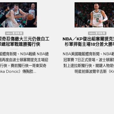
聞
歐洲國家盃 足球新聞
三獅軍團』英
歐國盃／葡萄牙傳奇巨星C.羅納度最
千球迷熱列歡
後一舞？第六度參賽再創紀錄巔峰
足球聯賽體育新聞、足球戰績 2024年歐洲
績 萬眾矚目的
國家盃即將於6月14日晚上在德國揭幕，39
Euro 2024）
歲的葡萄牙球星C.羅納度（Cristiano
踢。各國好手摩拳
Ronaldo）將再....
...