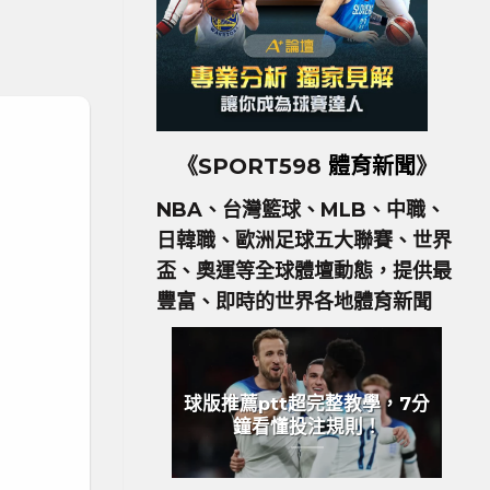
《SPORT598
體育新聞
》
NBA、台灣籃球、MLB、中職、
日韓職、歐洲足球五大聯賽、世界
盃、奧運等全球體壇動態，提供最
豐富、即時的世界各地體育新聞
球版推薦ptt超完整教學，7分
鐘看懂投注規則！