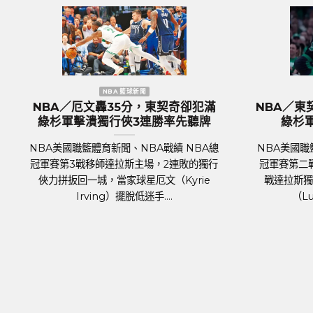
NBA 籃球新聞
歐洲國家盃 足球新
／KP復出組塞爾提克完全體 綠
歐國盃／奪冠大熱門『
捍衛主場18分差大勝率先開胡
格蘭隊抵達德國受到上
迎
國職籃體育新聞、NBA戰績 NBA總
足球聯賽體育新聞、足球戰
 7日正式登場，波士頓塞爾提克主場
2024年歐洲國家盃（UEFA 
拉斯獨行俠，關鍵人物是傷癒歸隊的
將於6月14日於德國正式開
明星前鋒波爾辛吉斯（Kris....
霍霍，蓄勢待發，而.