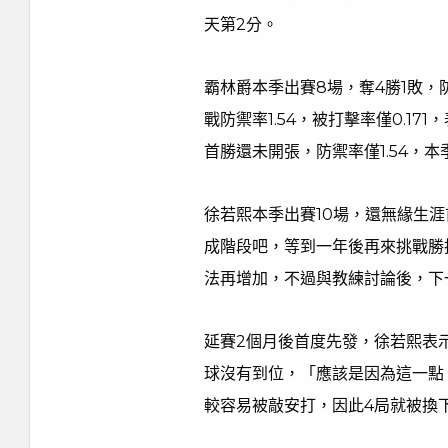
天第2分。
霸林爵本季出賽8場，奪4勝1敗，防
戰防禦率1.54，被打擊率僅0.1
首勝還未開張，防禦率僅1.54，本
徐若熙本季出賽10場，還無緣生
成階段吧，等到一年後再來挑戰勝
法再增加，不過與教練討論後，下
延賽2個月後首度先發，徐若熙表
球沒有到位，「應該是因為這一點
較容易被敲安打，因此4局就被換