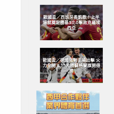
歐國盃／西班牙奏凱歌！上半
場就奠定勝基3比0擊敗克羅埃
西亞
歐國盃／德國強勢主場出擊 火
力全開 5：1大勝蘇格蘭旗開得
勝