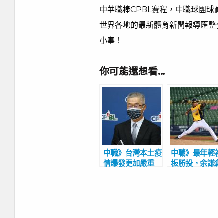
中華職棒CPBL賽程，中職球團
世界各地的最新體育新聞報導匯整
小事！
你可能還想看…
中職》台灣本土疫
中職》最年輕
情爆發更加嚴重
板勝投，余謙
中職是否會全面停
新紀錄替自己
賽？將開會討論
發機會 助總
80分好評