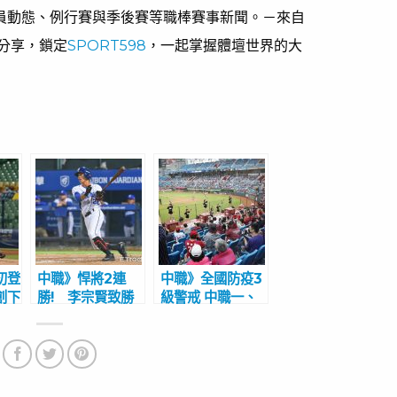
球員動態、例行賽與季後賽等職棒賽事新聞。－來自
分享，鎖定
SPORT598
，一起掌握體壇世界的大
初登
中職》悍將2連
中職》全國防疫3
創下
勝! 李宗賢致勝
級警戒 中職一、
賺先
安，曾峻岳滿壘
二軍比賽延期 復
給
2K化解猿反撲
賽日期難料聯盟會
預先告知