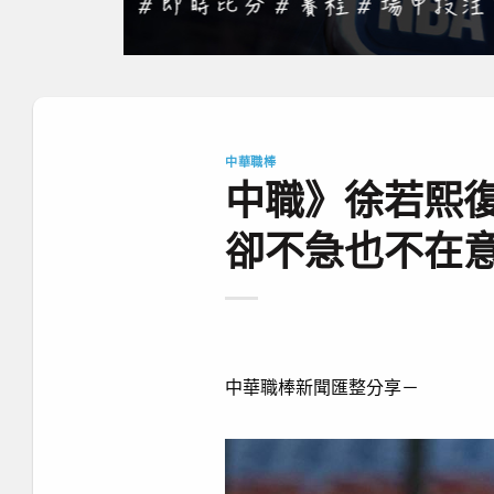
中華職棒
中職》徐若熙
卻不急也不在
中華職棒新聞匯整分享－