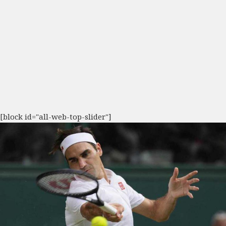
[block id="all-web-top-slider"]