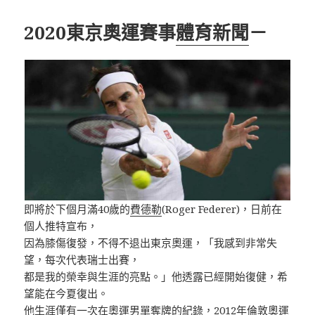
2020東京奧運賽事
體育新聞
－
即將於下個月滿40歲的
費德勒
(Roger Federer)，日前在
個人推特宣布，
因為膝傷復發，不得不退出東京奧運，「我感到非常失
望，每次代表瑞士出賽，
都是我的榮幸與生涯的亮點。」他透露已經開始復健，希
望能在今夏復出。
他生涯僅有一次在奧運男單奪牌的紀錄，2012年倫敦奧運