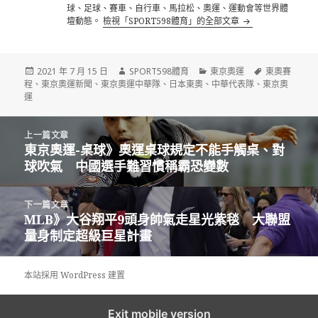
球、足球、賽車、自行車、馬拉松、奧運、運動會等世界體
壇動態。
檢視「SPORT598體育」的全部文章
發
作
分
標
2021 年 7 月 15 日
SPORT598體育
東京奧運
東奧賽
佈
者
類
籤
程
、
東京奧運新聞
、
東京奧運中華隊
、
日本東奧
、
中華代表隊
、
東京奧
日
運
期:
文
上一篇文章
章
東京奧運-桌球》奧運桌球規定不能手觸桌、對
上
導
球吹氣 中國選手難習慣稱霸恐變數
一
覽
篇
文
下一篇文章
章:
MLB》大谷翔平9頭身帥氣走星光紫毯 大聯盟
下
量身制定超級巨星計畫
一
篇
文
本站採用 WordPress 建置
章:
Exit mobile version