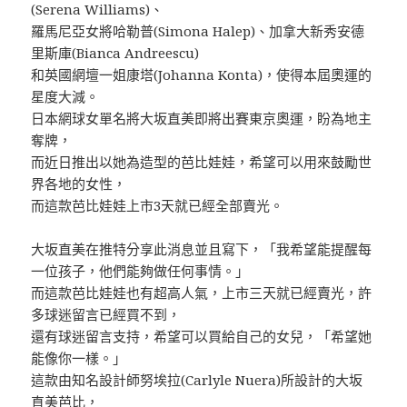
(Serena Williams)、
羅馬尼亞女將哈勒普(Simona Halep)、加拿大新秀安德
里斯庫(Bianca Andreescu)
和英國網壇一姐康塔(Johanna Konta)，使得本屆奧運的
星度大減。
日本網球女單名將大坂直美即將出賽東京奧運，盼為地主
奪牌，
而近日推出以她為造型的芭比娃娃，希望可以用來鼓勵世
界各地的女性，
而這款芭比娃娃上市3天就已經全部賣光。
大坂直美在推特分享此消息並且寫下，「我希望能提醒每
一位孩子，他們能夠做任何事情。」
而這款芭比娃娃也有超高人氣，上市三天就已經賣光，許
多球迷留言已經買不到，
還有球迷留言支持，希望可以買給自己的女兒，「希望她
能像你一樣。」
這款由知名設計師努埃拉(Carlyle Nuera)所設計的大坂
直美芭比，