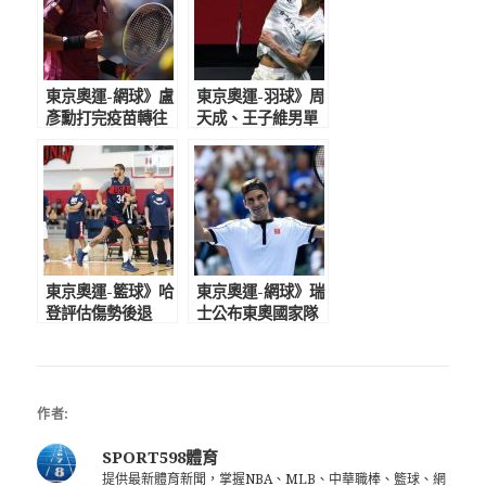
東京奧運-網球》盧
東京奧運-羽球》周
彥勳打完疫苗轉往
天成、王子維男單
德國備戰東奧 為
分組抗敵 男雙麟
台灣防疫不回來了
洋配東奧硬碰世界
第一
東京奧運-籃球》哈
東京奧運-網球》瑞
登評估傷勢後退
士公布東奧國家隊
出 12人名單再補
名單 費德勒將五
3新人組最嫩美國奧
度出征力拚首面男
運男籃隊
單金牌
作者:
SPORT598體育
提供最新體育新聞，掌握NBA、MLB、中華職棒、籃球、網