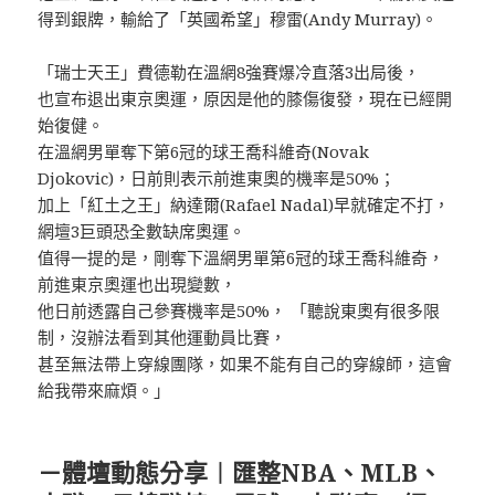
得到銀牌，輸給了「英國希望」穆雷(Andy Murray)。
「瑞士天王」費德勒在溫網8強賽爆冷直落3出局後，
也宣布退出東京奧運，原因是他的膝傷復發，現在已經開
始復健。
在溫網男單奪下第6冠的球王喬科維奇(Novak
Djokovic)，日前則表示前進東奧的機率是50%；
加上「紅土之王」納達爾(Rafael Nadal)早就確定不打，
網壇3巨頭恐全數缺席奧運。
值得一提的是，剛奪下溫網男單第6冠的球王喬科維奇，
前進東京奧運也出現變數，
他日前透露自己參賽機率是50%， 「聽說東奧有很多限
制，沒辦法看到其他運動員比賽，
甚至無法帶上穿線團隊，如果不能有自己的穿線師，這會
給我帶來麻煩。」
－體壇動態分享︱匯整NBA、MLB、