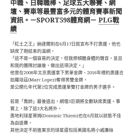
中職、日韓職棒、足球五大聯賽、網
壇、賽車等最豐富多元的體育賽事新聞
資訊。－SPORT598體育網－
PLG戰
績
「紅土之王」納達爾則在6月17日就宣布不打奧運，他也
缺席了剛結束的溫網，
「這不是一個容易的決定，但我想傾聽身體的聲音，並且
和我的團隊討論後，做出這項決定。」
他曾在2008年北京奧運拿下男單金牌、2016年裡約奧運合
拍羅培茲(Marc Lopez)奪得男雙金牌，
是公開化年代第2位完成奧運單雙打金牌的男子選手。
若是「喬帥」最後退出，網壇3巨頭將全數缺席奧運。事
實上，除了這3大名將外，
奧地利球星蒂姆(Dominic Thiem)也在6月就以狀態不佳
為由退賽，
其他決定不前進東京的球星還包括美國名將小威廉絲