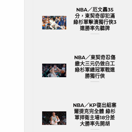
NBA／厄文轟35
分，東契奇卻犯滿
綠杉軍擊潰獨行俠3
連勝率先聽牌
NBA／東契奇忍傷
繳大三元仍做白工
綠杉軍總冠軍戰連
勝獨行俠
NBA／KP復出組塞
爾提克完全體 綠杉
軍捍衛主場18分差
大勝率先開胡