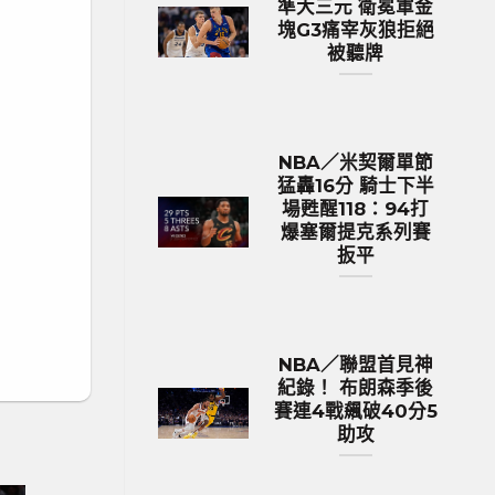
準大三元 衛冕軍金
塊G3痛宰灰狼拒絕
被聽牌
NBA／米契爾單節
猛轟16分 騎士下半
場甦醒118：94打
爆塞爾提克系列賽
扳平
NBA／聯盟首見神
紀錄！ 布朗森季後
賽連4戰飆破40分5
助攻