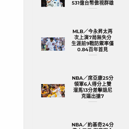
531億台幣傲視群雄
MLB／今永昇太再
次上演7局無失分
生涯前9戰防禦率僅
0.84百年首見
NBA／席亞康25分
領軍6人得分上雙
溜馬13分差擊退尼
克逼出搶7
NBA／約基奇24分