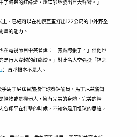
中了路邊的紅綠燈，還嘩啦地發出巨大聲響。」
以上，已經可以在札幌巨蛋打出122公尺的中外野全
開轟的能力。
也在電視節目中笑著說：「有點誇張了。」但他也
的是行人穿越的紅綠燈。」對此名人堂強投「神之
ez
）直呼根本不是人。
隊投手馬丁尼茲目前擔任球賽評論員，馬丁尼茲驚訝
是怪物或是機器人，擁有完美的身體、完美的精
大谷翔平在打擊的時候，不知道是用投球的思維，