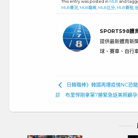
This entry was posted in
MLB
and tag
MLB賽況
,
MLB職棒
,
MLB比分
,
MLB賽程
,
SPORT598體
提供最新體育新聞
球、賽車、自行
日韓職棒》韓國再爆疫情NC恐龍
診 布里悍剛拿第7勝緊急返美照顧孕