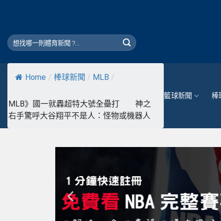
Skip
to
content
Home
/
棒球新聞
/
MLB
/
籃球新聞
棒
MLB》國一就轟超特大號全壘打 神之
右手驚呼大谷翔平不是人：怪物或機器人