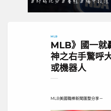
MLB
MLB》國一
神之右手驚呼
或機器人
MLB美國職棒新聞匯整分享－