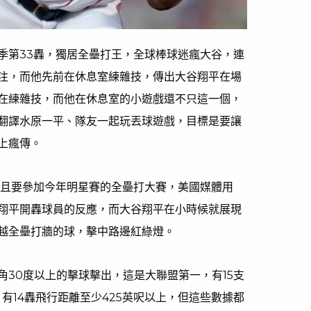
季第33轟，獨居全壘打王，全球棒球迷瘋大谷，連
注，而他先前在休息室練雜技，傳出大谷翔平在場
在練雜技，而他在休息室的小遊戲還不只這一個，
翻譯水原一平、隊友一起玩丟球遊戲，目標是要讓
上瘋傳。
並且要參加今年明星賽的全壘打大賽，美國媒體用
翔平開轟球員的反應，而大谷翔平在小時候就展現
越全壘打牆的球，擊中路邊紅綠燈。
角30度以上的擊球擊出，這是大聯盟第一，有15支
，有14轟飛行距離至少425英呎以上，但這些數據都