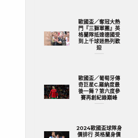
歐國盃／奪冠大熱
門『三獅軍團』英
格蘭隊抵達德國受
到上千球迷熱列歡
迎
歐國盃／葡萄牙傳
奇巨星C.羅納度最
後一舞？第六度參
賽再創紀錄巔峰
2024歐國盃球隊身
價排行 英格蘭身價