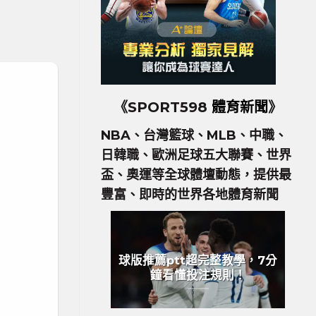
《SPORT598
體育新聞
》
NBA、台灣籃球、MLB、中職、
日韓職、歐洲足球五大聯賽、世界
盃、奧運等全球體壇動態，提供最
豐富、即時的世界各地體育新聞
球版推薦ptt超完整教學，7分
鐘看懂投注規則！