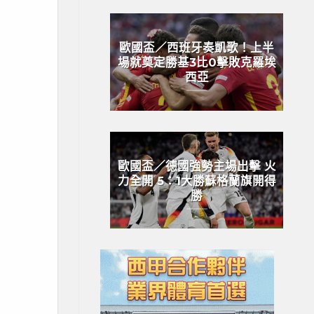
歐國盃／西班牙奏凱歌！上半
場就奠定勝基3比0擊敗克羅埃
西亞
歐國盃／德國強勢主場出擊 火
力全開 5：1大勝蘇格蘭旗開得
勝