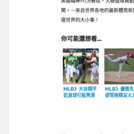
美國職棒MLB賽程，大聯盟球員
聞。－來自世界各地的最新體育新
壇世界的大小事！
你可能還想看…
MLB》大谷翔平
MLB》優質
近身球引板凳清
卻等無隊友火
空 第6局真砸到
援 大谷翔平
時崩潰跪地
本季首敗