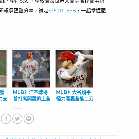
動態、季前交易、季後賽及世界大賽等職棒賽事新
聞報導匯整分享，鎖定
SPORT598
，一起掌握體
先發
MLB》洋基球場
MLB》大谷翔平
力支
首打席開轟追上全
怪力開轟全能二刀
苦吞
壘打王 大谷翔平
流 前大都會總
每天破紀錄震撼全
管當守護神更好
美
能力最大化