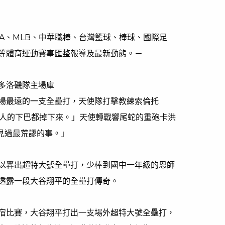
NBA、MLB、中華職棒、台灣籃球、棒球、國際足
等體育運動賽事匯整報導及最新動態。－
拉多洛磯隊主場庫
場最遠的一支全壘打，天使隊打擊教練索倫托
「每一個人的下巴都掉下來。」天使轉戰響尾蛇的重砲卡洪
是我見過最荒謬的事。」
以轟出超特大號全壘打，少棒到國中一年級的恩師
透露一段大谷翔平的全壘打傳奇。
宿比賽，大谷翔平打出一支場外超特大號全壘打，