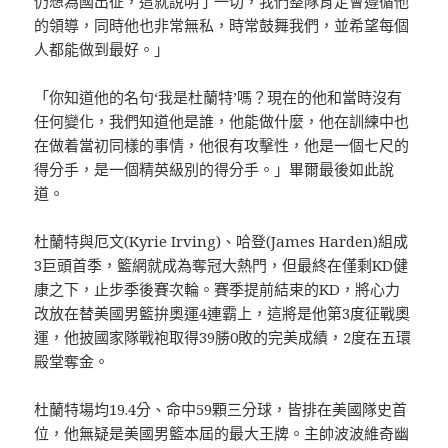
仍想為國出征，這就說明了一切，我們整隊肯定會遵循他
的領導，同時他也非常無私，時常鼓舞我們，並希望每個
人都能做到最好。」
「你知道他的名句‘我是杜蘭特’嗎？現在的他和當時沒有
任何變化，我們知道他是誰，他能做什麼，他在訓練中也
在做着當初同樣的事情，他很有攻擊性，他是一個七尺的
得分手，是一個精英級別的得分手。」畢爾最後如此說
道。
杜蘭特與厄文(Kyrie Irving)、哈登(James Harden)組成
3巨頭首季，籃網就成為奪冠大熱門，但最終在僅剩KD健
康之下，止步季後賽次輪。賽季提前結束的KD，將心力
改放在替美國男籃拚奧運4連霸上，這將是他第3度征戰奧
運，他披國家隊戰袍取得39勝0敗的完美成績，2度在五環
殿堂奪金。
杜蘭特場均19.4分、命中59顆三分球，皆排在美國隊史首
位，他無疑是美國男籃本屆的最大王牌。主帥波波維奇幽