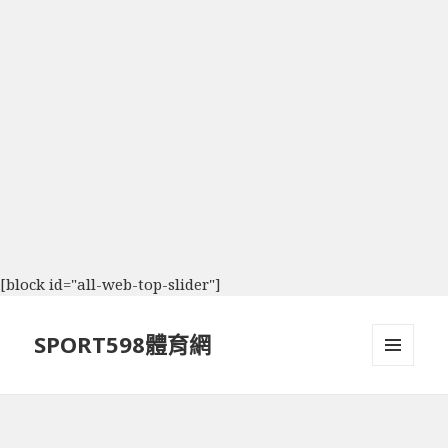
[block id="all-web-top-slider"]
SPORT598體育網
選單及
小工具