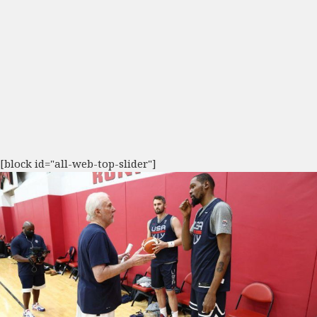
[block id="all-web-top-slider"]