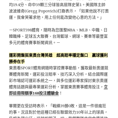
均19.4分、命中59顆三分球皆高居隊史第1。美國隊主帥
波波維奇(Gregg Popovich)打趣表示，「如果他說不打奧
運，我會哭著求他，用上任何能改變他心意的方法。」
－SPORT598體育，隨時為您匯整NBA、MLB、中職、日
韓職棒、足球五大聯賽、台灣籃球、網球、賽車等最豐富
多元的體育賽事新聞資訊。－
運彩開盤挺東奧台灣英雄 超高賠率穩定盤口 贏球獲利
勝券在手
東奧看SPORT體育網隨時掌控賽事動態，獲取最新奧運競
賽體育新聞，運彩投注賠率、技巧深入分析，結合國際運
彩市場認可運彩系統之一，與多位運彩專家探討東京奧運
體育話題與最專業運彩分析，掌握東奧賽事體育投注，
立
即註冊限額享168投注體驗金
！
畢爾更在受訪時表示，「戰績39勝0敗，這是一件很瘋狂
的事，況且對於他這種已經在聯盟效力10年以上的球員，