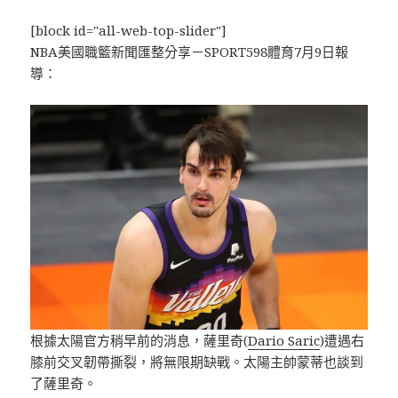
[block id="all-web-top-slider"]
NBA美國職籃新聞匯整分享－SPORT598體育7月9日報
導：
根據太陽官方稍早前的消息，薩里奇(
Dario Saric
)遭遇右
膝前交叉韌帶撕裂，將無限期缺戰。太陽主帥蒙蒂也談到
了薩里奇。