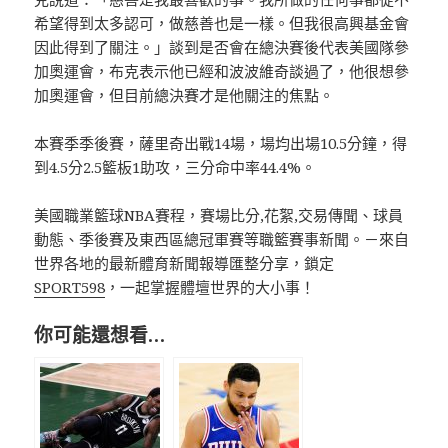
希望得到太多認可，做慈善也是一樣。但我很高興基金會
因此得到了關注。」談到是否會在總決賽後代表美國隊參
加奧運會，布克表示他已經和波波維奇談過了，他很想參
加奧運會，但目前總決賽才是他關注的焦點。
本賽季季後賽，薩里奇出戰14場，場均出場10.5分鐘，得
到4.5分2.5籃板1助攻，三分命中率44.4%。
美國職業籃球NBA賽程，賽場比分,花絮,交易傳聞、球員
動態、季後賽及東西區總冠軍賽等職籃賽事新聞。－來自
世界各地的最新體育新聞報導匯整分享，鎖定
SPORT598
，一起掌握體壇世界的大小事！
你可能還想看…