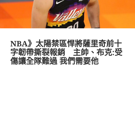
NBA》太陽禁區悍將薩里奇前十
字韌帶撕裂報銷 主帥、布克:受
傷讓全隊難過 我們需要他