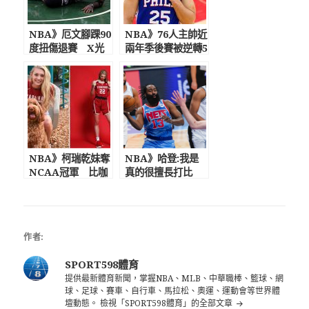
NBA》厄文腳踝90
NBA》76人主帥近
度扭傷退賽 X光
兩年季後賽被逆轉5
結果為陰性已穿上
次 西蒙斯罰球太
保護靴並拄拐
爛球迷貼尋人啟示
諷刺
NBA》柯瑞乾妹奪
NBA》哈登:我是
NCAA冠軍 比咖
真的很擅長打比
哩還高！ 擁有超吸
賽! 過去一個月不
睛外型與逆天長腿
打球非常沮喪
作者:
SPORT598體育
提供最新體育新聞，掌握NBA、MLB、中華職棒、籃球、網
球、足球、賽車、自行車、馬拉松、奧運、運動會等世界體
壇動態。
檢視「SPORT598體育」的全部文章