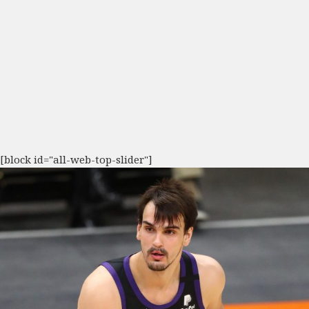
[block id="all-web-top-slider"]