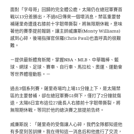
面對「字母哥」回歸的完全體公鹿，太陽仍在總冠軍賽首
戰以13分差勝出，不過8日傳來一個壞消息，禁區重要替
補薩里奇遭逢右膝前十字韌帶撕裂，將無限期休戰，意味
著他的賽季提前報銷，讓主帥威廉斯(Monty Williams)
感到心碎，後場指揮官保羅(Chris Paul)也直呼真的很艱
難。
－提供最新體育新聞，掌握NBA、MLB、中華職棒、籃
球、網球、足球、賽車、自行車、馬拉松、奧運、運動會
等世界體壇動態。－
過去3個系列賽，薩里奇場均上場11分鐘上下，是太陽禁
區的主要替補，卻在總冠軍賽G1倒下，僅打了2分鐘就傷
退，太陽8日宣布這位27歲長人右膝前十字韌帶撕裂，將
無限期休戰，等同於他的總決賽之旅提前告終。
威廉斯說：「薩里奇的受傷讓人心碎，我們全隊都知道他
有多麼刻苦訓練。我在得知這一消息后和他進行了交流，