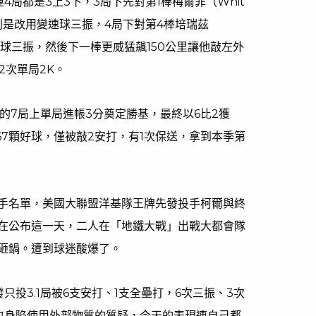
4局都是3上3下，3局下先對第1棒梅爾菲（Whit
2棒則是改用變速球三振，4局下對第4棒培瑞茲
9公里速球三振，然後下一棒更威猛飆150公里讓他敲左外
2次單局2K。
的7局上單局進帳3分奠定勝基，最終以6比2獲
67顆好球，僅被敲2安打，有1次保送，拿到本季第
手名單，美國大聯盟洋基隊王牌先發投手柯爾與終
在公布這一天，二人在「地鐵大戰」出戰大都會隊
砸鍋。遭到球迷酸爆了。
只投3.1局被6支安打、1支全壘打，6次三振、3次
也身陷使用外部物質的質疑，今天的表現連自己都