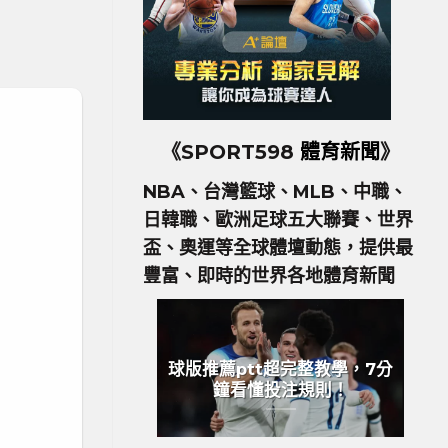
《SPORT598
體育新聞
》
NBA、台灣籃球、MLB、中職、
日韓職、歐洲足球五大聯賽、世界
盃、奧運等全球體壇動態，提供最
豐富、即時的世界各地體育新聞
球版推薦ptt超完整教學，7分
鐘看懂投注規則！