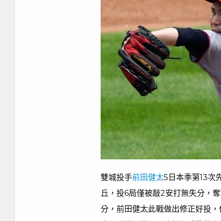
雙城投手
前田健太
5日本季第13
丘，投6局僅被敲2安打無失分，奪
分，前田健太此戰做出修正好投，