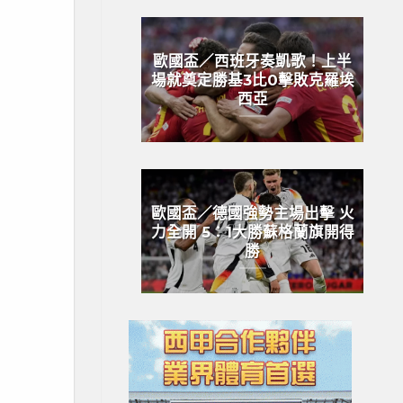
歐國盃／西班牙奏凱歌！上半
場就奠定勝基3比0擊敗克羅埃
西亞
歐國盃／德國強勢主場出擊 火
力全開 5：1大勝蘇格蘭旗開得
勝