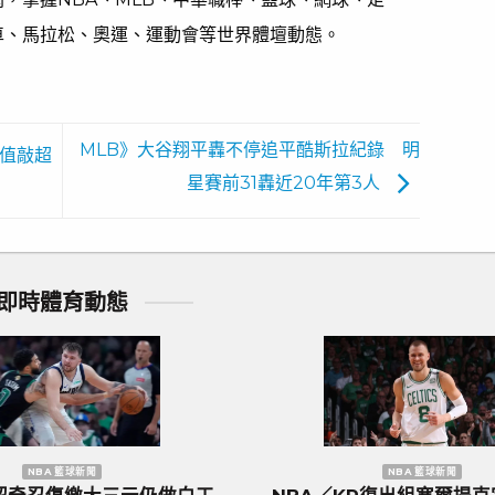
車、馬拉松、奧運、運動會等世界體壇動態。
MLB》大谷翔平轟不停追平酷斯拉紀錄 明
價值敲超
星賽前31轟近20年第3人
即時體育動態
歐洲國家盃 足球新聞
歐洲國家盃