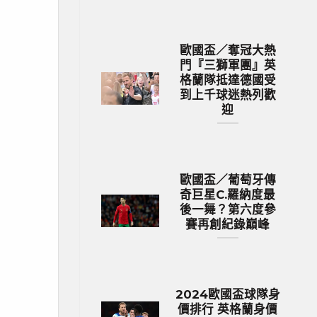
歐國盃／奪冠大熱
門『三獅軍團』英
格蘭隊抵達德國受
到上千球迷熱列歡
迎
歐國盃／葡萄牙傳
奇巨星C.羅納度最
後一舞？第六度參
賽再創紀錄巔峰
2024歐國盃球隊身
價排行 英格蘭身價