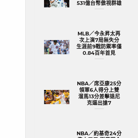
531億台幣傲視群雄
MLB／今永昇太再
次上演7局無失分
生涯前9戰防禦率僅
0.84百年首見
NBA／席亞康25分
領軍6人得分上雙
溜馬13分差擊退尼
克逼出搶7
NBA／約基奇24分