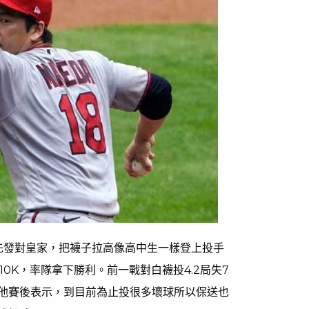
次先發對皇家，把襪子拉高像高中生一樣登上投手
10K，率隊拿下勝利。前一戰對白襪投4.2局失7
他賽後表示，到目前為止投很多壞球所以保送也