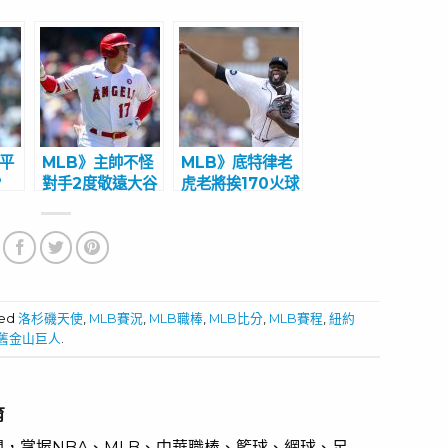
翔平
MLB》主帥不怪
MLB》底特律老
流?
對手2度敬遠大谷
虎老將挨170火球
他改
翔平 金鶯教頭：
擊中 中指恐開刀
很棒
他跟我們在玩不同
的遊戲
ged
洛杉磯天使
,
MLB賽況
,
MLB職棒
,
MLB比分
,
MLB賽程
,
紐約
舊金山巨人
.
育
，掌握NBA、MLB、中華職棒、籃球、網球、足