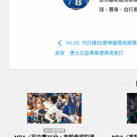
球、賽車、自行
MLB》代打建功!普神展現老將
前安 勇士左投弗萊德再見安打
NBA 籃球新聞