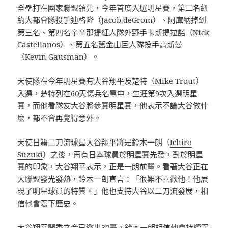
全壘打在國家聯盟領先，今年首度入選明星賽，第二名紐
約大都會隊投手迪格隆（Jacob deGrom）、阿庫納掉到
第三名、第四名辛辛那提紅人隊外野手卡斯提拉諾（Nick
Castellanos）、第五名舊金山巨人隊投手高斯曼
（Kevin Gausman）。
天使隊在今年明星賽有大谷翔平及楚特（Mike Trout）
入選，楚特列在60天傷兵名單中，生涯第9次入選明星
賽，而他看隊友大谷將參賽明星賽，他表示不論大谷做什
麼，都不會再覺得意外。
天使日籍二刀流球星大谷翔平將是鈴木一朗（
Ichiro
Suzuki
）之後，再有日本球員於明星賽先發，對於明星
賽的印象，大谷翔平表示，正是一朗前輩。看著大谷正在
大聯盟發光發熱，鈴木一朗直言：「很難不喜歡他！他展
現了明星球員的特質。」他也支持大谷以二刀流發展，相
信他會寫下歷史。
大谷翔平開季之今已繳出30轟，鈴木一朗相信他會持續寫