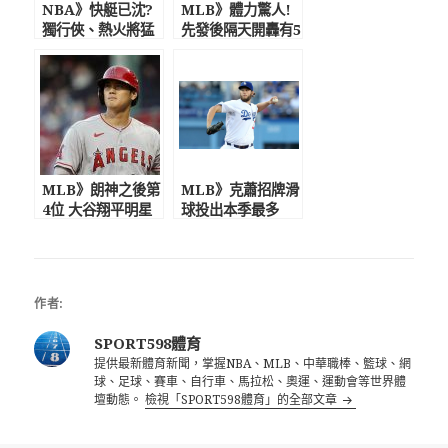
NBA》快艇已沈?
MLB》體力驚人!
獨行俠、熱火將猛
先發後隔天開轟有5
追雷納德 美媒記
場 全壘打大賽大
者質疑他太神秘
谷翔平領銜8人參賽
MLB》朗神之後第
MLB》克蕭招牌滑
4位 大谷翔平明星
球投出本季最多
賽先發 贊助商股
13K 費城人諾拉
價大幅飆漲效應驚
連10K三振秀平紀
人
錄
作者:
SPORT598體育
提供最新體育新聞，掌握NBA、MLB、中華職棒、籃球、網
球、足球、賽車、自行車、馬拉松、奧運、運動會等世界體
壇動態。
檢視「SPORT598體育」的全部文章