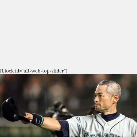
[block id="all-web-top-slider"]