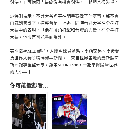
對決。」可惜兩人最終沒有機會對決，一朗坦言很失望。
楚特則表示，不論大谷翔平在明星賽做了什麼事，都不會
再感到驚訝了，這將會是一場秀，同時看好大谷在全壘打
大賽中的表現，「他在廣角打擊和荒謬的力量，在全壘打
大賽，他很有可能轟到場外。」
美國職棒MLB賽程，大聯盟球員動態、季前交易、季後賽
及世界大賽等職棒賽事新聞。－來自世界各地的最新體育
新聞報導匯整分享，鎖定
SPORT598
，一起掌握體壇世界
的大小事！
你可能還想看…