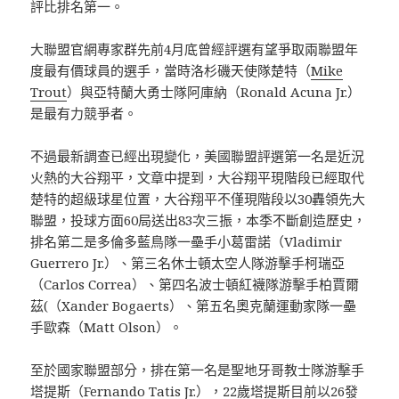
評比排名第一。
大聯盟官網專家群先前4月底曾經評選有望爭取兩聯盟年
度最有價球員的選手，當時洛杉磯天使隊楚特（
Mike
Trout
）與亞特蘭大勇士隊阿庫納（Ronald Acuna Jr.）
是最有力競爭者。
不過最新調查已經出現變化，美國聯盟評選第一名是近況
火熱的大谷翔平，文章中提到，大谷翔平現階段已經取代
楚特的超級球星位置，大谷翔平不僅現階段以30轟領先大
聯盟，投球方面60局送出83次三振，本季不斷創造歷史，
排名第二是多倫多藍鳥隊一壘手小葛雷諾（Vladimir
Guerrero Jr.）、第三名休士頓太空人隊游擊手柯瑞亞
（Carlos Correa）、第四名波士頓紅襪隊游擊手柏賈爾
茲(（​Xander Bogaerts）、第五名奧克蘭運動家隊一壘
手歐森（Matt Olson）。
至於國家聯盟部分，排在第一名是聖地牙哥教士隊游擊手
塔提斯（Fernando Tatis Jr​.），22歲塔提斯目前以26發