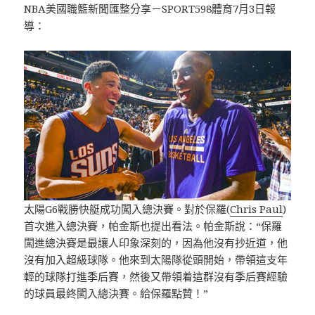
NBA美國職籃新聞匯整分享－SPORT598體育7月3日報
導：
太陽G6戰勝快艇成功闖入總決賽。對於保羅(
Chris Paul
)
首次進入總決賽，帕金斯也提出看法。帕金斯說：“保羅
闖進總決賽是最讓人印象深刻的，因為他沒有抄近道，他
沒有加入超級球隊。他來到太陽隊從頭開始，帶領這支年
輕的球隊打進季后賽，然後又帶領着這群沒有季后賽經驗
的球員最終闖入總決賽。給保羅點贊！”