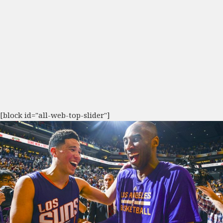
[block id="all-web-top-slider"]