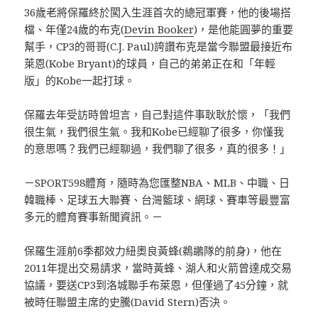
36歲老將保羅終於闖入生涯首次的總冠軍賽，他的後場搭
檔、年僅24歲的布克(
Devin Booker
)，是他能圓夢的重要
幫手，CP3的哥哥(C.J. Paul)誇讚布克是當今聯盟最接近布
萊恩(Kobe Bryant)的球員，自己的弟弟正在和「年輕
版」的Kobe一起打球。
保羅去年受訪時曾坦言，自己對這件事耿耿於懷，「我們
很生氣，我們很生氣。我和Kobe已經聊了很多，你懂我
的意思嗎？我們已經聊過，我們聊了很多，真的很多！」
－SPORT598體育，隨時為您匯整NBA、MLB、中職、日
韓職棒、足球五大聯賽、台灣籃球、網球、賽車等最豐富
多元的體育賽事新聞資訊。－
保羅生涯前6季都效力紐奧良黃蜂(鵜鶘隊的前身)，他在
2011年提出交易請求，當時黃蜂、湖人和火箭曾達成交易
協議，要送CP3到洛城聯手布萊恩，但僅過了45分鐘，就
被時任聯盟主席的史騰(David Stern)否決。