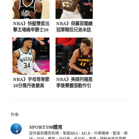
NBA》快艇雙星出
NBA》保羅首闖總
擊主場痛宰爵士26
冠軍戰但兄弟未送
分 季後賽喬治：
上祝福 美媒：首
捍衛我們的主場
輪被墊腳詹皇記仇
NBA》字母哥單節
NBA》美媒列楊恩
20分喬丹後最高
季後賽囂張動作引
受太陽迷怒吼計時
不滿 女友聲援：
影響罰出麵包球
抖肩只是基本款 比
大多數人出色
作者:
SPORT598體育
提供最新體育新聞，掌握NBA、MLB、中華職棒、籃球、網
球、足球、賽車、自行車、馬拉松、奧運、運動會等世界體