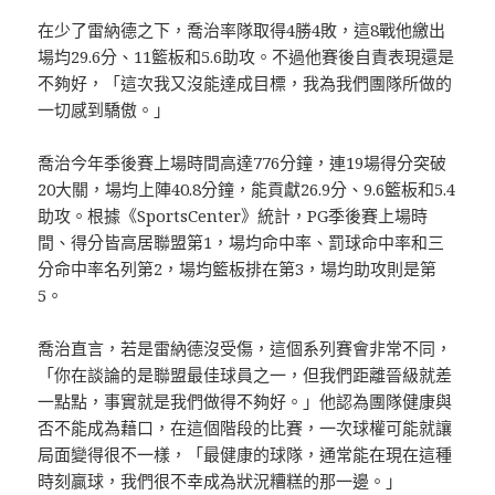
在少了雷納德之下，喬治率隊取得4勝4敗，這8戰他繳出
場均29.6分、11籃板和5.6助攻。不過他賽後自責表現還是
不夠好，「這次我又沒能達成目標，我為我們團隊所做的
一切感到驕傲。」
喬治今年季後賽上場時間高達776分鐘，連19場得分突破
20大關，場均上陣40.8分鐘，能貢獻26.9分、9.6籃板和5.4
助攻。根據《SportsCenter》統計，PG季後賽上場時
間、得分皆高居聯盟第1，場均命中率、罰球命中率和三
分命中率名列第2，場均籃板排在第3，場均助攻則是第
5。
喬治直言，若是雷納德沒受傷，這個系列賽會非常不同，
「你在談論的是聯盟最佳球員之一，但我們距離晉級就差
一點點，事實就是我們做得不夠好。」他認為團隊健康與
否不能成為藉口，在這個階段的比賽，一次球權可能就讓
局面變得很不一樣，「最健康的球隊，通常能在現在這種
時刻贏球，我們很不幸成為狀況糟糕的那一邊。」