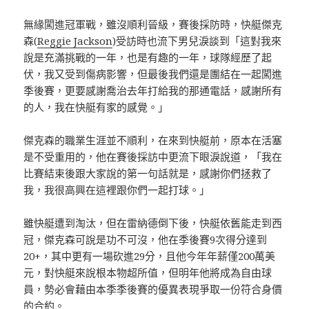
無緣闖進冠軍戰，雖沒順利晉級，賽後採防時，快艇傑克
森(
Reggie Jackson
)受訪時也流下男兒淚談到「這對我來
說是充滿挑戰的一年，也是有趣的一年，球隊經歷了起
伏，我又受到傷病影響，但最後我們還是團結在一起闖進
季後賽，更要感謝喬治去年打給我的那通電話，感謝所有
的人，我在快艇有家的感覺。」
傑克森的職業生涯並不順利，在來到快艇前，原本在活塞
是不受重用的，他在賽後採訪中更流下眼淚說道，「我在
比賽結束後跟大家說的第一句話就是，感謝你們拯救了
我，我很高興在這裡跟你們一起打球。」
雖快艇遭到淘汰，但在雷納德倒下後，快艇依舊能走到西
冠，傑克森可說是功不可沒，他在季後賽9次得分達到
20+，其中更有一場砍進29分，且他今年年薪僅200萬美
元，對快艇來說根本物超所值，但明年他將成為自由球
員，勢必會藉由本季季後賽的優異表現爭取一份符合身價
的合約。