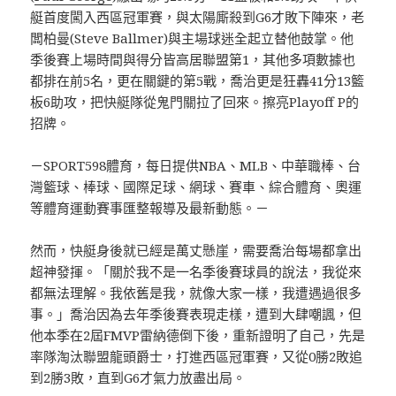
艇首度闖入西區冠軍賽，與太陽廝殺到G6才敗下陣來，老
闆柏曼(Steve Ballmer)與主場球迷全起立替他鼓掌。他
季後賽上場時間與得分皆高居聯盟第1，其他多項數據也
都排在前5名，更在關鍵的第5戰，喬治更是狂轟41分13籃
板6助攻，把快艇隊從鬼門關拉了回來。擦亮Playoff P的
招牌。
－SPORT598體育，每日提供NBA、MLB、中華職棒、台
灣籃球、棒球、國際足球、網球、賽車、綜合體育、奧運
等體育運動賽事匯整報導及最新動態。－
然而，快艇身後就已經是萬丈懸崖，需要喬治每場都拿出
超神發揮。「關於我不是一名季後賽球員的說法，我從來
都無法理解。我依舊是我，就像大家一樣，我遭遇過很多
事。」喬治因為去年季後賽表現走樣，遭到大肆嘲諷，但
他本季在2屆FMVP雷納德倒下後，重新證明了自己，先是
率隊淘汰聯盟龍頭爵士，打進西區冠軍賽，又從0勝2敗追
到2勝3敗，直到G6才氣力放盡出局。