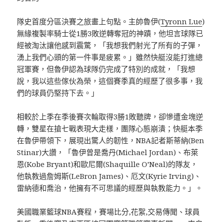
隊史首度分區決賽之旅畫上句點。主帥魯伊(
Tyronn Lue
)
無緣複製率騎士從1勝3敗逆轉奪冠的神蹟，他坦言球隊已
經被淘汰讓他感到震驚，「我想我們射光了所有的子彈，
湧上我們心頭的第一件事是疲累。」雖然快艇沒能打進總
冠軍賽，但魯伊認為球隊仍完成了特別的成就，「我想
說，我以這些傢伙為榮，這個賽季真的經歷了很多事，我
們的球員仍堅持下去。」
相較於上季在季後賽次輪取得3勝1敗聽牌，卻慘遭金塊逆
轉，雙星在搶七戰表現大走樣，團隊心態崩潰；快艇本季
在魯伊帶領下，展現出驚人的韌性，NBA記者斯蒂納(Ben
Stinar)大讚，「魯伊曾是喬丹(Michael Jordan)、布萊
恩(Kobe Bryant)和歐尼爾(Shaquille O’Neal)的隊友，
他執教過詹姆斯(LeBron James)、厄文(Kyrie Irving)、
雷納德和喬治，他擁有不可思議的經歷與執教能力。」。
美國職業籃球NBA賽程，賽場比分,花絮,交易傳聞、球員