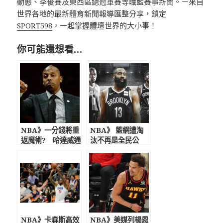
動態、季後賽及東西區總冠軍賽等職籃賽事新聞。－來自
世界各地的最新體育新聞報導匯整分享，鎖定
SPORT598
，一起掌握體壇世界的大小事！
你可能還想看…
NBA》一分錢將重
NBA》 籃網遭淘
返魔術? 哈達威通
汰不再是全民公
過主帥面試列最後
敵 蔡崇信：這只
考慮人選
是開始明年捲土重
來拼冠
NBA》卡森斯高效
NBA》美媒列楊恩