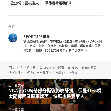
砍15分：單挑沒人
季後賽囂張動作引
能防住我 表弟喊
不滿 女友聲援：
話要大家尊重PG
抖肩只是基本款 比
大多數人出色
作者:
SPORT598體育
提供最新體育新聞，掌握NBA、MLB、中華職棒、籃球、網
球、足球、賽車、自行車、馬拉松、奧運、運動會等世界體
壇動態。
檢視「SPORT598體育」的全部文章
發
作
分
標
2021 年 7 月 2 日
SPORT598體育
NBA
nba賽事
、
佈
者
類
籤
nba新聞
、
nba即時
、
nba直播
、
nba戰績
、
nba賽程
日
期:
文
上一篇文章
章
NBA》G3韌帶部分撕裂仍咬牙拼 保羅41+8領
上
導
太陽捧西區冠軍獎盃：快艇也是我家人
一
覽
篇
文
下一篇文章