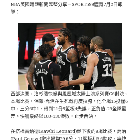
NBA美國職籃新聞匯整分享－SPORT598體育7月2日報
導：
西部決賽，洛杉磯快艇與鳳凰城太陽上演系列賽G6對決。
本場比賽，保羅-喬治在生死戰再度拉胯。他全場15投僅6
中，三分6中1，得到21分9籃板4失誤，正負值-25全隊最
差。快艇最終以103-130慘敗，止步西決。
在搭檔雷納德(
Kawhi Leonard
)倒下後的8場比賽，喬治
(
Paul George
)繳出場均29.6分、11籃板和5.6助攻，率快