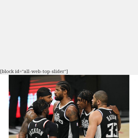
[block id="all-web-top-slider"]