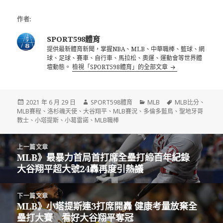
加盜壘
作者:
SPORT598體育
提供最新體育新聞，掌握NBA、MLB、中華職棒、籃球、網
球、足球、賽車、自行車、馬拉松、奧運、運動會等世界體
壇動態。
檢視「SPORT598體育」的全部文章
發
作
分
標
2021 年 6 月 29 日
SPORT598體育
MLB
MLB比分
、
佈
者
類
籤
MLB賽程
、
洛杉磯天使
、
大谷翔平
、
MLB賽況
、
多倫多藍鳥
、
聖地牙哥
日
教士
、
小塔提斯
、
小葛雷諾
、
MLB職棒
期:
文
上一篇文章
章
MLB》最暴力首局首打席全壘打締百年紀錄
上
導
大谷翔平超大號24轟再度引熱議
一
覽
篇
文
下一篇文章
章:
MLB》小塔提斯連3打席開轟 健康考量放棄全
下
壘打大賽 看好大谷翔平奪冠
一