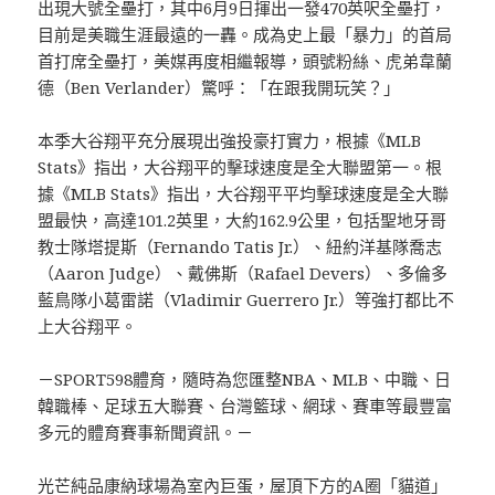
出現大號全壘打，其中6月9日揮出一發470英呎全壘打，
目前是美職生涯最遠的一轟。成為史上最「暴力」的首局
首打席全壘打，美媒再度相繼報導，頭號粉絲、虎弟韋蘭
德（Ben Verlander）驚呼：「在跟我開玩笑？」
本季大谷翔平充分展現出強投豪打實力，根據《MLB
Stats》指出，大谷翔平的擊球速度是全大聯盟第一。根
據《MLB Stats》指出，大谷翔平平均擊球速度是全大聯
盟最快，高達101.2英里，大約162.9公里，包括聖地牙哥
教士隊塔提斯（Fernando Tatis Jr​.）、紐約洋基隊喬志
（Aaron Judge）、戴佛斯（Rafael Devers）、多倫多
藍鳥隊小葛雷諾（Vladimir Guerrero Jr.）等強打都比不
上大谷翔平。
－SPORT598體育，隨時為您匯整NBA、MLB、中職、日
韓職棒、足球五大聯賽、台灣籃球、網球、賽車等最豐富
多元的體育賽事新聞資訊。－
光芒純品康納球場為室內巨蛋，屋頂下方的A圈「貓道」