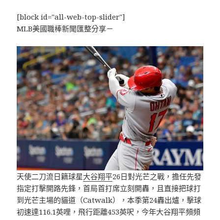
[block id="all-web-top-slider"]
MLB美國職棒新聞匯整分享－
天使二刀流日籍球星
大谷翔平
26日對光芒之戰，擔任先發
指定打擊開路先鋒，首局首打席立刻開轟，且直接把球打
到光芒主場的貓道（Catwalk），本季第24轟出爐，擊球
初速達116.1英哩，飛行距離453英呎，今年大谷翔平頻頻