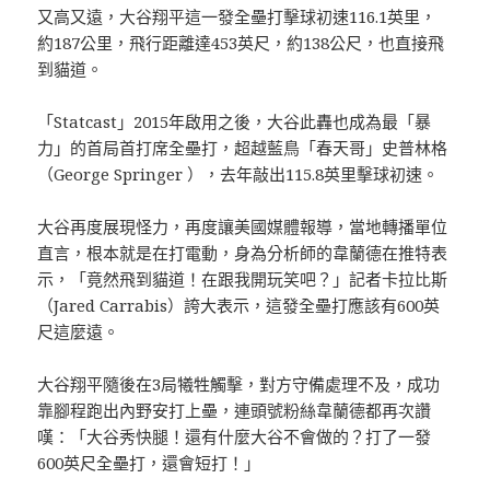
又高又遠，大谷翔平這一發全壘打擊球初速116.1英里，
約187公里，飛行距離達453英尺，約138公尺，也直接飛
到貓道。
「Statcast」2015年啟用之後，大谷此轟也成為最「暴
力」的首局首打席全壘打，超越藍鳥「春天哥」史普林格
（George Springer ），去年敲出115.8英里擊球初速。
大谷再度展現怪力，再度讓美國媒體報導，當地轉播單位
直言，根本就是在打電動，身為分析師的韋蘭德在推特表
示，「竟然飛到貓道！在跟我開玩笑吧？」記者卡拉比斯
（Jared Carrabis）誇大表示，這發全壘打應該有600英
尺這麼遠。
大谷翔平隨後在3局犧牲觸擊，對方守備處理不及，成功
靠腳程跑出內野安打上壘，連頭號粉絲韋蘭德都再次讚
嘆：「大谷秀快腿！還有什麼大谷不會做的？打了一發
600英尺全壘打，還會短打！」