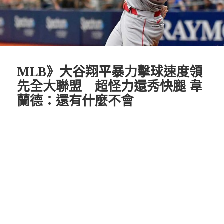
MLB》大谷翔平暴力擊球速度領
先全大聯盟 超怪力還秀快腿 韋
蘭德：還有什麼不會