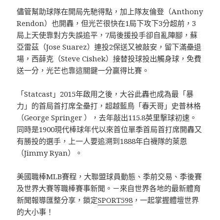
儘管幫助球隊在開局先馳得點，加上隊友倫登（Anthony
Rendon）也開轟，但光芒很快在1局下攻下3分超前，3
局上天使靠對方失誤追平，7局後援投手卻自亂陣腳，蘇
亞雷茲（Jose Suarez）連投2保送又被敲安，留下滿壘退
場，西薛克（Steve Cishek）接替投球投出觸身球，免費
送一分，光芒也靠這關鍵一分贏得比賽。
「Statcast」2015年啟用之後，大谷此轟也成為最「暴
力」的首局首打席全壘打，超越藍鳥「春天哥」史普林格
（George Springer ），去年敲出115.8英里擊球初速。
同時是1900現代棒球年代以來首位單季首局首打席開轟又
有勝投的選手，上一人要追溯到1888年白襪隊的萊恩
（Jimmy Ryan）。
美國職棒MLB賽程，大聯盟球員動態、季前交易、季後賽
及世界大賽等職棒賽事新聞。－來自世界各地的最新體育
新聞報導匯整分享，鎖定
SPORT598
，一起掌握體壇世界
的大小事！