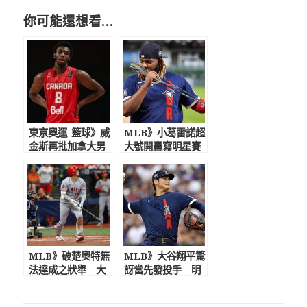
你可能還想看…
東京奧運-籃球》威
MLB》小葛雷諾超
金斯再批加拿大男
大號開轟寫明星賽
籃戰袍 領銜8名
紀錄 寫下明星賽
NBA球員出征爭奧
史上最年輕MVP
運資格
MLB》破楚奧特無
MLB》大谷翔平驚
法達成之狀舉 大
訝當先發投手 明
谷翔平單場全壘
星賽飆161公里火
打、二壘、三壘打
球玩的很開心