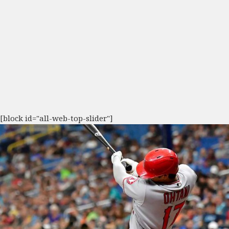
[block id="all-web-top-slider"]