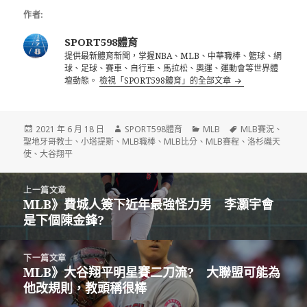
作者:
SPORT598體育
提供最新體育新聞，掌握NBA、MLB、中華職棒、籃球、網
球、足球、賽車、自行車、馬拉松、奧運、運動會等世界體
壇動態。
檢視「SPORT598體育」的全部文章
發
作
分
標
2021 年 6 月 18 日
SPORT598體育
MLB
MLB賽況
、
佈
者
類
籤
聖地牙哥教士
、
小塔提斯
、
MLB職棒
、
MLB比分
、
MLB賽程
、
洛杉磯天
日
使
、
大谷翔平
期:
文
上一篇文章
章
MLB》費城人簽下近年最強怪力男 李灝宇會
上
導
是下個陳金鋒?
一
覽
篇
文
下一篇文章
章:
MLB》大谷翔平明星賽二刀流? 大聯盟可能為
下
他改規則，教頭稱很棒
一
篇