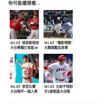
你可能還想看…
MLB》普侯斯相信
MLB》”電影情節”
大谷專職打者能40
大聯盟勵志故事
轟 洛杉磯時報：
36歲卡茲瑪爾熬13
現實世界的茂野吾
年重返大聯盟
郎
MLB》享受比賽
MLB》主帥不怪對
大谷翔平一個人救
手2度敬遠大谷翔
全隊 美聯DH最
平 金鶯教頭：他
高票進入最終票選
跟我們在玩不同的
遊戲