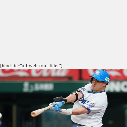
[block id="all-web-top-slider"]