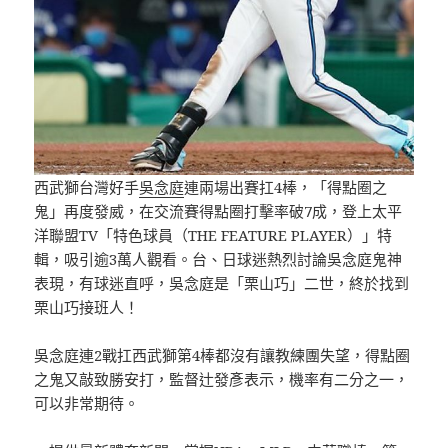
西武獅台灣好手
吳念庭
連兩場出賽扛4棒，「得點圈之
鬼」再度發威，在交流賽得點圈打擊率破7成，登上太平
洋聯盟TV「特色球員（THE FEATURE PLAYER）」特
輯，吸引逾3萬人觀看。台、日球迷熱烈討論吳念庭鬼神
表現，有球迷直呼，吳念庭是「栗山巧」二世，終於找到
栗山巧接班人！
吳念庭連2戰扛西武獅第4棒都沒有讓教練團失望，得點圈
之鬼又敲致勝安打，監督辻發彥表示，機率有二分之一，
可以非常期待。