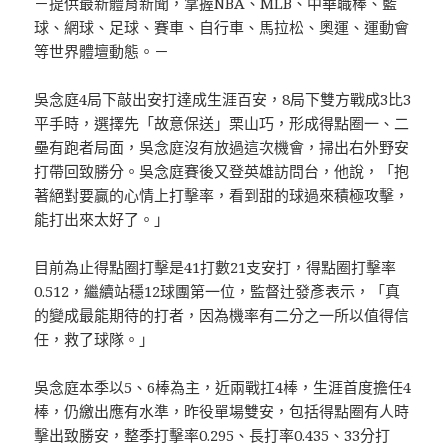
－提供最新體育新聞，掌握NBA、MLB、中華職棒、籃
球、網球、足球、賽車、自行車、馬拉松、奧運、運動會
等世界體壇動態。－
吳念庭4局下敲出安打達成生涯百安，8局下雙方戰成3比3
平手時，選擇先「故意保送」栗山巧，形成得點圈一、二
壘有跑者局面，吳念庭沒有放過這次機會，掃出右外野安
打帶回致勝分。吳念庭賽後又登英雄訪問台，他說，「抱
著絕對要贏的心情上打擊率，看到甜的球過來積極攻擊，
能打出來太好了。」
目前為止得點圈打擊是41打數21支安打，得點圈打擊率
0.512，繼續站穩12球團第一位，監督辻發彥表示，「真
的變成最能期待的打者，因為機率有二分之一所以值得信
任，救了球隊。」
吳念庭本季以5、6棒為主，近兩戰扛4棒，生涯首度擔任4
棒，仍繳出應有水準，昨役單場雙安，包括得點圈有人時
擊出致勝安，整季打擊率0.295、長打率0.435、33分打