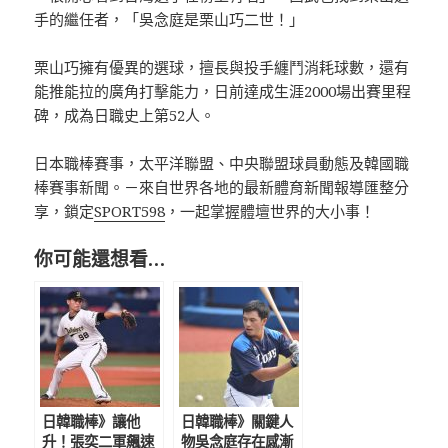
手的繼任者，「吳念庭是栗山巧二世！」
栗山巧擁有優異的選球，擅長與投手纏鬥消耗球數，還有
能推能拉的廣角打擊能力，日前達成生涯2000場出賽里程
碑，成為日職史上第52人。
日本職棒賽事，太平洋聯盟、中央聯盟球員動態及韓國職
棒賽事新聞。－來自世界各地的最新體育新聞報導匯整分
享，鎖定
SPORT598
，一起掌握體壇世界的大小事！
你可能還想看…
日韓職棒》讓他
日韓職棒》關鍵人
升！張奕二軍飆速
物吳念庭存在感漸