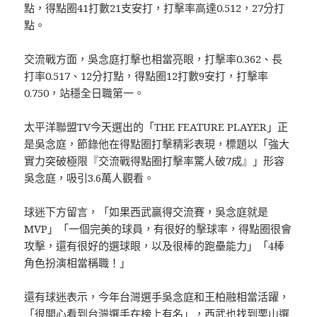
點，得點圈41打數21支安打，打擊率高達0.512，27分打
點。
交流戰方面，吳念庭打擊也相當亮眼，打擊率0.362、長
打率0.517、12分打點，得點圈12打數9安打，打擊率
0.750，站穩全日職第一。
太平洋聯盟TV今天選出的「THE FEATURE PLAYER」正
是吳念庭，節錄他在得點圈打擊精彩表現，標題以「強大
實力突破極限『交流戰得點圈打擊率驚人破7成』」形容
吳念庭，吸引3.6萬人觀看。
球迷下方留言，「如果西武贏得交流賽，吳念庭就是
MVP」「一個完美的球員，有很好的擊球率，得點圈很會
攻擊，還有很好的選球眼，以及很棒的跑壘能力」「4棒
角色扮演相當稱職！」
還有球迷表示，今年台灣選手吳念庭和王柏融相當活躍，
「很開心看到台灣選手在榜上有名」，西武也找到栗山選