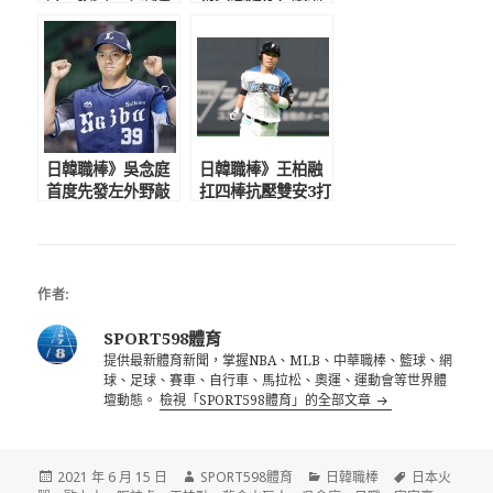
157 連5場無失分
強 下半季支撐球
再奪救援成功
隊的功臣
日韓職棒》吳念庭
日韓職棒》王柏融
首度先發左外野敲
扛四棒抗壓雙安3打
長打 渡邊勇太朗
點 滿壘得點圈敲
生涯首勝到手
強勁安打建功
作者:
SPORT598體育
提供最新體育新聞，掌握NBA、MLB、中華職棒、籃球、網
球、足球、賽車、自行車、馬拉松、奧運、運動會等世界體
壇動態。
檢視「SPORT598體育」的全部文章
發
作
分
標
2021 年 6 月 15 日
SPORT598體育
日韓職棒
日本火