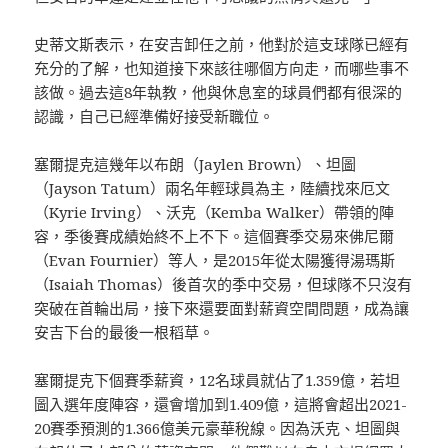
史蒂文斯表示，在安吉卸任之前，他對於這支球隊已經有
充分的了解，也知道接下來該往哪個方向走，而哪些事不
該做。過去這8年執教，他與休息室的球員們都有很深的
認識，自己已經準備好接受新職位。
塞爾提克這幾年以布朗（Jaylen Brown）、坦圖
（Jayson Tatum）兩名年輕球員為主，陸續找來厄文
（Kyrie Irving）、沃克（Kemba Walker）帶領的陣
容，季後賽成績始終不上不下。這個賽季交易來佛尼爾
（Evan Fournier）等人，是2015年從太陽獲得湯瑪斯
（Isaiah Thomas）後首次的季中交易，但球隊不只沒有
突破在首輪出局，接下來還要面對薪資空間問題，成為讓
安吉下台的最後一根稻草。
塞爾提克下個賽季薪資，12名球員就佔了1.359億，若坦
圖入選年度陣容，還會增加到1.409億，這將會超出2021-
20賽季預測的1.366億美元豪華稅線。因為沃克、坦圖與