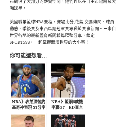
布朗佔了大部分的薪資空間，他們難以在自由市場網羅大
咖球星。
美國職業籃球NBA賽程，賽場比分,花絮,交易傳聞、球員
動態、季後賽及東西區總冠軍賽等職籃賽事新聞。－來自
世界各地的最新體育新聞報導匯整分享，鎖定
SPORT598
，一起掌握體壇世界的大小事！
你可能還想看…
NBA》表弟頂替約
NBA》籃網6成機
基奇神表現 31分率
率贏G7 KD直言
金塊退火箭
無法只靠他就贏，
與哈登搶七戰經驗
力壓字母哥