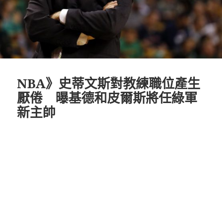
NBA》史蒂文斯對教練職位產生
厭倦 曝基德和皮爾斯將任綠軍
新主帥