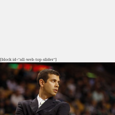
[block id="all-web-top-slider"]