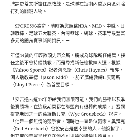
聘請史蒂文斯擔任總教練，是球隊在短期內重返東區列強
行列的關鍵人物。
－SPORT598體育，隨時為您匯整NBA、MLB、中職、日
韓職棒、足球五大聯賽、台灣籃球、網球、賽車等最豐富
多元的體育賽事新聞資訊。－
年僅44歲的年輕教頭史蒂文斯，將成為球隊新任總管，接
任之後不會持續執教，而是尋找新任總教練人選，根據
《Yahoo Sports》記者海恩斯（Chris Haynes）報導，
湖人助教基德（Jason Kidd）、前老鷹總教練L.皮爾斯
（Lloyd Pierce）為首要目標。
「安吉過去這18年帶給我們無限可能，我們的勝率以及季
後賽勝場，在這段期間都在聯盟內有很棒的成績，」塞爾
提克老闆之一的葛羅斯貝克（Wyc Grousbeck）說道，
「他是一個無情的競爭者，同時也一直是位贏家。奧拜克
（Red Auerbach）曾說安吉是個幸運的人，他說對了，
但安吉的幸運是建立在他不可思議的熱情與遠見。」