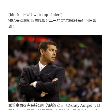
[block id="all-web-top-slider"]
NBA美國職籃新聞匯整分享－SPORT598體育6月4日報
導：
掌管塞爾提克長達18年的總管安吉（Danny Ainge）3日