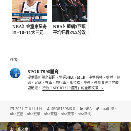
NBA》金童東契奇
NBA》籃網3巨頭
31+10+11大三元
平均狂轟85.2分改
決戰時刻連送妙傳
寫聯盟新紀錄 次
讓快艇翻船
輪強碰公鹿！KD字
母哥頂尖對決
作者:
SPORT598體育
提供最新體育新聞，掌握NBA、MLB、中華職棒、籃球、網
球、足球、賽車、自行車、馬拉松、奧運、運動會等世界體
壇動態。
檢視「SPORT598體育」的全部文章
發
作
分
標
2021 年 6 月 4 日
SPORT598體育
NBA
nba即時
、
佈
者
類
籤
nba直播
、
nba戰績
、
nba賽程
、
nba賽事
、
nba新聞
日
期:
文
上一篇文章