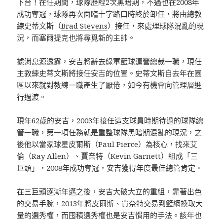
下台！在任期間，球隊歷經2次黑暗期，不過也在2008年
成功奪冠，球隊再次面臨十字路口時終於卸任，將由總教
練史蒂文斯（
Brad Stevens
）接任，來處理球隊混亂的現
況，而塞爾提克也將尋覓新的主帥。
據消息源透露，安吉將辭去綠軍籃球運營總裁一職，現任
主教練史蒂文斯將接任安吉的位置。史蒂文斯自去年在園
區以來就對教練一職產生了厭倦，如今有機會向管理層進
行過渡。
現年62歲的安吉，2003年接任這支球員時期待過的球隊總
管一職，第一項任務就是重整球隊黑暗期混亂的現況，之
後他以當家球星皮爾斯（Paul Pierce）為核心，找來艾
倫（Ray Allen）、賈奈特（Kevin Garnett）組成「三
巨頭」，2008年成功奪冠，安吉獲得年度最佳總管肯定。
在三巨頭逐漸年邁之後，安吉大破大立的重組，靠著出色
的交易手腕，2013年將皮爾斯、賈奈特交易到籃網換取大
量的選秀權，而囤積選秀權也是安吉慣用的手法。該年也