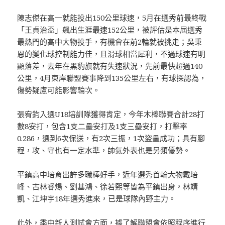
陳志傑在高一就能投出150公里球速，5月在選秀前最終戰
「王貞治盃」飆出生涯最速152公里，被評估是本屆選秀
最熱門的高中大物投手，有機會在前2輪就被挑走；吳秉
恩的變化球控制能力佳，且滑球相當犀利，不過球速有明
顯落差，去年在黑豹旗就有失速狀況，先前最快超過140
公里，4月東岸聯盟賽事降到135公里左右，有球探認為，
傷勢疑慮可能影響輪次。
張宥鈞入選U18培訓隊獲得肯定，今年木棒聯賽合計28打
數8安打，包含1支二壘安打及1支三壘安打，打擊率
0.286，選到6次保送，有2次三振，1次盜壘成功；具有腳
程，攻、守也有一定水準，帥氣外表也是另類優勢。
平鎮高中培育出許多職棒好手，近年選秀首輪大物戴培
峰、古林睿煬、劉基鴻、徐若熙等皆為平鎮出身，林靖
凱、江坤宇18年選秀進來，已是球隊內野主力。
此外，季中新人測試會方面，據了解聯盟會依照程序進行