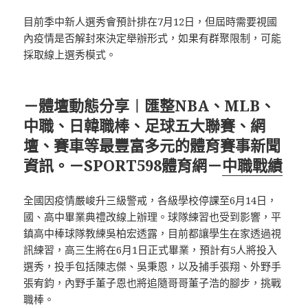
目前季中新人選秀會預計排在7月12日，但屆時需要視國
內疫情是否解封來決定舉辦形式，如果有群聚限制，可能
採取線上選秀模式。
－體壇動態分享︱匯整NBA、MLB、
中職、日韓職棒、足球五大聯賽、網
壇、賽車等最豐富多元的體育賽事新聞
資訊。－SPORT598體育網－
中職戰績
全國因疫情嚴峻升三級警戒，各級學校停課至6月14日，
國、高中畢業典禮改線上辦理。球隊練習也受到影響，平
鎮高中棒球隊教練吳柏宏透露，目前都讓學生在家透過視
訊練習，高三生將在6月1日正式畢業，預計有5人將投入
選秀，投手包括陳志傑、吳秉恩，以及捕手張翔、外野手
張宥鈞，內野手董子恩也將追隨哥哥董子浩的腳步，挑戰
職棒。