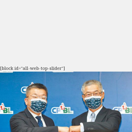
[block id="all-web-top-slider"]