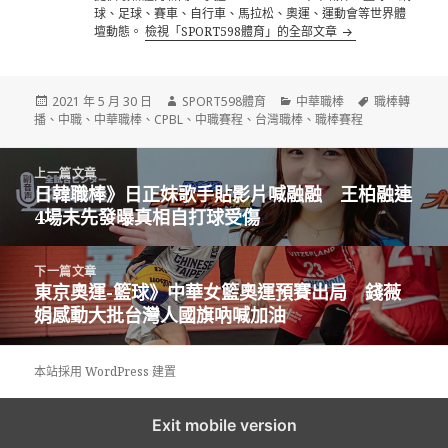
球、足球、賽車、自行車、馬拉松、奧運、運動會等世界體
壇動態。
檢視「SPORT598體育」的全部文章
發
作
分
標
2021 年 5 月 30 日
SPORT598體育
中華職棒
職棒轉
佈
者
類
籤
播
、
中職
、
中華職棒
、
CPBL
、
中職賽程
、
台灣職棒
、
職棒賽程
日
期:
文
上一篇文章
章
日韓職棒》日正妹歌手貼影片喊融融 王柏融連
上
導
4場未先發曝真相自打球受傷
一
覽
篇
文
下一篇文章
章:
東京奧運-籃球》中華女籃奧運預賽出局 錢薇
下
娟感動大批台灣人國旗吶喊加油
一
篇
文
本站採用 WordPress 建置
章:
Exit mobile version