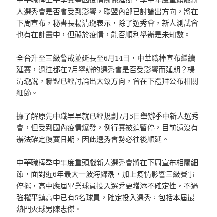
人選秀會是否會受到影響，聯盟內部已討論出方向，將在
下周宣布，秘書長
楊清瓏
表示，除了選秀會，新人測試會
也有在計畫中，但礙於疫情，能否順利舉辦是未知數。
全台升至三級警戒並延長至6月14日，中華職棒宣布繼續
延賽，過往都在7月舉辦的選秀會是否受影響而延期？楊
清瓏說，聯盟已經討論出大致方向，會在下禮拜公布相關
細節。
據了解原先中職早早就已經規劃7月5日舉辦季中新人選秀
會，但受到國內疫情爆發，例行賽被迫暫停，目前還沒有
辦法確定復賽日期，因此選秀會勢必往後順延。
中華職棒季中年度重頭戲新人選秀會將在下周宣布相關細
節，面對近6年最大一波海歸潮，加上疫情影響三級賽事
停擺，高中應屆畢業球員投入選秀更增添不確定性，不過
強權平鎮高中已有5名球員，確定投入選秀，包括本屆最
熱門火球男陳志傑。