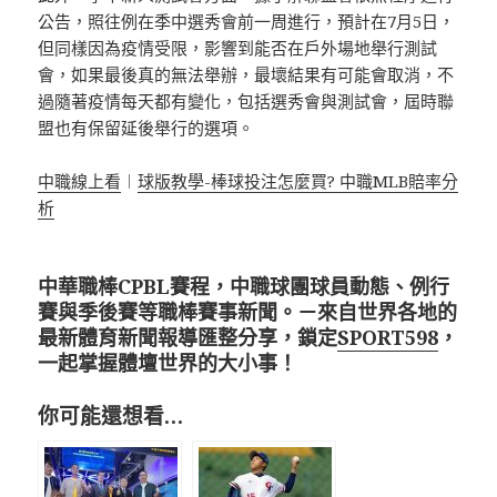
公告，照往例在季中選秀會前一周進行，預計在7月5日，
但同樣因為疫情受限，影響到能否在戶外場地舉行測試
會，如果最後真的無法舉辦，最壞結果有可能會取消，不
過隨著疫情每天都有變化，包括選秀會與測試會，屆時聯
盟也有保留延後舉行的選項。
中職線上看
︱
球版教學-棒球投注怎麼買? 中職MLB賠率分
析
中華職棒CPBL賽程，中職球團球員動態、例行
賽與季後賽等職棒賽事新聞。－來自世界各地的
最新體育新聞報導匯整分享，鎖定
SPORT598
，
一起掌握體壇世界的大小事！
你可能還想看…