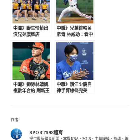
中職》野生恰恰出
中職》兄弟首輪呂
沒兄弟旗艦店
彥青 林威助：看中
劉志威：彭政閔商
日職經驗 次輪期
品壓箱寶
待火球男陳志傑的
天花板
中職》獅隊林靖凱
中職》讚江少慶自
複數年合約 刷新王
律手臂線條完美
柏融紀錄
陳鴻文：他的加入
將改變中職球風
作者:
SPORT598體育
提供最新體育新聞，掌握NBA、MLB、中華職棒、籃球、網