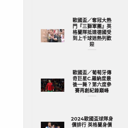
歐國盃／奪冠大熱
門『三獅軍團』英
格蘭隊抵達德國受
到上千球迷熱列歡
迎
歐國盃／葡萄牙傳
奇巨星C.羅納度最
後一舞？第六度參
賽再創紀錄巔峰
2024歐國盃球隊身
價排行 英格蘭身價