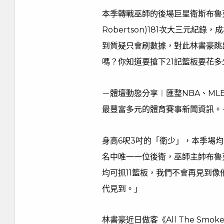
本季轉戰巫師的後場巨星衛斯布魯
Robertson)181次大三元
到質疑只會刷數據，對此林書豪跳
嗎？你知道要搶下21記籃板要花
－體壇動態分享︱匯整NBA、M
最豐富多元的體育賽事新聞資訊。－
身高6呎3吋的「衛少」，本季場均能
名中唯一一位後衛，巫師主帥布魯克斯(
均可抓11籃板，我們不會再見到
代見到。」
林書豪近日做客《All The S