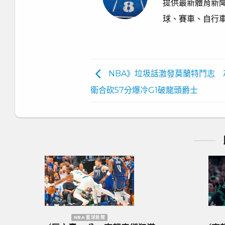
提供最新體育新聞
球、賽車、自行
NBA》垃圾話激發莫蘭特鬥志 
衛合砍57分爆冷G1破龍頭爵士
NBA 籃球新聞
歐