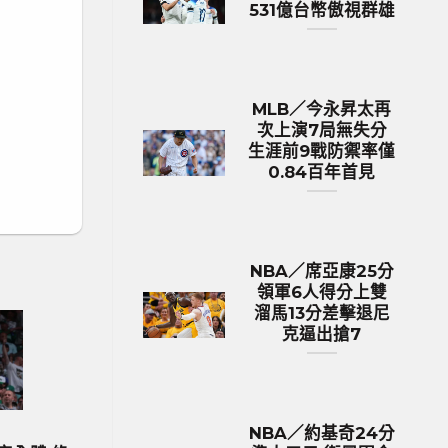
531億台幣傲視群雄
MLB／今永昇太再
次上演7局無失分
生涯前9戰防禦率僅
0.84百年首見
NBA／席亞康25分
領軍6人得分上雙
溜馬13分差擊退尼
克逼出搶7
NBA／約基奇24分
歐洲國家盃 足球新聞