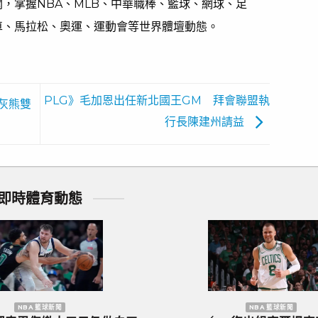
，掌握NBA、MLB、中華職棒、籃球、網球、足
車、馬拉松、奧運、運動會等世界體壇動態。
PLG》毛加恩出任新北國王GM 拜會聯盟執
灰熊雙
行長陳建州請益
即時體育動態
洲國家盃 足球新聞
歐洲國家盃 足球新聞