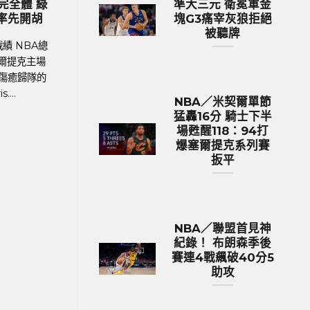
準大三元 衛冕軍金
納度最
2024歐國盃球隊身價排行 英格蘭身
M
塊G3痛宰灰狼拒絕
錄巔峰
價531億台幣傲視群雄
被聽牌
4年歐洲
足球聯賽體育新聞、足球戰績 在今年德國舉
M
幕，39
行的歐洲國家盃中，英格蘭以12.9億英鎊
ano
（約531億新台幣）的總身價傲視群雄，成為
I
身價最高的球隊。根據英國體育....
NBA／米契爾單節
猛轟16分 騎士下半
場甦醒118：94打
爆塞爾提克系列賽
扳平
NBA／聯盟首見神
紀錄！ 布朗森季後
賽連4戰飆破40分5
助攻