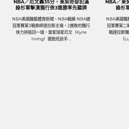
NBA／KP復出組塞爾提克完全體 綠
歐國盃／奪冠
杉軍捍衛主場18分差大勝率先開胡
格蘭隊抵達德
NBA美國職籃體育新聞、NBA戰績 NBA總
足球聯賽體育新
冠軍賽 7日正式登場，波士頓塞爾提克主場
2024年歐洲國家
對上達拉斯獨行俠，關鍵人物是傷癒歸隊的
將於6月14日
明星前鋒波爾辛吉斯（Kris....
霍霍，