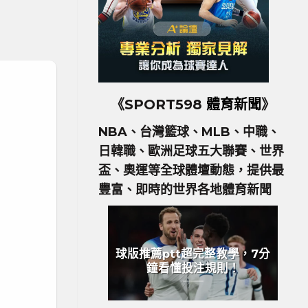
《SPORT598
體育新聞
》
NBA、台灣籃球、MLB、中職、
日韓職、歐洲足球五大聯賽、世界
盃、奧運等全球體壇動態，提供最
豐富、即時的世界各地體育新聞
球版推薦ptt超完整教學，7分
鐘看懂投注規則！