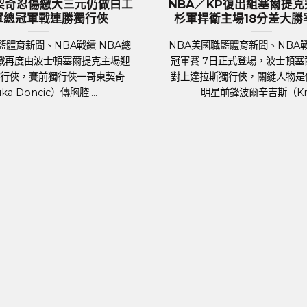
大熱門『三獅軍團』英
歐國盃／葡萄牙傳奇巨星C.羅
國受到上千球迷熱列歡
後一舞？第六度參賽再創紀
迎
足球聯賽體育新聞、足球戰績 202
聞、足球戰績 萬眾矚目的
國家盃即將於6月14日晚上在德國揭
盃（UEFA Euro 2024）
歲的葡萄牙球星C.羅納度（Cristi
於德國正式開踢。各國好手摩拳
Ronaldo）將再....
蓄勢待發，而....