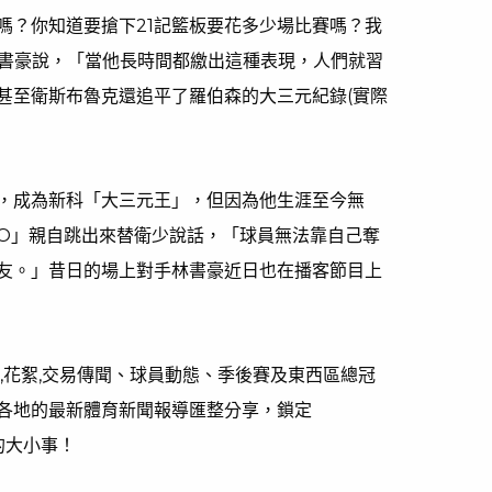
嗎？你知道要搶下21記籃板要花多少場比賽嗎？我
林書豪說，「當他長時間都繳出這種表現，人們就習
甚至衛斯布魯克還追平了羅伯森的大三元紀錄(實際
，成為新科「大三元王」，但因為他生涯至今無
O」親自跳出來替衛少說話，「球員無法靠自己奪
友。」昔日的場上對手林書豪近日也在播客節目上
,花絮,交易傳聞、球員動態、季後賽及東西區總冠
各地的最新體育新聞報導匯整分享，鎖定
的大小事！