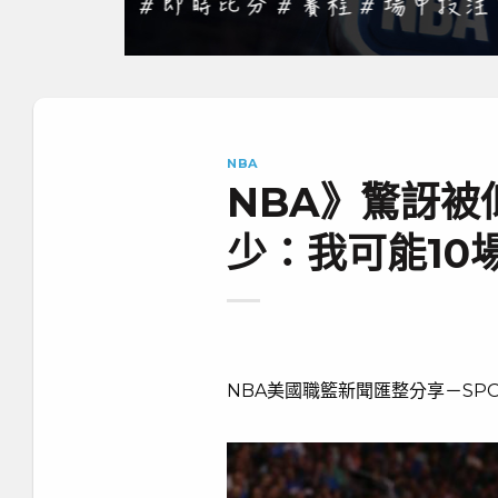
NBA
NBA》驚訝被
少：我可能10
NBA美國職籃新聞匯整分享－SPO