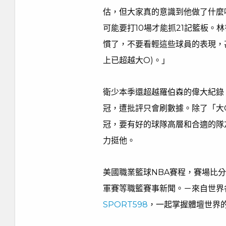
估，但大家真的意識到他做了什麼
可能要打10場才能抓21記籃板。
慣了，不要看輕這些球員的表現，
上已超越大O)。」
衛少本季還超越羅伯森的偉大紀錄
冠，遭批評只會刷數據。除了「大
冠，要有好的球隊高層和合適的隊
力挺他。
美國職業籃球NBA賽程，賽場比分
軍賽等職籃賽事新聞。－來自世界
SPORT598
，一起掌握體壇世界