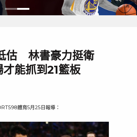
低估 林書豪力挺衛
場才能抓到21籃板
RT598體育5月25日報導：