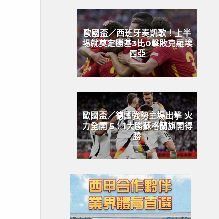
歐國盃／西班牙奏凱歌！上半
場就奠定勝基3比0擊敗克羅埃
西亞
歐國盃／德國強勢主場出擊 火
力全開 5：1大勝蘇格蘭旗開得
勝