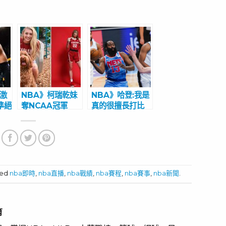
底激
NBA》柯瑞乾妹
NBA》哈登:我是
準絕
奪NCAA冠軍
真的很擅長打比
叫球
比咖哩還高！ 擁
賽! 過去一個月
有超吸睛外型與逆
不打球非常沮喪
天長腿
ged
nba即時
,
nba直播
,
nba戰績
,
nba賽程
,
nba賽事
,
nba新聞
.
育