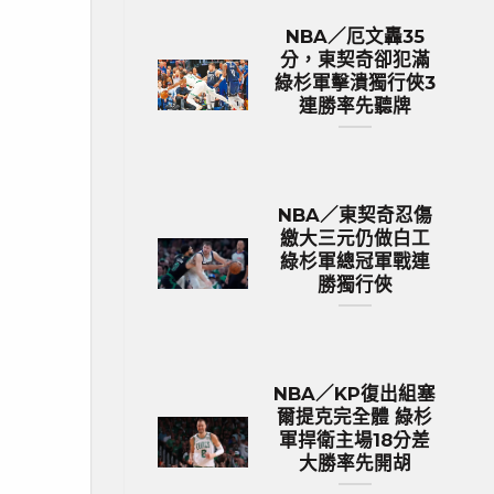
NBA／厄文轟35
分，東契奇卻犯滿
綠杉軍擊潰獨行俠3
連勝率先聽牌
NBA／東契奇忍傷
繳大三元仍做白工
綠杉軍總冠軍戰連
勝獨行俠
NBA／KP復出組塞
爾提克完全體 綠杉
軍捍衛主場18分差
大勝率先開胡