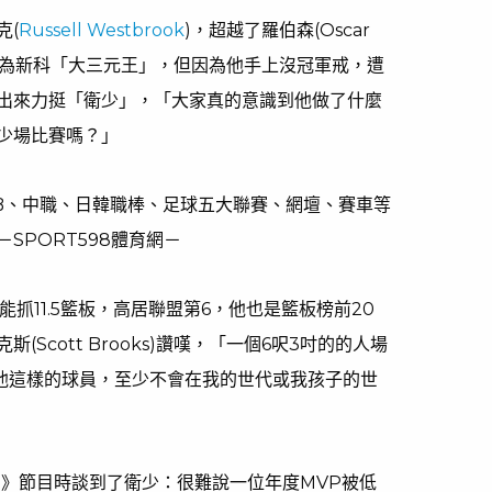
克(
Russell Westbrook
)，超越了羅伯森(Oscar
紀錄，成為新科「大三元王」，但因為他手上沒冠軍戒，遭
出來力挺「衛少」，「大家真的意識到他做了什麼
多少場比賽嗎？」
LB、中職、日韓職棒、足球五大聯賽、網壇、賽車等
SPORT598體育網－
抓11.5籃板，高居聯盟第6，他也是籃板榜前20
Scott Brooks)讚嘆，「一個6呎3吋的的人場
像他這樣的球員，至少不會在我的世代或我孩子的世
moke》節目時談到了衛少：很難說一位年度MVP被低