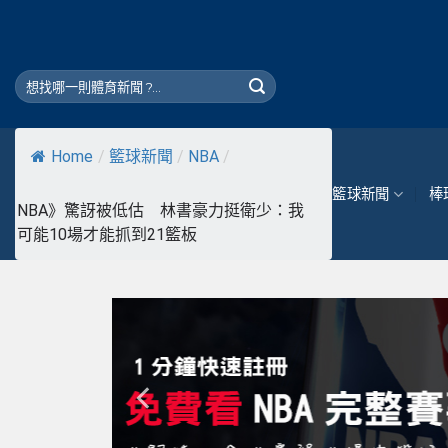
Skip
to
content
Home
/
籃球新聞
/
NBA
/
籃球新聞
棒
NBA》驚訝被低估 林書豪力挺衛少：我
可能10場才能抓到21籃板