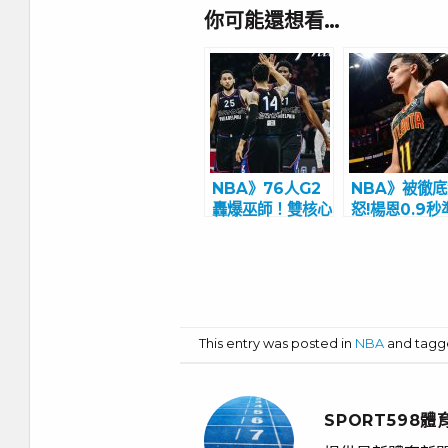
你可能還想看…
NBA》76人G2
NBA》被徹
轟爆巫師！雙核心
怒!楊恩0.9秒
聯手轟44分 恩
殺尼克 霸氣
比德抖動下半身慶
迷安靜
祝
This entry was posted in
NBA
and tag
SPORT598體