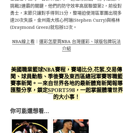
挑戰2連霸的關鍵，他們的防守效率高居聯盟第2，前役對
勇士，末節只讓對手得到21分，整場迫使灣區軍團出現多
達20次失誤，金州兩大核心柯瑞(Stephen Curry)與格林
(Draymond Green)就包辦12次。
NBA線上看
︱
運彩怎麼買NBA 台灣運彩、球版包牌玩法
介紹
美國職業籃球NBA賽程，賽場比分,花絮,交易傳
聞、球員動態、季後賽及東西區總冠軍賽等職籃
賽事新聞。－來自世界各地的最新體育新聞報導
匯整分享，鎖定
SPORT598
，一起掌握體壇世界
的大小事！
你可能還想看…