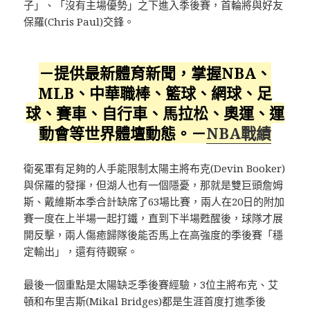
子」、「沒有主場優勢」之下進入季後賽，首輪將與好友
保羅(Chris Paul)交鋒。
－提供最新體育新聞，掌握NBA、
MLB、中華職棒、籃球、網球、足
球、賽車、自行車、馬拉松、奧運、運
動會等世界體壇動態。－
NBA戰績
衛冕軍有足夠的人手能限制太陽主將布克(Devin Booker)
與保羅的發揮，但湖人也有一個隱憂，那就是雙巨頭詹姆
斯、戴維斯本季合計缺席了63場比賽，兩人在20日的附加
賽一度在上半場一起打鐵，直到下半場甦醒後，球隊才展
開反擊，兩人傷癒歸隊後能否馬上在高強度的季後賽「穩
定輸出」，還有待觀察。
最後一個重點是太陽缺乏季後賽經驗，3位主將布克、艾
頓和布里吉斯(Mikal Bridges)都是生涯首度打進季後