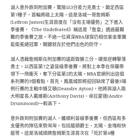
湖人意外跌到附加賽，驚險以3分差力克勇士，鎖定西區
第7種子，首輪將碰上太陽，這是洛城一哥詹姆斯
(LeBron James)生涯首度在「沒有主場優勢」之下進入
季後賽，《The Undefeated》稱這是「詹皇」遇過最艱
難的季後賽之旅。不過一位資深NBA球探仍相信紫金軍團
能衛冕總冠軍，關鍵就在於他們出色的防守。
湖人憑藉詹姆斯在附加賽的遠距致勝三分，硬是逆轉擊落
勇士，以西區第7之姿晉級季後賽，將對上本季在保羅帶
領下一飛衝天，奪下分區第2的太陽。NBA官網列出這個
系列賽的3個看點，首先，鳳凰城即將迎回缺席了最後3場
例行賽的主戰中鋒艾頓(Deandre Ayton)，他將與湖人兩
大明星長人戴維斯(Anthony Davis)、卓拉蒙德(Andre
Drummond)一較高下。
意外跌到附加賽的湖人，雖順利晉級季後賽，但西區有多
支優秀的隊伍來勢洶洶，包括龍頭爵士、太陽、金塊和快
艇等。這是洛城頭牌詹姆斯生涯首次在「低於第4種