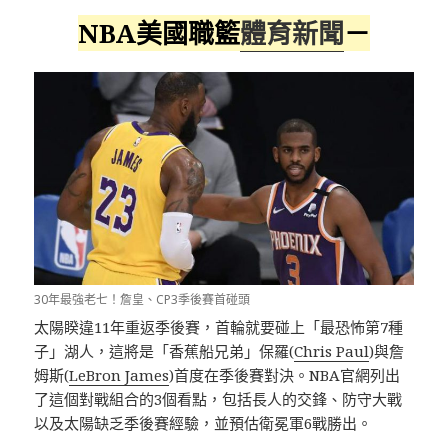
NBA美國職籃
體育新聞
－
30年最強老七！詹皇、CP3季後賽首碰頭
太陽睽違11年重返季後賽，首輪就要碰上「最恐怖第7種
子」湖人，這將是「香蕉船兄弟」保羅(
Chris Paul
)與詹
姆斯(
LeBron James
)首度在季後賽對決。NBA官網列出
了這個對戰組合的3個看點，包括長人的交鋒、防守大戰
以及太陽缺乏季後賽經驗，並預估衛冕軍6戰勝出。