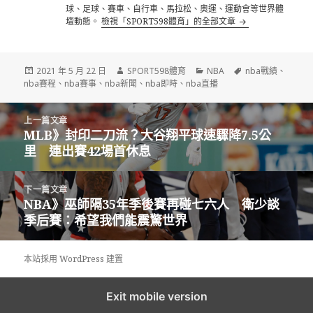
球、足球、賽車、自行車、馬拉松、奧運、運動會等世界體
壇動態。
檢視「SPORT598體育」的全部文章
發
作
分
標
2021 年 5 月 22 日
SPORT598體育
NBA
nba戰績
、
佈
者
類
籤
nba賽程
、
nba賽事
、
nba新聞
、
nba即時
、
nba直播
日
期:
文
上一篇文章
章
MLB》封印二刀流？大谷翔平球速驟降7.5公
上
導
里 連出賽42場首休息
一
覽
篇
文
下一篇文章
章:
NBA》巫師隔35年季後賽再碰七六人 衛少談
下
季后賽：希望我們能震驚世界
一
篇
文
本站採用 WordPress 建置
章:
Exit mobile version