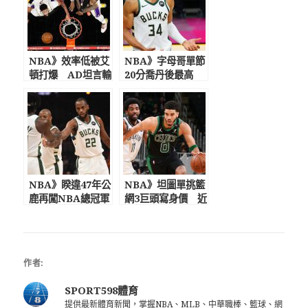
NBA》效率低被艾
NBA》字母哥單節
頓打爆 AD坦言輸
20分喬丹後最高
球怪他：我這樣打
受太陽迷怒吼計時
我們1場都贏不了
影響罰出麵包球
NBA》睽違47年公
NBA》坦圖單挑籃
鹿再闖NBA總冠軍
網3巨頭寫身價 近
賽 對決太陽 布登
三戰轟122分綠衫
+字母終證明自己?
軍少主飆分秀亮眼
作者:
SPORT598體育
提供最新體育新聞，掌握NBA、MLB、中華職棒、籃球、網