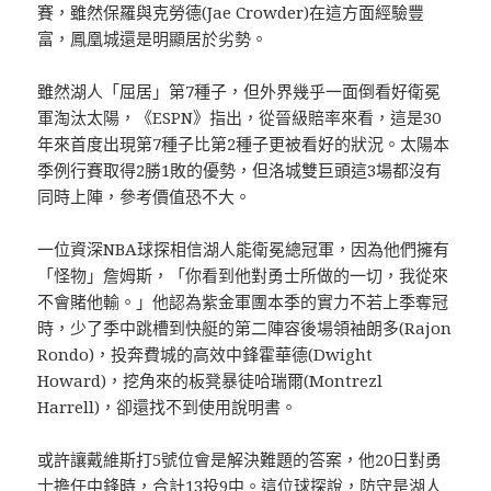
賽，雖然保羅與克勞德(Jae Crowder)在這方面經驗豐
富，鳳凰城還是明顯居於劣勢。
雖然湖人「屈居」第7種子，但外界幾乎一面倒看好衛冕
軍淘汰太陽，《ESPN》指出，從晉級賠率來看，這是30
年來首度出現第7種子比第2種子更被看好的狀況。太陽本
季例行賽取得2勝1敗的優勢，但洛城雙巨頭這3場都沒有
同時上陣，參考價值恐不大。
一位資深NBA球探相信湖人能衛冕總冠軍，因為他們擁有
「怪物」詹姆斯，「你看到他對勇士所做的一切，我從來
不會賭他輸。」他認為紫金軍團本季的實力不若上季奪冠
時，少了季中跳槽到快艇的第二陣容後場領袖朗多(Rajon
Rondo)，投奔費城的高效中鋒霍華德(Dwight
Howard)，挖角來的板凳暴徒哈瑞爾(Montrezl
Harrell)，卻還找不到使用說明書。
或許讓戴維斯打5號位會是解決難題的答案，他20日對勇
士擔任中鋒時，合計13投9中。這位球探說，防守是湖人