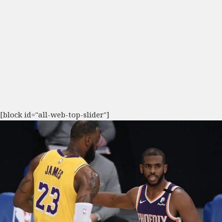
[block id="all-web-top-slider"]