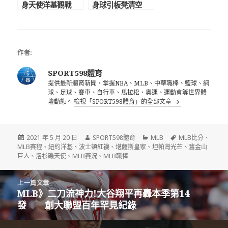
身天使洋基觀戰
身球引板凳清空
前洋基牛棚36歲強
第6局真砸到時崩潰
投加盟光芒
跪地
作者:
SPORT598體育
提供最新體育新聞，掌握NBA、MLB、中華職棒、籃球、網
球、足球、賽車、自行車、馬拉松、奧運、運動會等世界體
壇動態。
檢視「SPORT598體育」的全部文章
發
作
分
標
2021 年 5 月 20 日
SPORT598體育
MLB
MLB比分
、
佈
者
類
籤
MLB賽程
、
紐約洋基
、
波士頓紅襪
、
堪薩斯皇家
、
坦帕灣光芒
、
舊金山
日
巨人
、
洛杉磯天使
、
MLB賽況
、
MLB職棒
期:
文
上一篇文章
章
MLB》二刀流神力!大谷翔平再轟本季第14
上
導
發 創大聯盟百年罕見紀錄
一
覽
篇