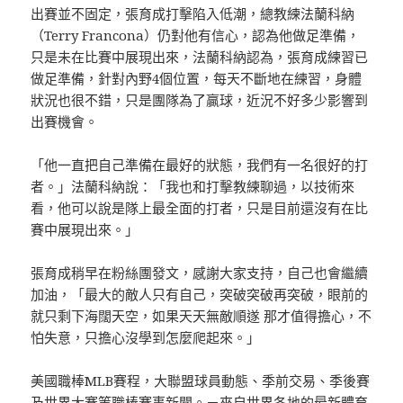
出賽並不固定，張育成打擊陷入低潮，總教練法蘭科納
（Terry Francona）仍對他有信心，認為他做足準備，
只是未在比賽中展現出來，法蘭科納認為，張育成練習已
做足準備，針對內野4個位置，每天不斷地在練習，身體
狀況也很不錯，只是團隊為了贏球，近況不好多少影響到
出賽機會。
「他一直把自己準備在最好的狀態，我們有一名很好的打
者。」法蘭科納說：「我也和打擊教練聊過，以技術來
看，他可以說是隊上最全面的打者，只是目前還沒有在比
賽中展現出來。」
張育成稍早在粉絲團發文，感謝大家支持，自己也會繼續
加油，「最大的敵人只有自己，突破突破再突破，眼前的
就只剩下海闊天空，如果天天無敵順遂 那才值得擔心，不
怕失意，只擔心沒學到怎麼爬起來。」
美國職棒MLB賽程，大聯盟球員動態、季前交易、季後賽
及世界大賽等職棒賽事新聞。－來自世界各地的最新體育