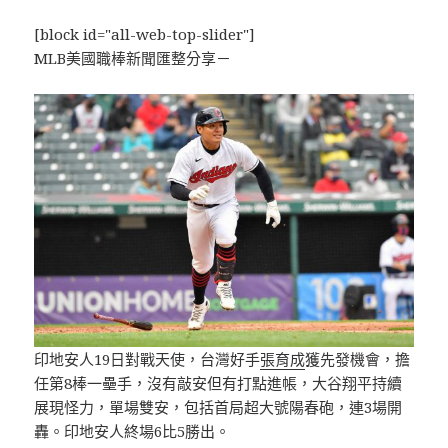
[block id="all-web-top-slider"]
MLB美國職棒新聞匯整分享－
印地安人19日對戰天使，台灣好手
張育成
獲先發機會，擔
任第8棒一壘手，沒有敲安但有打點進帳，大谷翔平持續
展現怪力，單場雙安，包括首局超大號陽春砲，連3場開
轟。印地安人終場6比5勝出。