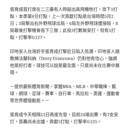
張育成首打席在二三壘有人時敲出高飛犧牲打，攻下1打
點，本季第6分打點，上一次貢獻打點是台灣時間5月2
日；3局擊出右外野飛球出局，6局左外野飛球遭接殺，8
局最後打擊機會吞下三振；此役3打數無安打，但有1打
點，打擊率0.127。
印地安人台灣好手張育成打擊近日陷入低潮，印地安人總
教練法蘭科納（Terry Francona）仍對他有信心，強調
他是好打者，球技可以說是最全面，只是尚未在比賽中展
現。
－提供最新體育新聞，掌握NBA、MLB、中華職棒、籃
球、網球、足球、賽車、自行車、馬拉松、奧運、運動會
等世界體壇動態。－
張育成今天相隔12日再度先發，目前24場出賽，有7支安
打，首轟尚未出爐，貢獻5打點，打擊率0.135。