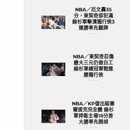
NBA／厄文轟35
分，東契奇卻犯滿
綠杉軍擊潰獨行俠3
連勝率先聽牌
NBA／東契奇忍傷
繳大三元仍做白工
綠杉軍總冠軍戰連
勝獨行俠
NBA／KP復出組塞
爾提克完全體 綠杉
軍捍衛主場18分差
大勝率先開胡