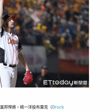
0完封富邦悍將，統一洋投布雷克（
Brock