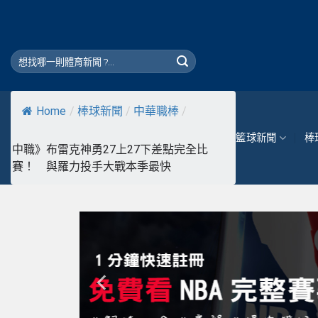
Skip
to
content
Home
/
棒球新聞
/
中華職棒
/
籃球新聞
棒
中職》布雷克神勇27上27下差點完全比
賽！ 與羅力投手大戰本季最快