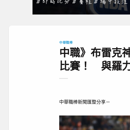
中華職棒
中職》布雷克神
比賽！ 與羅
中華職棒新聞匯整分享－