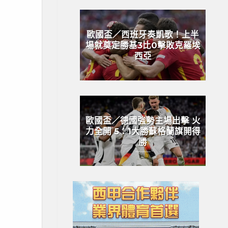
歐國盃／西班牙奏凱歌！上半
場就奠定勝基3比0擊敗克羅埃
西亞
歐國盃／德國強勢主場出擊 火
力全開 5：1大勝蘇格蘭旗開得
勝