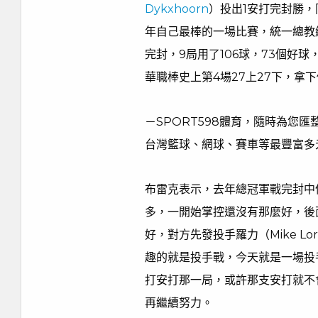
Dykxhoorn
）投出1安打完封勝，
年自己最棒的一場比賽，統一總教
完封，9局用了106球，73個好球
華職棒史上第4場27上27下，拿
－SPORT598體育，隨時為您
台灣籃球、網球、賽車等最豐富多
布雷克表示，去年總冠軍戰完封中
多，一開始掌控還沒有那麼好，後
好，對方先發投手羅力（Mike L
趣的就是投手戰，今天就是一場投
打安打那一局，或許那支安打就不
再繼續努力。