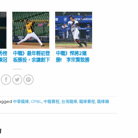
秀榜
中職》最年輕初登
中職》悍將2連
陳冠
板勝投，余謙創下
勝! 李宗賢致勝
已有
新紀錄替自己賺先
安，曾峻岳滿壘
發機會 助總給
2K化解猿反撲
80分好評
tagged
中華職棒
,
CPBL
,
中職賽程
,
台灣職棒
,
職棒賽程
,
職棒轉
育