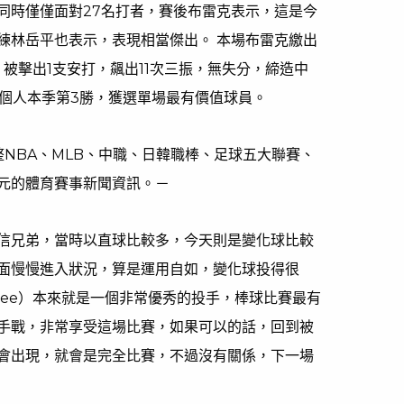
同時僅僅面對27名打者，賽後布雷克表示，這是今
練林岳平也表示，表現相當傑出。 本場布雷克繳出
，被擊出1支安打，飆出11次三振，無失分，締造中
下個人本季第3勝，獲選單場最有價值球員。
匯整NBA、MLB、中職、日韓職棒、足球五大聯賽、
元的體育賽事新聞資訊。－
信兄弟，當時以直球比較多，今天則是變化球比較
面慢慢進入狀況，算是運用自如，變化球投得很
oree）本來就是一個非常優秀的投手，棒球比賽最有
手戰，非常享受這場比賽，如果可以的話，回到被
會出現，就會是完全比賽，不過沒有關係，下一場