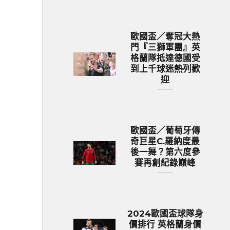
歐國盃／奪冠大熱
門『三獅軍團』英
格蘭隊抵達德國受
到上千球迷熱列歡
迎
歐國盃／葡萄牙傳
奇巨星C.羅納度最
後一舞？第六度參
賽再創紀錄巔峰
2024歐國盃球隊身
價排行 英格蘭身價