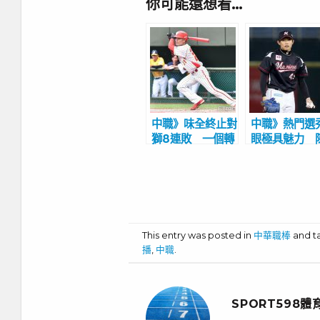
你可能還想看…
中職》味全終止對
中職》熱門選
獅8連敗 一個轉
眼極具魅力 
機，李凱威單場敲
宇與樂天桃猿
4安全隊歡呼
選秀首輪默契
This entry was posted in
中華職棒
and 
播
,
中職
.
SPORT598體