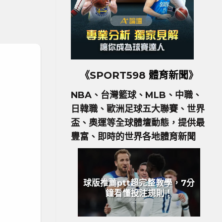
《SPORT598
體育新聞
》
NBA、台灣籃球、MLB、中職、
日韓職、歐洲足球五大聯賽、世界
盃、奧運等全球體壇動態，提供最
豐富、即時的世界各地體育新聞
球版推薦ptt超完整教學，7分
鐘看懂投注規則！