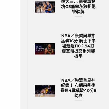
準大三元 衛冕軍金
塊G3痛宰灰狼拒絕
被聽牌
NBA／米契爾單節
猛轟16分 騎士下半
場甦醒118：94打
爆塞爾提克系列賽
扳平
NBA／聯盟首見神
紀錄！ 布朗森季後
賽連4戰飆破40分5
助攻