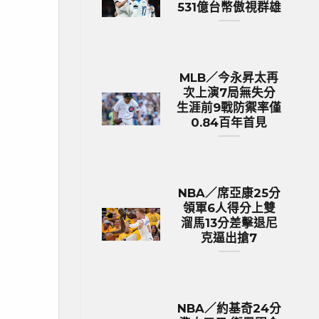
531億台幣傲視群雄
MLB／今永昇太再
次上演7局無失分
生涯前9戰防禦率僅
0.84百年首見
NBA／席亞康25分
領軍6人得分上雙
溜馬13分差擊退尼
克逼出搶7
NBA／約基奇24分