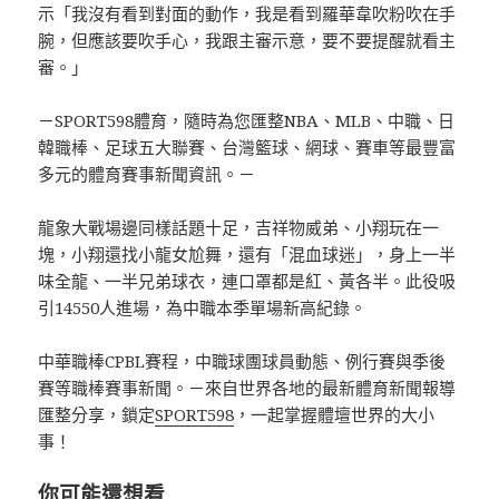
示「我沒有看到對面的動作，我是看到羅華韋吹粉吹在手
腕，但應該要吹手心，我跟主審示意，要不要提醒就看主
審。」
－SPORT598體育，隨時為您匯整NBA、MLB、中職、日
韓職棒、足球五大聯賽、台灣籃球、網球、賽車等最豐富
多元的體育賽事新聞資訊。－
龍象大戰場邊同樣話題十足，吉祥物威弟、小翔玩在一
塊，小翔還找小龍女尬舞，還有「混血球迷」，身上一半
味全龍、一半兄弟球衣，連口罩都是紅、黃各半。此役吸
引14550人進場，為中職本季單場新高紀錄。
中華職棒CPBL賽程，中職球團球員動態、例行賽與季後
賽等職棒賽事新聞。－來自世界各地的最新體育新聞報導
匯整分享，鎖定
SPORT598
，一起掌握體壇世界的大小
事！
你可能還想看…