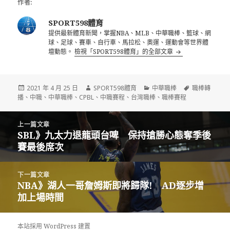
作者:
SPORT598體育
提供最新體育新聞，掌握NBA、MLB、中華職棒、籃球、網
球、足球、賽車、自行車、馬拉松、奧運、運動會等世界體
壇動態。
檢視「SPORT598體育」的全部文章
發
作
分
標
2021 年 4 月 25 日
SPORT598體育
中華職棒
職棒轉
佈
者
類
籤
播
、
中職
、
中華職棒
、
CPBL
、
中職賽程
、
台灣職棒
、
職棒賽程
日
期:
文
上一篇文章
章
SBL》九太力退龍頭台啤 保持搶勝心態奪季後
上
導
賽最後席次
一
覽
篇
文
下一篇文章
章:
NBA》湖人一哥詹姆斯即將歸隊! AD逐步增
下
加上場時間
一
篇
文
本站採用 WordPress 建置