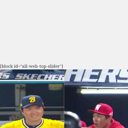
[block id="all-web-top-slider"]