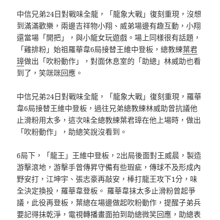
中信兄弟24日對戰味全龍，「龍象大戰」復刻重現，沒想
到滿滿歡樂，兩邊吉祥物小翔、威弟場邊有趣互動，小翔
還當場「開把」，與小龍女玩遊戲。場上同樣很有話題，
「雞排粉」始祖羅華韋6局接替王維中登板，總教練
葉君
璋
做出「吹粉動作」，對面休息室的「助總」林威助也看
到了，笑咪咪回應。
中信兄弟24日對戰味全龍，「龍象大戰」復刻重現，羅華
韋6局接替王維中登板，過往兄弟總教練林威助曾抗議他
止滑粉用太多，這次味全總教練葉君璋在他上場時，做出
「吹粉動作」，助總笑說沒看到。
6局下，「龍王」王維中登板，2出局後面對王威晨，製造
游擊滾地，游擊手曾傳昇守備有些瑕疵，傳球不及形成內
野安打，江坤宇、張志豪再敲安，棒打龍王攻下1分，味
全決定換投，羅華韋登板。 羅華韋抹太多止滑粉曾起爭
議，此役再登板，葉總在場邊做起吹粉動作，提醒子弟兵
要記得抹乾淨，電視轉播畫面拍到助總微笑回應，助總表