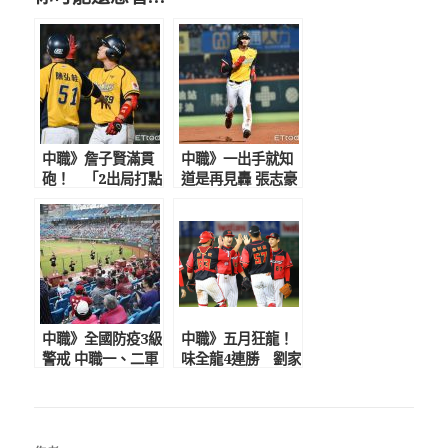
中職》詹子賢滿貫
中職》一出手就知
砲！ 「2出局打點
道是再見轟 張志豪
王」春訓勤練短打
10局再見2分砲棒
就怕被換
打陳韻文！助兄弟
勝統一獅
中職》全國防疫3級
中職》五月狂龍！
警戒 中職一、二軍
味全龍4連勝 劉家
比賽延期 復賽日
愷棄打從投從爸爸
期難料聯盟會預先
球隊拿生涯首勝
告知