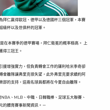
為拜仁贏得歐冠、德甲以及德國杯三個冠軍，本賽
超級杯以及世俱杯的冠軍。
但是在本賽季的德甲賽場，拜仁衛冕的概率極高。 上
獲得三冠王。
引援增強實力，但負責轉會工作的薩利哈米季奇卻
轉會離隊讓弗里克很失望，此外弗里克要求續約阿
樂部的支持，這兩名球員都將在今夏自由離隊。
匯整NBA、MLB、中職、日韓職棒、足球五大聯賽、
元的體育賽事新聞資訊。－