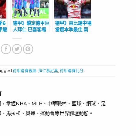
季6
德甲》鎖定德甲巨
德甲》萊比錫中場
甲龍
人拜仁 巴塞客場
當選本季最佳 兩
獲勝難度大
大射手告別禮
tagged
德甲聯賽戰績
,
拜仁慕尼黑
,
德甲聯賽比分
.
育
，掌握NBA、MLB、中華職棒、籃球、網球、足
車、馬拉松、奧運、運動會等世界體壇動態。