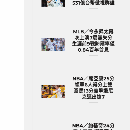
531億台幣傲視群雄
MLB／今永昇太再
次上演7局無失分
生涯前9戰防禦率僅
0.84百年首見
NBA／席亞康25分
領軍6人得分上雙
溜馬13分差擊退尼
克逼出搶7
NBA／約基奇24分