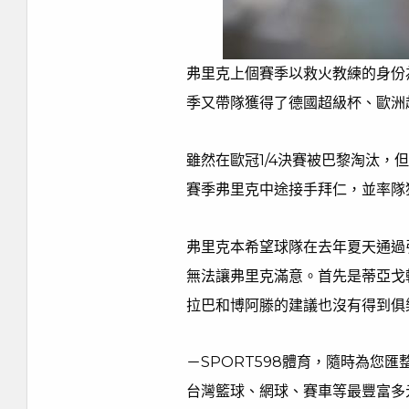
弗里克上個賽季以救火教練的身份
季又帶隊獲得了德國超級杯、歐洲
雖然在歐冠1/4決賽被巴黎淘汰，
賽季弗里克中途接手拜仁，並率隊
弗里克本希望球隊在去年夏天通過
無法讓弗里克滿意。首先是蒂亞戈
拉巴和博阿滕的建議也沒有得到俱
－SPORT598體育，隨時為您
台灣籃球、網球、賽車等最豐富多