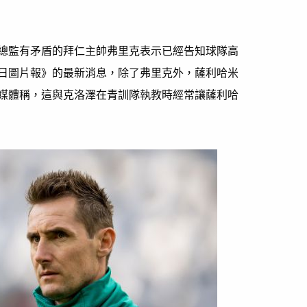
總監有矛盾的拜仁主帥弗里克表示已經告知球隊高
日圖片報》的最新消息，除了弗里克外，薩利哈米
媒體稱，這與克洛澤在青訓隊執教時經常讓薩利哈