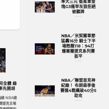
準大三元 衛冕軍金
塊G3痛宰灰狼拒絕
被聽牌
NBA／米契爾單節
猛轟16分 騎士下半
場甦醒118：94打
爆塞爾提克系列賽
扳平
歐洲國家盃 足球新聞
NBA／聯盟首見神
2024歐國盃球隊身價排行 英格蘭身
MLB／今
紀錄！ 布朗森季後
價531億台幣傲視群雄
生涯前9戰
賽連4戰飆破40分5
助攻
足球聯賽體育新聞、足球戰績 在今年德國舉
MLB美國職棒
行的歐洲國家盃中，英格蘭以12.9億英鎊
加哥隊小熊
（約531億新台幣）的總身價傲視群雄，成為
Imanaga