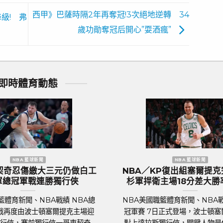
西甲》巴薩時隔2年再奪冠!3次絕地逆轉 34
級! 弗
歲功勛奪冠后開心”耍酒瘋”
即時體育動態
聞
歐洲國家盃 足球新聞
三獅軍團』英
歐國盃／葡萄牙傳奇巨星C.羅納度最
千球迷熱列歡
後一舞？第六度參賽再創紀錄巔峰
足球聯賽體育新聞、足球戰績 2024年歐洲
績 萬眾矚目的
國家盃即將於6月14日晚上在德國揭幕，39
Euro 2024）
歲的葡萄牙球星C.羅納度（Cristiano