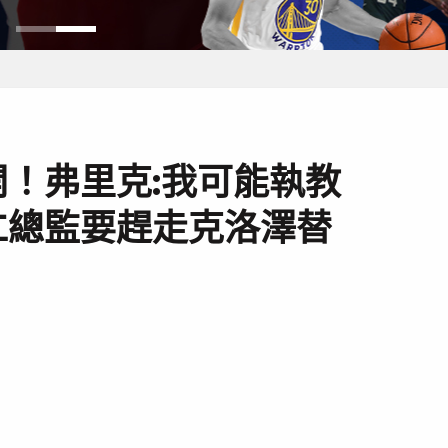
！弗里克:我可能執教
仁總監要趕走克洛澤替