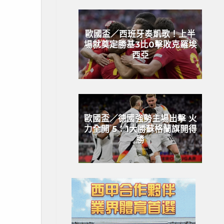
歐國盃／西班牙奏凱歌！上半
場就奠定勝基3比0擊敗克羅埃
西亞
歐國盃／德國強勢主場出擊 火
力全開 5：1大勝蘇格蘭旗開得
勝