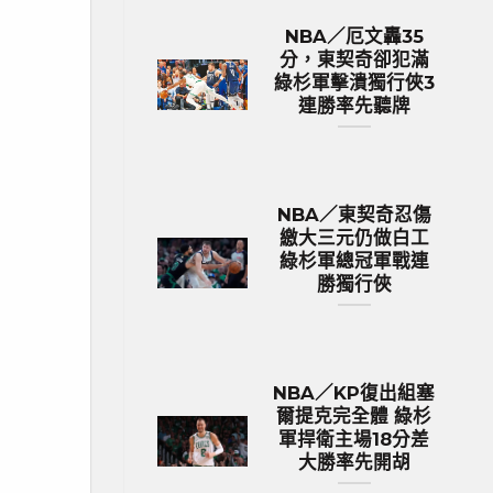
NBA／厄文轟35
分，東契奇卻犯滿
綠杉軍擊潰獨行俠3
連勝率先聽牌
NBA／東契奇忍傷
繳大三元仍做白工
綠杉軍總冠軍戰連
勝獨行俠
NBA／KP復出組塞
爾提克完全體 綠杉
軍捍衛主場18分差
大勝率先開胡