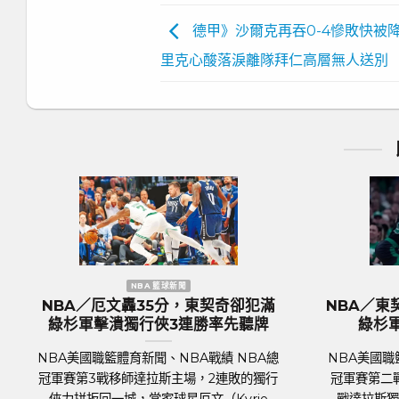
德甲》沙爾克再吞0-4慘敗快被降
里克心酸落淚離隊拜仁高層無人送別
NBA 籃球新聞
歐洲國家盃 足球新
／KP復出組塞爾提克完全體 綠
歐國盃／奪冠大熱門『
捍衛主場18分差大勝率先開胡
格蘭隊抵達德國受到上
迎
國職籃體育新聞、NBA戰績 NBA總
足球聯賽體育新聞、足球戰
 7日正式登場，波士頓塞爾提克主場
2024年歐洲國家盃（UEFA 
拉斯獨行俠，關鍵人物是傷癒歸隊的