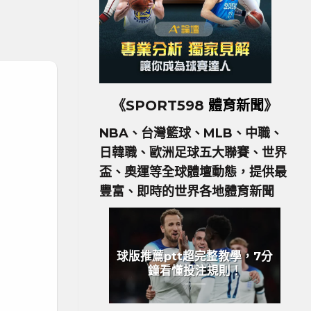
《SPORT598
體育新聞
》
NBA、台灣籃球、MLB、中職、
日韓職、歐洲足球五大聯賽、世界
盃、奧運等全球體壇動態，提供最
豐富、即時的世界各地體育新聞
球版推薦ptt超完整教學，7分
鐘看懂投注規則！