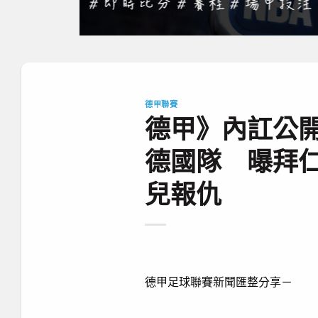
德甲聯賽
德甲》內訌公開
德國隊 曝拜
兒報仇
德甲足球聯賽新聞匯整分享－