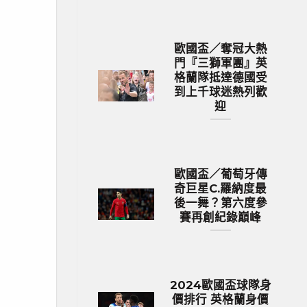
歐國盃／奪冠大熱
門『三獅軍團』英
格蘭隊抵達德國受
到上千球迷熱列歡
迎
歐國盃／葡萄牙傳
奇巨星C.羅納度最
後一舞？第六度參
賽再創紀錄巔峰
2024歐國盃球隊身
價排行 英格蘭身價