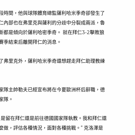
段時間，他與球隊體育總監薩利哈米季奇卻發生了
仁內部也在弗里克與薩利的分歧中分裂成兩派，魯
都是傾向於薩利哈密季奇。 就在拜仁3-2擊敗狼
賽季結束后離開拜仁的消息。
了弗里克外，薩利哈米季奇還想趕走拜仁助理教練
家隊主帥勒夫已經宣布將在今夏歐洲杯后辭職，德
家隊。
，是留在拜仁還是前往德國國家隊執教。我和拜仁還
麼做，評估各種情況，面對各種挑戰。” 克洛澤是