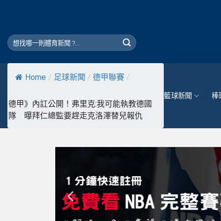
Skip
to
content
Home
/
足球新聞
/
德甲聯賽
/
籃球新聞
棒
德甲》內訌公開！弗里克:我可能執教德國
隊 曝拜仁總監要趕走克洛澤替兒報仇