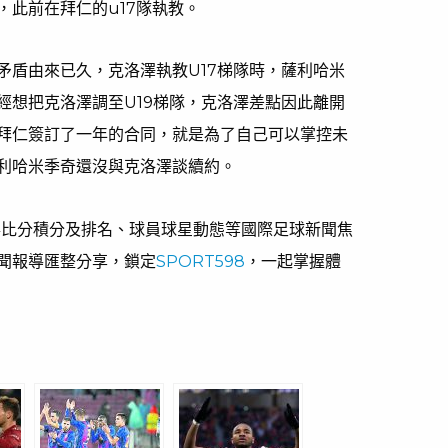
，此前在拜仁的u17隊執教。
矛盾由來已久，克洛澤執教U17梯隊時，薩利哈米
經想把克洛澤調至U19梯隊，克洛澤差點因此離開
拜仁簽訂了一年的合同，就是為了自己可以掌控未
利哈米季奇還沒與克洛澤談續約。
賽事比分積分及排名、球員球星動態等國際足球新聞焦
聞報導匯整分享，鎖定
SPORT598
，一起掌握體