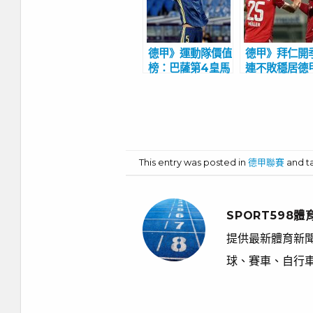
德甲》運動隊價值
德甲》拜仁開
榜：巴薩第4皇馬
連不敗穩居德
緊追 日本女足熊
頭
谷紗希隊長加盟拜
仁
This entry was posted in
德甲聯賽
and 
SPORT598體
提供最新體育新聞
球、賽車、自行