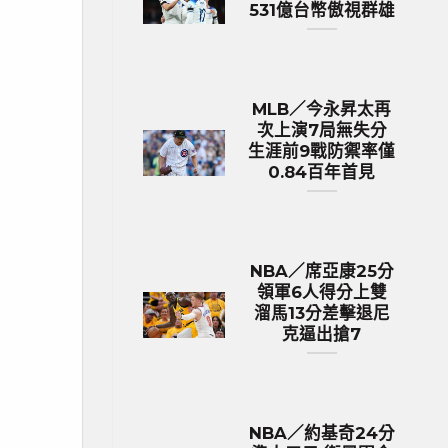
531億台幣傲視群雄
MLB／今永昇太再
次上演7局無失分
生涯前9戰防禦率僅
0.84百年首見
NBA／席亞康25分
領軍6人得分上雙
溜馬13分差擊退尼
克逼出搶7
NBA／約基奇24分