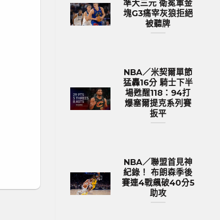
準大三元 衛冕軍金
塊G3痛宰灰狼拒絕
被聽牌
NBA／米契爾單節
猛轟16分 騎士下半
場甦醒118：94打
爆塞爾提克系列賽
扳平
NBA／聯盟首見神
紀錄！ 布朗森季後
賽連4戰飆破40分5
助攻