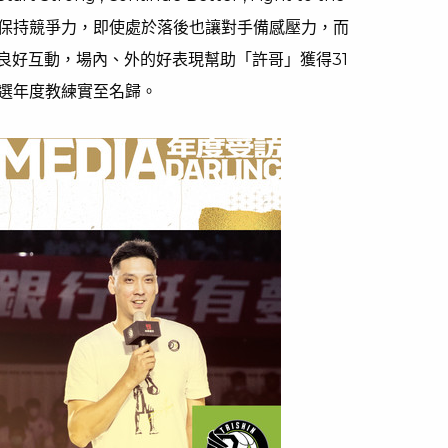
遠保持競爭力，即使處於落後也讓對手備感壓力，而
良好互動，場內、外的好表現幫助「許哥」獲得31
獲選年度教練實至名歸。