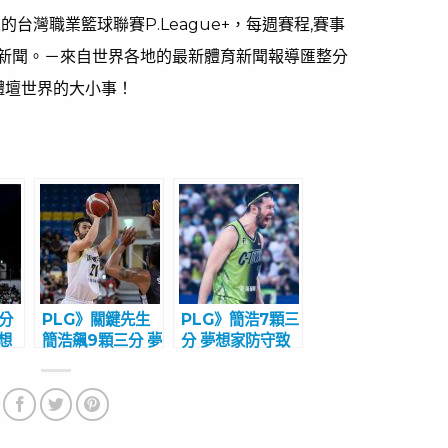
台灣職業籃球聯賽P.League+，每週賽程,賽事
新聞。－來自世界各地的最新體育新聞報導匯整分
體壇世界的大小事！
三分
PLG》關鍵先生
PLG》簡浩7顆三
想
簡浩飆9顆三分 夢
分 夢想家防守致
想家逆轉勇士
勝扳回一城