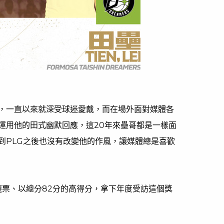
，一直以來就深受球迷愛戴，而在場外面對媒體各
運用他的田式幽默回應，這20年來壘哥都是一樣面
到PLG之後也沒有改變他的作風，讓媒體總是喜歡
選票、以總分82分的高得分，拿下年度受訪這個獎