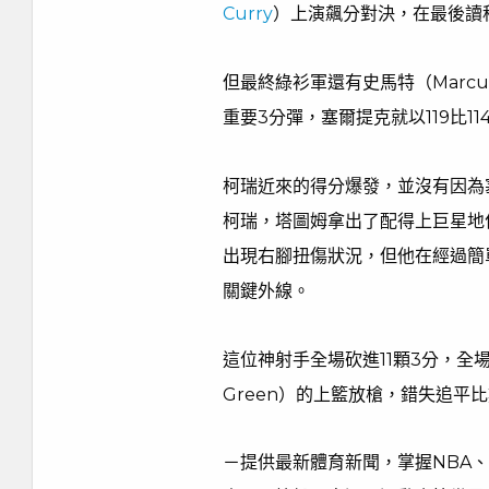
Curry
）上演飆分對決，在最後讀
但最終綠衫軍還有史馬特（Marcus 
重要3分彈，塞爾提克就以119比1
柯瑞近來的得分爆發，並沒有因為
柯瑞，塔圖姆拿出了配得上巨星地
出現右腳扭傷狀況，但他在經過簡
關鍵外線。
這位神射手全場砍進11顆3分，全場
Green）的上籃放槍，錯失追平
－提供最新體育新聞，掌握NBA