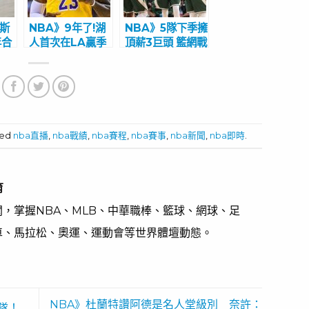
普斯
NBA》9年了!湖
NBA》5隊下季擁
年合
人首次在LA贏季
頂薪3巨頭 籃網戰
2原
後賽 賽後全場球
力最強 字母哥談
出走
迷高呼Kobe
湖人：有我們在就
不會贏
ged
nba直播
,
nba戰績
,
nba賽程
,
nba賽事
,
nba新聞
,
nba即時
.
育
，掌握NBA、MLB、中華職棒、籃球、網球、足
車、馬拉松、奧運、運動會等世界體壇動態。
NBA》杜蘭特讚阿德是名人堂級別 奈許：
士隊！