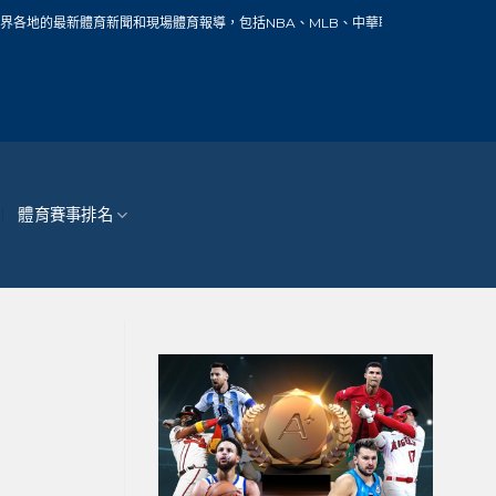
新聞和現場體育報導，包括NBA、MLB、中華職棒、籃球、網球、足球、賽車、自行
體育賽事排名