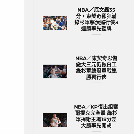
NBA／厄文轟35
分，東契奇卻犯滿
綠杉軍擊潰獨行俠3
連勝率先聽牌
NBA／東契奇忍傷
繳大三元仍做白工
綠杉軍總冠軍戰連
勝獨行俠
NBA／KP復出組塞
爾提克完全體 綠杉
軍捍衛主場18分差
大勝率先開胡