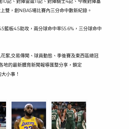
10記、對陣雷霆11記、對陣騎士4記、今晚對陣塞
數上雙，創NBA5場比賽內三分命中數新紀錄。
.5籃板4.5助攻，兩分球命中率55.6%，三分球命中
-II
,花絮,交易傳聞、球員動態、季後賽及東西區總冠
各地的最新體育新聞報導匯整分享，鎖定
的大小事！