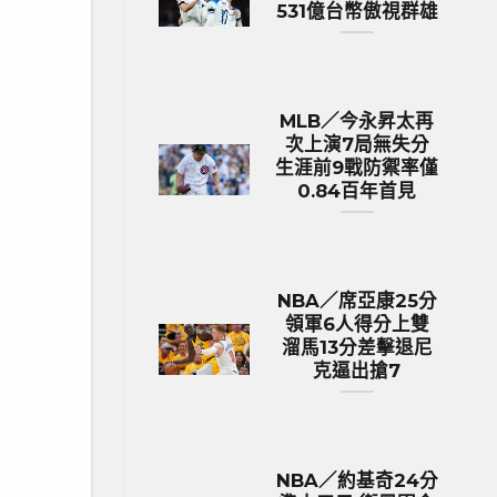
531億台幣傲視群雄
MLB／今永昇太再
次上演7局無失分
生涯前9戰防禦率僅
0.84百年首見
NBA／席亞康25分
領軍6人得分上雙
溜馬13分差擊退尼
克逼出搶7
NBA／約基奇24分