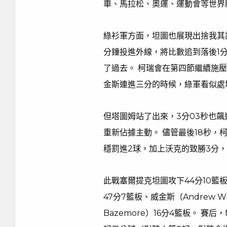
車、馬拉松、奧運、運動會等世界
綠衫軍方面，坦圖也展現出捨我其
分鐘投進外線，將比數追到落後1
了過去。 柯瑞會在第四節繼續施
金斯連進三分的時候，綠軍看似處
但塔圖姆站了出來，3分03秒也
重新佔據主動。 儘管最後18秒，
穩罰進2球，加上沃克的致勝3分
此戰塞爾提克坦圖攻下44分10籃板
47分7籃板、威金斯（Andrew W
Bazemore）16分4籃板。 賽