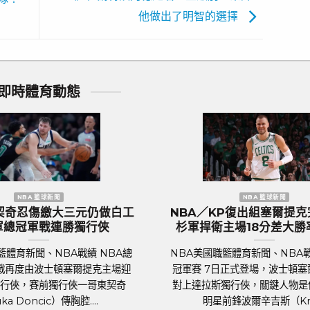
他做出了明智的選擇
即時體育動態
歐洲國家盃 足球新聞
體 綠
歐國盃／奪冠大熱門『三獅軍團』英
歐國
開胡
格蘭隊抵達德國受到上千球迷熱列歡
後
迎
BA總
足球
足球聯賽體育新聞、足球戰績 萬眾矚目的
克主場
國家
2024年歐洲國家盃（UEFA Euro 2024）
歸隊的
歲
將於6月14日於德國正式開踢。各國好手摩拳