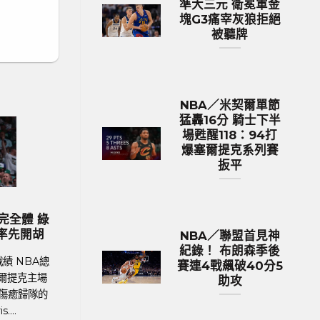
準大三元 衛冕軍金
塊G3痛宰灰狼拒絕
被聽牌
NBA／米契爾單節
猛轟16分 騎士下半
場甦醒118：94打
爆塞爾提克系列賽
扳平
歐洲國家盃 足球新聞
歐洲國家盃 足
盃／葡萄牙傳奇巨星C.羅納度最
2024歐國盃球隊身
一舞？第六度參賽再創紀錄巔峰
價531億台
NBA／聯盟首見神
紀錄！ 布朗森季後
聯賽體育新聞、足球戰績 2024年歐洲
足球聯賽體育新聞、足球
賽連4戰飆破40分5
盃即將於6月14日晚上在德國揭幕，39
行的歐洲國家盃中，英格
助攻
的葡萄牙球星C.羅納度（Cristiano
（約531億新台幣）的總
Ronaldo）將再....
身價最高的球隊。根據