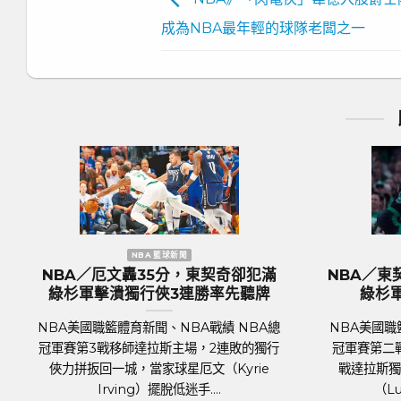
成為NBA最年輕的球隊老闆之一
BA 籃球新聞
NBA 籃球新聞
忍傷繳大三元仍做白工
NBA／KP復出組塞爾提克完全
冠軍戰連勝獨行俠
杉軍捍衛主場18分差大勝率先
新聞、NBA戰績 NBA總
NBA美國職籃體育新聞、NBA戰績 N
由波士頓塞爾提克主場迎
冠軍賽 7日正式登場，波士頓塞爾提
，賽前獨行俠一哥東契奇
對上達拉斯獨行俠，關鍵人物是傷癒
oncic）傳胸腔....
明星前鋒波爾辛吉斯（Kris....