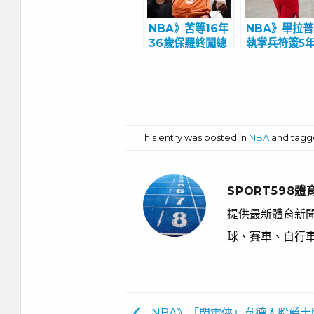
NBA》苦等16年
NBA》畢拉
36歲保羅終闖總
執掌兵符簽5
決賽 破喬丹紀錄
約 美名記曝
柯瑞恭賀很漫長
因恐促里拉德
This entry was posted in
NBA
and tag
SPORT598體
提供最新體育新聞
球、賽車、自行
NBA》「閃電俠」韋德入股爵