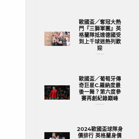
歐國盃／奪冠大熱
門『三獅軍團』英
格蘭隊抵達德國受
到上千球迷熱列歡
迎
歐國盃／葡萄牙傳
奇巨星C.羅納度最
後一舞？第六度參
賽再創紀錄巔峰
2024歐國盃球隊身
價排行 英格蘭身價