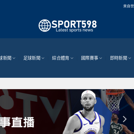
來自世界各地的最新體育
球新聞
足球新聞
綜合體育
國際賽事
即時新聞