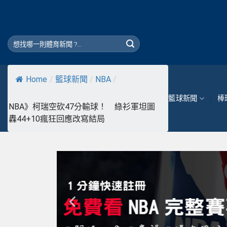
Skip
to
content
Home
/
籃球新聞
/
NBA
/
籃球新聞
棒
NBA》柯瑞空砍47分輸球！ 綠衫軍坦圖
轟44+10瘋狂回應改寫結局