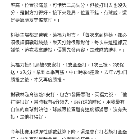
率高，位置很滿意，可惜第二局失分，但被打出去也沒失
分，是對方打得好。接下來幾局，位置不錯，有球威，還
是要靠隊友守備幫忙。」
桃猿主場都是苦戰，萊福力坦言，「每次來到桃猿，都必
須很謹慎戰戰兢兢，樂天打線很難對付，每次來這邊都要
謹慎，這次我拿勝投，優質先發內容，是球隊的勝利。」
萊福力投5.1局被6支安打，1支全壘打，1次三振、2次保
送，3失分，拿到本季首勝，中止跨季4連敗，去年7月3日
勝投之後，才又再度勝投。
對戰林泓育被敲2安打，包含1發陽春砲，萊福力說，「他
打得很好，當時我有4分領先，兩好球的時候，用我最有
自信的直球對決他，球威跟位置還有速度都滿意，沒有失
投，是他打得好。
今年比賽用球彈性係數就算下降，還是會有打者能打全壘