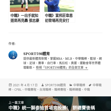
中職》一出手就知
中職》富邦莊韋恩
道是再見轟 張志豪
初登場再見安打
10局再見2分砲棒
助球隊延長賽7比6
打陳韻文！助兄弟
險勝樂天
勝統一獅
作者:
SPORT598體育
提供最新體育新聞，掌握NBA、MLB、中華職棒、籃球、網
球、足球、賽車、自行車、馬拉松、奧運、運動會等世界體
壇動態。
檢視「SPORT598體育」的全部文章
發
作
分
標
2021 年 4 月 17 日
SPORT598體育
中華職棒
中華職
佈
者
類
籤
棒
、
CPBL
、
中職賽程
、
台灣職棒
、
職棒賽程
、
職棒轉播
、
中職
日
期:
文
上一篇文章
章
中職》統一獅泰迪首場完投勝! 餅總賽後稱
上
導