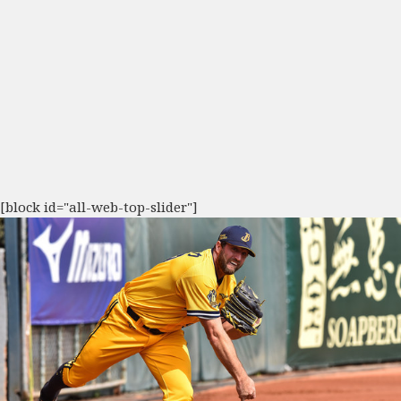
[block id="all-web-top-slider"]