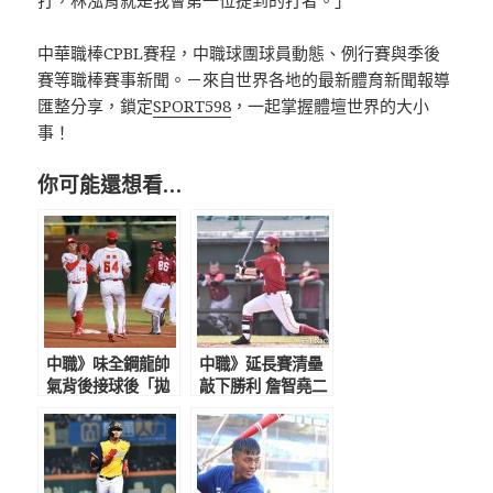
打，林泓育就是我會第一位提到的打者。」
中華職棒CPBL賽程，中職球團球員動態、例行賽與季後
賽等職棒賽事新聞。－來自世界各地的最新體育新聞報導
匯整分享，鎖定
SPORT598
，一起掌握體壇世界的大小
事！
你可能還想看…
中職》味全鋼龍帥
中職》延長賽清壘
氣背後接球後「拋
敲下勝利 詹智堯二
手套」 自家一壘手
壘打展現老將價
錯愕抓出局
值 桃猿5比2勝味
全奪3連勝