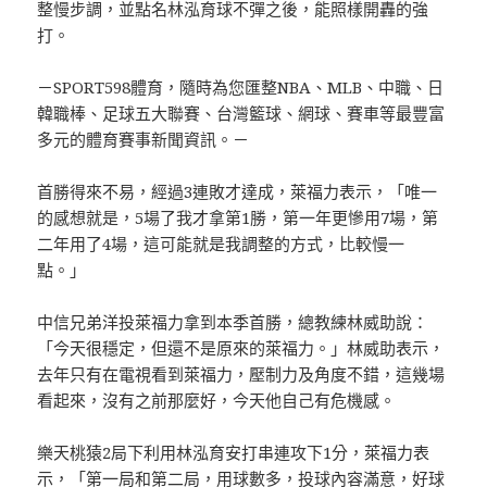
整慢步調，並點名林泓育球不彈之後，能照樣開轟的強
打。
－SPORT598體育，隨時為您匯整NBA、MLB、中職、日
韓職棒、足球五大聯賽、台灣籃球、網球、賽車等最豐富
多元的體育賽事新聞資訊。－
首勝得來不易，經過3連敗才達成，萊福力表示，「唯一
的感想就是，5場了我才拿第1勝，第一年更慘用7場，第
二年用了4場，這可能就是我調整的方式，比較慢一
點。」
中信兄弟洋投萊福力拿到本季首勝，總教練林威助說：
「今天很穩定，但還不是原來的萊福力。」林威助表示，
去年只有在電視看到萊福力，壓制力及角度不錯，這幾場
看起來，沒有之前那麼好，今天他自己有危機感。
樂天桃猿2局下利用林泓育安打串連攻下1分，萊福力表
示，「第一局和第二局，用球數多，投球內容滿意，好球