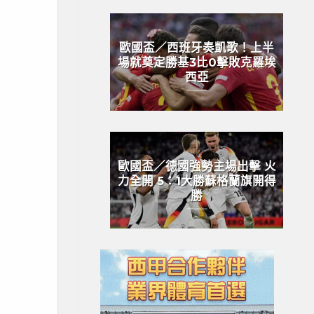
歐國盃／西班牙奏凱歌！上半
場就奠定勝基3比0擊敗克羅埃
西亞
歐國盃／德國強勢主場出擊 火
力全開 5：1大勝蘇格蘭旗開得
勝