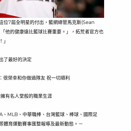
位7屆全明星的付出，籃網總管馬克斯(Sean
定，「他的健康遠比籃球比賽重要。」，拓荒者官方也
！」
做出了最好的決定
：很榮幸和你做過隊友 祝一切順利
你擁有名人堂般的職業生涯
NBA、MLB、中華職棒、台灣籃球、棒球、國際足
等體育運動賽事匯整報導及最新動態。－