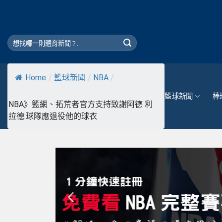
Skip
to
content
Home
/
籃球新聞
/
NBA
/
籃球新聞
棒
NBA》籃網、拓荒者官方支持致謝阿德 利
拉德:球隊應退役他的球衣