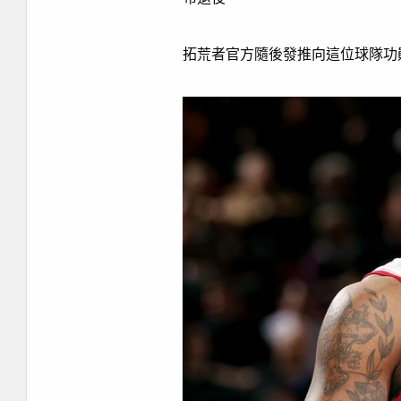
拓荒者官方隨後發推向這位球隊功