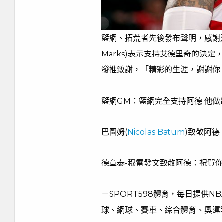
籃網、拓荒者先後發布聲明，感謝這
Marks)表示支持艾德里奇的決
發推致謝，「精彩的生涯，謝謝你
籃網GM：籃網完全支持阿德 他
巴圖姆(
Nicolas Batum
)致敬阿德
德章泰-穆雷發文致敬阿德：祝賀
－SPORT598體育，每日提供
球、網球、賽車、綜合體育、奧運