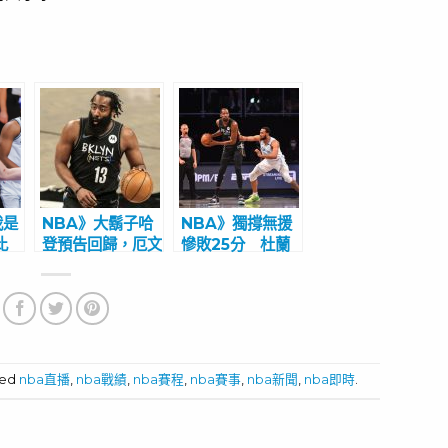
我是
NBA》大鬍子哈
NBA》獨撐無援
比
登預告回歸，厄文
慘敗25分 杜蘭
月
臉卻遭重擊 籃網
特失誤高達8次
喪
3巨頭難合體
「湖人痛宰了我
們」
ged
nba直播
,
nba戰績
,
nba賽程
,
nba賽事
,
nba新聞
,
nba即時
.