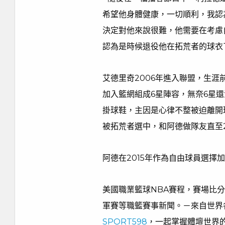
希望他身體健康，一切順利，我認
決定對他來說很難，他需要在考慮
認為是時候退役他在拓荒者的球衣
艾德里奇2006年進入聯盟，生涯
加入籃網組成6星陣容，無奈6星還
掛球鞋，主因是心律不整被迫離開球場
被拓荒者選中，和阿德做隊友直至2
阿德在2015年作為自由球員選擇
美國職業籃球NBA賽程，賽場比分
軍賽等職籃賽事新聞。－來自世界
SPORT598
，一起掌握體壇世界