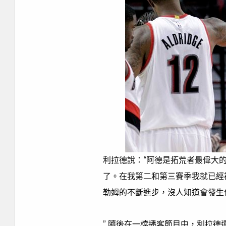
利拉德說：“阿德是拓荒者最偉大
了。在我第二和第三賽季我就已經
勒姆的不斷進步，沒人知道會發生
” 隨後在一檔播客節目中，利拉德