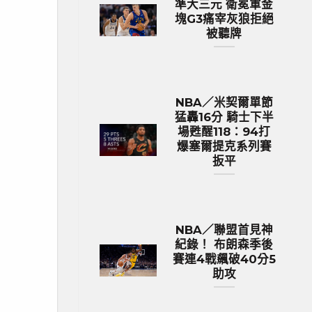
準大三元 衛冕軍金
塊G3痛宰灰狼拒絕
被聽牌
NBA／米契爾單節
猛轟16分 騎士下半
場甦醒118：94打
爆塞爾提克系列賽
扳平
NBA／聯盟首見神
紀錄！ 布朗森季後
賽連4戰飆破40分5
助攻