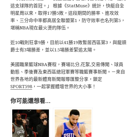
這支球隊的首冠。」 根據《StatMuse》統計，快艇自全
明星周以來，取得17勝5敗，這段期間的勝率、進攻效
率、三分命中率都高居全聯盟第1，防守效率也名列第5，
堪稱NBA現在最火燙的隊伍。
近10戰則狂拿9勝，目前以41勝19敗暫居西區第3，與龍頭
爵士有3場勝差，並以1.5場勝差緊追太陽。
美國職業籃球NBA賽程，賽場比分,花絮,交易傳聞、球員
動態、季後賽及東西區總冠軍賽等職籃賽事新聞。－來自
世界各地的最新體育新聞報導匯整分享，鎖定
SPORT598
，一起掌握體壇世界的大小事！
你可能還想看…