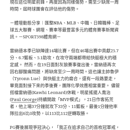
現在這位明星前鋒，再度因為同樣傷勢，需至少缺席一周
時間，屆時球團會在評估他的傷勢。
－體壇動態分享︱匯整NBA、MLB、中職、日韓職棒、足
球五大聯賽、網壇、賽車等最豐富多元的體育賽事新聞資
訊。－SPORT598體育網－
雷納德本季已缺陣達14場比賽，但在46場出賽中貢獻25.7
分、6.7籃板、5.1助攻，在攻守兩端都帶給快艇極大的穩
定感。 然而，在19日面對灰狼賽事復出後，雷納德再次
因右腳酸痛問題，將缺席至少一周時間。這也讓主帥魯伊
（Tyronn Lue）與快艇主力的磨合，還有一段路要走，
畢竟面對接下來的季後賽，團隊化學效應相當重要。 儘管
搭檔雷納德(Kawhi Leonard)休戰，明星搖擺人喬治
(
Paul George
)持續開啟「MVP模式」，21日作客拓荒
者，他上場37分鐘就攻下33分、11籃板，最後1分鐘他率
隊拉出6比0攻勢，以113比112逆轉取勝。
PG賽後展現爭冠決心，「我正在追求自己的首枚冠軍戒，