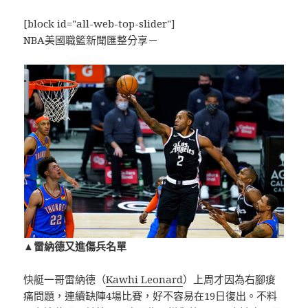
[block id="all-web-top-slider"]
NBA美國職籃新聞匯整分享－
▲雷納德又進傷兵名單
快艇一哥雷納德（
Kawhi Leonard
）上周才因為右腳痠
痛問題，連續缺陣4場比賽，好不容易在19日復出。不料