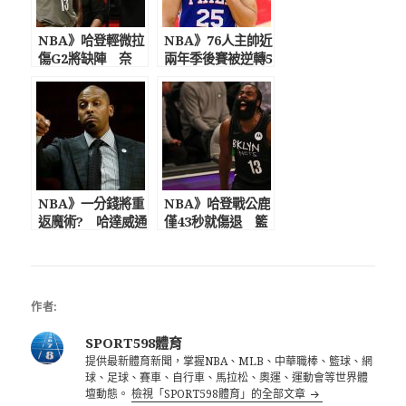
NBA》哈登輕微拉
NBA》76人主帥近
傷G2將缺陣 奈
兩年季後賽被逆轉5
許：避免風險 球隊
次 西蒙斯罰球太
想保護他
爛球迷貼尋人啟示
諷刺
NBA》一分錢將重
NBA》哈登戰公鹿
返魔術? 哈達威通
僅43秒就傷退 籃
過主帥面試列最後
網陷大危機!奈許心
考慮人選
碎
作者:
SPORT598體育
提供最新體育新聞，掌握NBA、MLB、中華職棒、籃球、網
球、足球、賽車、自行車、馬拉松、奧運、運動會等世界體
壇動態。
檢視「SPORT598體育」的全部文章