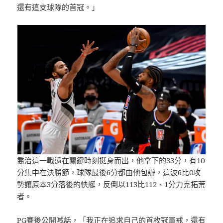
還有這支球隊的首冠。」
喬治這一戰還在關鍵時刻挺身而出，他拿下的33分，有10
分集中在決勝節，球隊最後6分都由他包辦，這波6比0攻
勢讓原本3分落後的快艇，反倒以113比112、1分力克拓荒
者。
PG賽後公開喊話，「我正在追求自己的首枚冠軍戒，還有