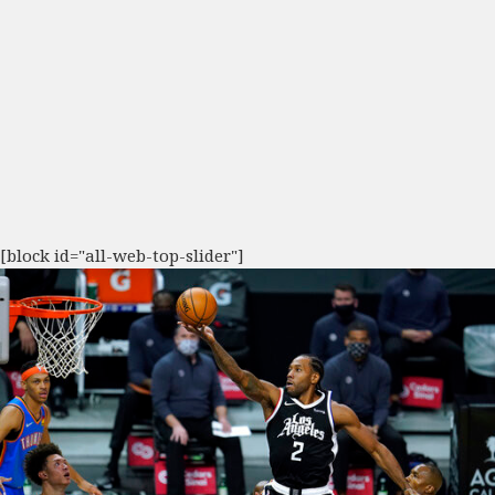
[block id="all-web-top-slider"]