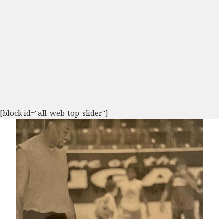
[block id="all-web-top-slider"]