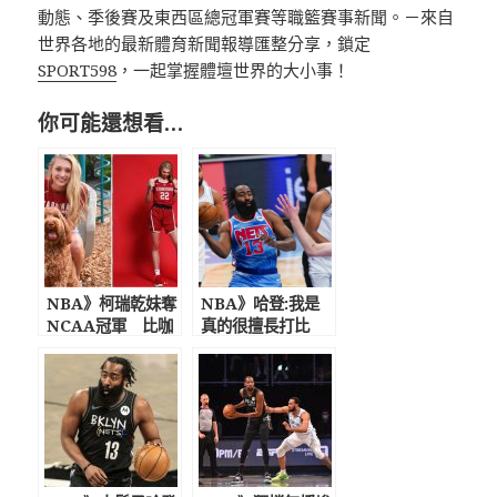
動態、季後賽及東西區總冠軍賽等職籃賽事新聞。－來自
世界各地的最新體育新聞報導匯整分享，鎖定
SPORT598
，一起掌握體壇世界的大小事！
你可能還想看…
NBA》柯瑞乾妹奪
NBA》哈登:我是
NCAA冠軍 比咖
真的很擅長打比
哩還高！ 擁有超吸
賽! 過去一個月不
睛外型與逆天長腿
打球非常沮喪