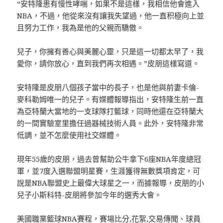
“安特隆患有慢性哮喘，如果不是這樣，我相信他會進入
NBA，不過，他從來沒有讓我失望過，他一直积極向上並
且努力工作，我為是他的父親而驕傲。
兒子，你擁有善心與美麗心靈，只是這一切都太早了，我
愛你，請你放心，直到我們再次相遇。”皮朋這樣寫道。
安特隆是皮朋八個孩子當中的長子，也是他與前妻卡倫-
麥科勒姆唯一的兒子。有媒體報導指出，安特隆生前一直
為亞特蘭大當地的一支球隊打籃球，同時他還在亞特蘭大
的一間實驗室里擔任過器械技術人員。此外，安特隆非常
低調，並不怎麼使用社交媒體。
現年55歲的皮朋，過去曾幫助公牛拿下6座NBA年度總冠
軍，並7度入選聯盟明星賽，生涯獲得無數獎項肯定，可
說是NBA聯盟史上最偉大球星之一，而據報導，皮朋的小
兒子小斯科特-皮朋將參加今年的選秀大會。
美國職業籃球NBA賽程，賽場比分,花絮,交易傳聞、球員