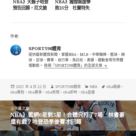
NBA》大鬍子哈登
NBA》獨撐無援慘
預告回歸，厄文臉
敗25分 杜蘭特失
卻遭重擊 籃網3巨
誤高達8次「湖人痛
頭難合體
宰了我們」
作者:
SPORT598體育
提供最新體育新聞，掌握NBA、MLB、中華職棒、籃球、網
球、足球、賽車、自行車、馬拉松、奧運、運動會等世界體
壇動態。
檢視「SPORT598體育」的全部文章
發
作
分
標
2021 年 4 月 22 日
SPORT598體育
NBA
nba戰績
、
佈
者
類
籤
nba賽程
、
nba賽事
、
nba新聞
、
nba即時
、
nba直播
日
期:
文
上一篇文章
章
NBA》籃網6星剩3星！合體只打了7場 林書豪
上
導
還有戲？哈登恐季後賽才回歸
一
覽
篇