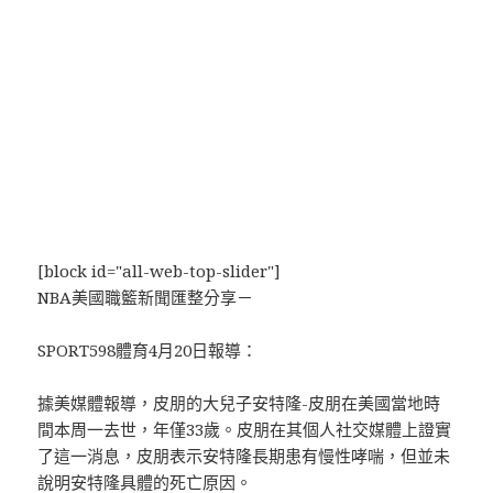
[block id="all-web-top-slider"]
NBA美國職籃新聞匯整分享－
SPORT598體育4月20日報導：
據美媒體報導，皮朋的大兒子安特隆-皮朋在美國當地時
間本周一去世，年僅33歲。皮朋在其個人社交媒體上證實
了這一消息，皮朋表示安特隆長期患有慢性哮喘，但並未
說明安特隆具體的死亡原因。