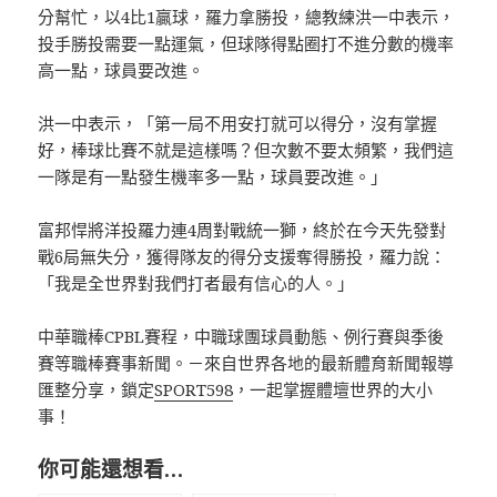
分幫忙，以4比1贏球，羅力拿勝投，總教練洪一中表示，
投手勝投需要一點運氣，但球隊得點圈打不進分數的機率
高一點，球員要改進。
洪一中表示，「第一局不用安打就可以得分，沒有掌握
好，棒球比賽不就是這樣嗎？但次數不要太頻繁，我們這
一隊是有一點發生機率多一點，球員要改進。」
富邦悍將洋投羅力連4周對戰統一獅，終於在今天先發對
戰6局無失分，獲得隊友的得分支援奪得勝投，羅力說：
「我是全世界對我們打者最有信心的人。」
中華職棒CPBL賽程，中職球團球員動態、例行賽與季後
賽等職棒賽事新聞。－來自世界各地的最新體育新聞報導
匯整分享，鎖定
SPORT598
，一起掌握體壇世界的大小
事！
你可能還想看…