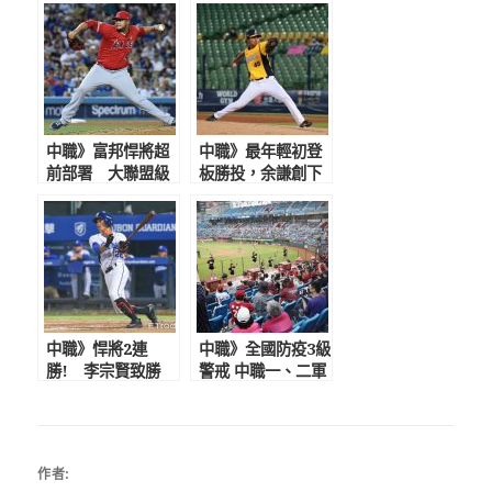
中職》富邦悍將超
中職》最年輕初登
前部署 大聯盟級
板勝投，余謙創下
新洋投「猛悍」已
新紀錄替自己賺先
抵台完成隔離
發機會 助總給80
分好評
中職》悍將2連
中職》全國防疫3級
勝! 李宗賢致勝
警戒 中職一、二軍
安，曾峻岳滿壘2K
比賽延期 復賽日
化解猿反撲
期難料聯盟會預先
告知
作者: