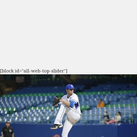
[block id="all-web-top-slider"]