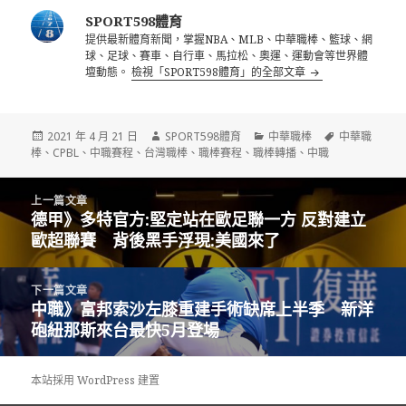
SPORT598體育
提供最新體育新聞，掌握NBA、MLB、中華職棒、籃球、網
球、足球、賽車、自行車、馬拉松、奧運、運動會等世界體
壇動態。
檢視「SPORT598體育」的全部文章
發
作
分
標
2021 年 4 月 21 日
SPORT598體育
中華職棒
中華職
佈
者
類
籤
棒
、
CPBL
、
中職賽程
、
台灣職棒
、
職棒賽程
、
職棒轉播
、
中職
日
期:
文
上一篇文章
章
德甲》多特官方:堅定站在歐足聯一方 反對建立
上
導
歐超聯賽 背後黑手浮現:美國來了
一
覽
篇
文
下一篇文章
章:
中職》富邦索沙左膝重建手術缺席上半季 新洋
下
砲紐那斯來台最快5月登場
一
篇
文
本站採用 WordPress 建置
章: