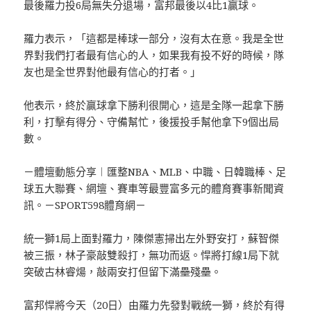
最後羅力投6局無失分退場，富邦最後以4比1贏球。
羅力表示，「這都是棒球一部分，沒有太在意。我是全世
界對我們打者最有信心的人，如果我有投不好的時候，隊
友也是全世界對他最有信心的打者。」
他表示，終於贏球拿下勝利很開心，這是全隊一起拿下勝
利，打擊有得分、守備幫忙，後援投手幫他拿下9個出局
數。
－體壇動態分享︱匯整NBA、MLB、中職、日韓職棒、足
球五大聯賽、網壇、賽車等最豐富多元的體育賽事新聞資
訊。－SPORT598體育網－
統一獅1局上面對羅力，陳傑憲掃出左外野安打，蘇智傑
被三振，林子豪敲雙殺打，無功而返。悍將打線1局下就
突破古林睿煬，敲兩安打但留下滿壘殘壘。
富邦悍將今天（20日）由羅力先發對戰統一獅，終於有得