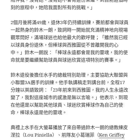
刻的旅程中，她陪我面對所有的挑戰。」
2個月後將滿49歲，退休3年仍持續訓練，賽前都會與球員
一起熱身的鈴木一朗，致詞時一開始就充滿精神地向現場
觀眾問好，滿場球迷也給他最大的歡呼聲；「雖然我已經
以球員身份退休，但棒球與西雅圖從不曾離開我的心
中。」鈴木一朗說：「棒球永遠都會是我的靈魂，我的使
命就是要繼續幫助球員與球迷欣賞這項特別的賽事。」
鈴木退役後擔任水手的總裁特別助理，主要協助大聯盟與
小聯盟3A選手的訓練。他手執講稿走到講台前，全程17
分鐘以英語致詞：「23年前來到西雅圖，我的人生永遠改
變了，我對這座城市的感激是無以言喻。」他表示，到現
在他還是以幫助其他球員、球迷欣賞棒球作為自己的使
命，棒球永遠是他的靈魂。
典禮上水手在大螢幕播放了來自帶過鈴木一朗的總教練皮
涅拉（Lou Piniella）、前隊友小葛瑞菲（
Ken Griffey