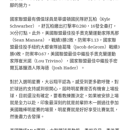
腳的施力。
國家聯盟最有價值球員是華盛頓國民隊舒瓦柏（Kyle
Schwarber），舒瓦柏繳出打擊率0.280，16發全壘打，
30分打點。此外，美國聯盟最佳投手奧克蘭運動家隊馬那
（Sean Manaea），戰績3勝2敗，防禦率1.13，國家聯
盟最佳投手紐約大都會隊迪葛隆（Jacob deGrom）戰績3
勝0敗，防禦率0.67，美國聯盟最佳中繼投手奧克蘭運動
家隊崔米諾（Lou Trivino），國家聯盟最佳中繼投手密
爾瓦基釀酒人隊海德（Josh Hader）。
對於入選明星賽，大谷翔平認為，感受到更多歡呼聲，對
於球迷的支持感到很開心，屆時明星賽是否有機會上場投
球，目前還沒有確定，要看教練團決定，如果被安排上場
就是全力以赴，印象最深刻的就是前輩鈴木一朗過往參加
美國職棒明星賽的場景，明星賽就是好好享受比賽氣氛，
然後盡力去發揮。