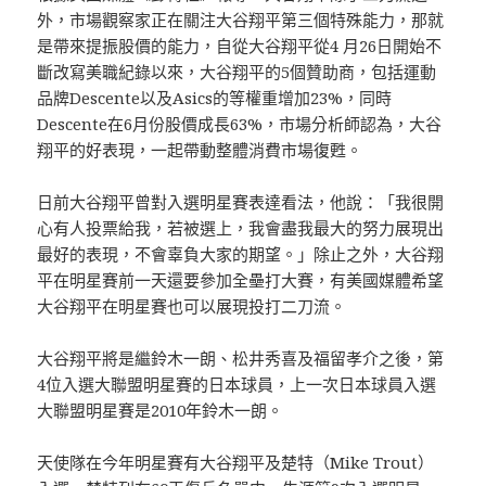
外，市場觀察家正在關注大谷翔平第三個特殊能力，那就
是帶來提振股價的能力，自從大谷翔平從4 月26日開始不
斷改寫美職紀錄以來，大谷翔平的5個贊助商，包括運動
品牌Descente以及Asics的等權重增加23%，同時
Descente在6月份股價成長63%，市場分析師認為，大谷
翔平的好表現，一起帶動整體消費市場復甦。
日前大谷翔平曾對入選明星賽表達看法，他說：「我很開
心有人投票給我，若被選上，我會盡我最大的努力展現出
最好的表現，不會辜負大家的期望。」除止之外，大谷翔
平在明星賽前一天還要參加全壘打大賽，有美國媒體希望
大谷翔平在明星賽也可以展現投打二刀流。
大谷翔平將是繼鈴木一朗、松井秀喜及福留孝介之後，第
4位入選大聯盟明星賽的日本球員，上一次日本球員入選
大聯盟明星賽是2010年鈴木一朗。
天使隊在今年明星賽有大谷翔平及楚特（Mike Trout）