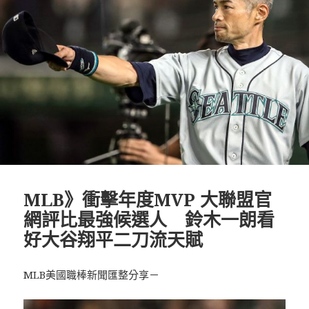
MLB》衝擊年度MVP 大聯盟官
網評比最強候選人 鈴木一朗看
好大谷翔平二刀流天賦
MLB美國職棒新聞匯整分享－