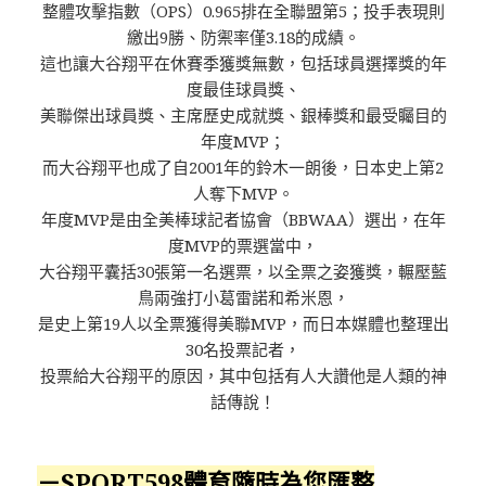
整體攻擊指數（OPS）0.965排在全聯盟第5；投手表現則
繳出9勝、防禦率僅3.18的成績。
這也讓大谷翔平在休賽季獲獎無數，包括球員選擇獎的年
度最佳球員獎、
美聯傑出球員獎、主席歷史成就獎、銀棒獎和最受矚目的
年度MVP；
而大谷翔平也成了自2001年的鈴木一朗後，日本史上第2
人奪下MVP。
年度MVP是由全美棒球記者協會（BBWAA）選出，在年
度MVP的票選當中，
大谷翔平囊括30張第一名選票，以全票之姿獲獎，輾壓藍
鳥兩強打小葛雷諾和希米恩，
是史上第19人以全票獲得美聯MVP，而日本媒體也整理出
30名投票記者，
投票給大谷翔平的原因，其中包括有人大讚他是人類的神
話傳說！
－SPORT598體育隨時為您匯整