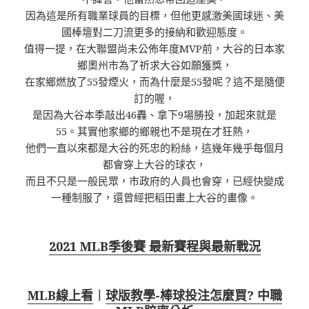
因為這是所有職業球員的目標，但他更感激美國球迷、美
國棒壇對二刀流更多的接納和歡迎態度。
值得一提，在大聯盟尚未公佈年度MVP前，大谷的日本家
鄉奧州市為了祈求大谷如願獲獎，
在家鄉燃放了55發煙火，而為什麼是55發呢？這不是隨便
訂的喔，
是因為大谷本季敲出46轟、拿下9場勝投，加起來就是
55。其實他家鄉的鄉親也不是現在才狂熱，
他們一直以來都是大谷的死忠的粉絲，這幾年幾乎每個月
都會穿上大谷的球衣，
而且不只是一般民眾，市政府的人員也會穿，已經快變成
一種制服了，還曾經把稻田畫上大谷的畫像。
2021 MLB季後賽 最新賽程與最新戰況
MLB線上看
︱
球版教學-棒球投注怎麼買? 中職