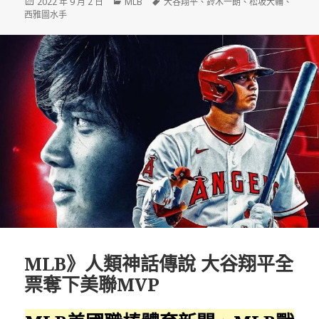
發
分
標
2022 年 9 月 2 日
MLB
大谷翔平
、
鈴木一朗
、
松坂大輔
、
佈
類
籤
西雅圖水手
日
期:
MLB》人類神話傳說 大谷翔平全
票奪下美聯MVP