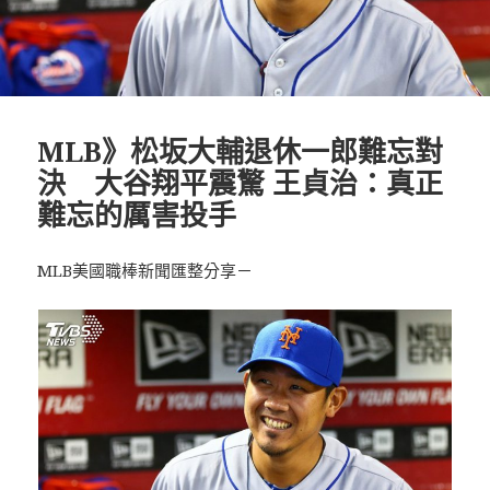
MLB》松坂大輔退休一郎難忘對
決 大谷翔平震驚 王貞治：真正
難忘的厲害投手
MLB美國職棒新聞匯整分享－