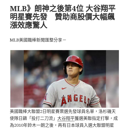
MLB》朗神之後第4位 大谷翔平
明星賽先發 贊助商股價大幅飆
漲效應驚人
MLB美國職棒新聞匯整分享－
美國職棒大聯盟2日明星賽票選先發球員名單，洛杉磯天
使隊日籍「投打二刀流」
大谷翔平
獲選美聯指定打擊，成
為2010年鈴木一朗之後，再有日本球員入選大聯盟明星