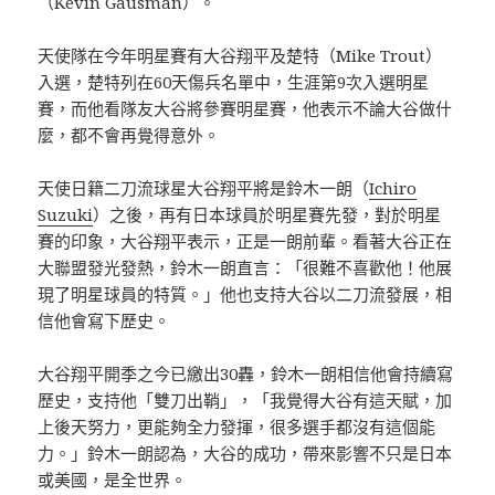
（Kevin Gausman）。
天使隊在今年明星賽有大谷翔平及楚特（Mike Trout）
入選，楚特列在60天傷兵名單中，生涯第9次入選明星
賽，而他看隊友大谷將參賽明星賽，他表示不論大谷做什
麼，都不會再覺得意外。
天使日籍二刀流球星大谷翔平將是鈴木一朗（
Ichiro
Suzuki
）之後，再有日本球員於明星賽先發，對於明星
賽的印象，大谷翔平表示，正是一朗前輩。看著大谷正在
大聯盟發光發熱，鈴木一朗直言：「很難不喜歡他！他展
現了明星球員的特質。」他也支持大谷以二刀流發展，相
信他會寫下歷史。
大谷翔平開季之今已繳出30轟，鈴木一朗相信他會持續寫
歷史，支持他「雙刀出鞘」，「我覺得大谷有這天賦，加
上後天努力，更能夠全力發揮，很多選手都沒有這個能
力。」鈴木一朗認為，大谷的成功，帶來影響不只是日本
或美國，是全世界。