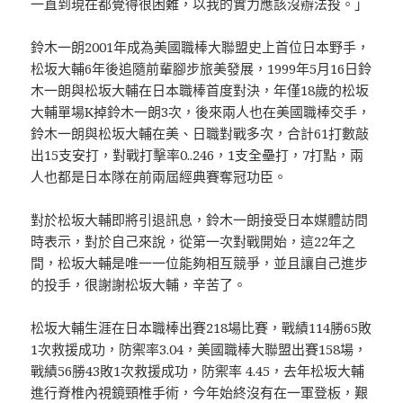
一直到現在都覺得很困難，以我的實力應該沒辦法投。」
鈴木一朗2001年成為美國職棒大聯盟史上首位日本野手，
松坂大輔6年後追隨前輩腳步旅美發展，1999年5月16日鈴
木一朗與松坂大輔在日本職棒首度對決，年僅18歲的松坂
大輔單場K掉鈴木一朗3次，後來兩人也在美國職棒交手，
鈴木一朗與松坂大輔在美、日職對戰多次，合計61打數敲
出15支安打，對戰打擊率0..246，1支全壘打，7打點，兩
人也都是日本隊在前兩屆經典賽奪冠功臣。
對於松坂大輔即將引退訊息，鈴木一朗接受日本媒體訪問
時表示，對於自己來說，從第一次對戰開始，這22年之
間，松坂大輔是唯一一位能夠相互競爭，並且讓自己進步
的投手，很謝謝松坂大輔，辛苦了。
松坂大輔生涯在日本職棒出賽218場比賽，戰績114勝65敗
1次救援成功，防禦率3.04，美國職棒大聯盟出賽158場，
戰績56勝43敗1次救援成功，防禦率 4.45，去年松坂大輔
進行脊椎內視鏡頸椎手術，今年始終沒有在一軍登板，艱