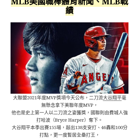
MLB美國職棒體育新聞、MLB戰
績
大聯盟2021年度MVP獎項今天公布，二刀流
大谷翔平
毫
無懸念拿下美聯年度MVP，
他也是史上第一人以二刀流之姿獲獎，國聯則由費城人強
打哈波（Bryce Harper）奪下。
大谷翔平本季出賽155場，敲出138支安打、46轟和100分
打點，更一度暫居全壘打王，