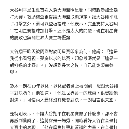
大谷翔平是生涯首次入選大聯盟明星賽，同時將參加全壘
打大賽，教頭梅登更提議大聯盟取消規定，讓大谷翔平除
了打擊之外，還可以登板投球，他表示，完全支持大谷翔
平在明星賽投球加打擊。這不是太大的問題，現在明星賽
的勝敗也無關世界大賽主場優勢。
大谷翔平昨天被問到對於明星賽印象為何，他說：「這是
我從小看電視、夢寐以求的比賽，印象最深就是『這是一
朗打過的比賽』。」沒想到長大之後，自己能夠榮幸參
與。
鈴木一朗在19年退休，退休記者會上被問到「想跟大谷翔
平對決嗎？」他答道，「他是世界第一的球員，很想跟他
對決。」可惜兩人最終沒有機會對決，一朗坦言很失望。
楚特則表示，不論大谷翔平在明星賽做了什麼事，都不會
再感到驚訝了，這將會是一場秀，同時看好大谷在全壘打
大賽中的表現，「他在廣角打擊和荒謬的力量，在全壘打