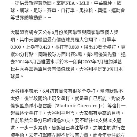
－提供最新體育新聞，掌握NBA、MLB、中華職棒、籃
球、網球、足球、賽車、自行車、馬拉松、奧運、運動會
等世界體壇動態。－
大聯盟官網今天公布6月份美國聯盟與國家聯盟個人獎
項，其中美國聯盟最有價值球員是大谷翔平，打擊率
0.309，上壘率0.423，長打率0.889，掃出13發全壘打，貢
獻23分打點，同時投球方面出賽5場，有3場優質先發，過
去2004年8月西雅圖水手鈴木一朗與2007年7月紐約洋基
松井秀喜拿過單月最有價值球員，大谷翔平是第3位日本
球員。
大谷翔平表示，6月初其實沒有很多全壘打，當時狀態不
太好，後半段開始出現全壘打，就是盡自己所能，對於多
倫多藍鳥隊小葛雷諾（Vladimir Guerrero Jr.）等強打一
起競逐全壘打王，大谷翔平坦言，大家都有更高的目標，
目前雖然全壘打已經超過20支，要不斷往40支與50支邁
進，一步一步累積，告訴自己專注擊球，之前由於進行左
膝手術，去年打擊時左腳不是很有力量，而今年專注於左