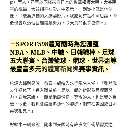
Jr.
）等人，乃至於同樣來自日本的後輩
松坂大輔
、
大谷翔
平
的祝福；大谷翔平在影片中表示，一朗從小就是他偶
像，「能為這樣的人錄製影片，我感到有點不可思議，今
後也會以這個目標繼續努力，今天真的很恭喜你。」
－SPORT598體育隨時為您匯整
NBA、MLB、中職、日韓職棒、足球
五大聯賽、台灣籃球、網球、
世界盃
等
最豐富多元的
體育新聞
與
賽事資訊。
松坂大輔則是說，恭喜一朗進入水手隊名人堂，「雖然我
去年退休了，進入職業前，是以一朗的背影為目標而努
力。對我來說，一朗是他最憧憬、尊敬的人，也是我的目
標，今後，我也會繼續追隨他的腳步，期待在美國或日本
再次相見。」
對鈴木一朗來說，剛來到美國時有許多文化衝擊需要適