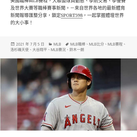
美國職棒MLB賽程，大聯盟球員動態、季前交易、季後賽
及世界大賽等職棒賽事新聞。－來自世界各地的最新體育
新聞報導匯整分享，鎖定
SPORT598
，一起掌握體壇世界
的大小事！
發
分
標
2021 年 7 月 5 日
MLB
MLB職棒
、
MLB比分
、
MLB賽程
、
佈
類
籤
洛杉磯天使
、
大谷翔平
、
MLB賽況
、
鈴木一朗
日
期: