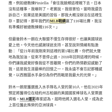
應，例如總教練Piniella「會往我臉頰這裡親下去，日本
沒有這種事，我嚇到了。老實說，我很害怕。當時我還告
訴自己，如果這是美國的習俗，那我大概沒辦法在這裡生
存。要記得，那年我們的
MLB戰績
贏了116場比賽，我沒
有準備好被總教練親116次。」
但最後鈴木一朗在大聯盟不僅生存得很好，也讓美國球迷
愛上他。今天他也感謝球迷支持，甚至說到情緒有點激
動：「從21年前我剛來到這裡的第1場比賽，你們就大聲
地為我加油，從來不曾停止過。2018年回到這裡的時候，
你們讓我感覺好像我從不曾離開。你們的熱情歡迎感動了
我，這是我生涯最棒的回憶之一，我永遠不會忘記那種感
覺，以西雅圖水手身份為你們而戰是我最大的光榮。」
鈴木一朗是獲選進入水手隊名人堂的第10人，他在2025年
預定將獲得位在紐約州古柏鎮的美國國家棒球名人堂票選
資格。
MLB運彩
專家認為，屆時他將入選名人堂，成為史
上首位獲此殊榮的亞洲球員。