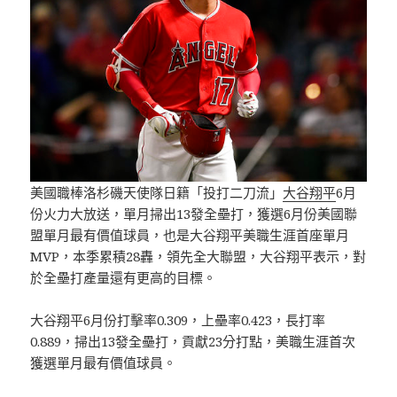
美國職棒洛杉磯天使隊日籍「投打二刀流」
大谷翔平
6月
份火力大放送，單月掃出13發全壘打，獲選6月份美國聯
盟單月最有價值球員，也是大谷翔平美職生涯首座單月
MVP，本季累積28轟，領先全大聯盟，大谷翔平表示，對
於全壘打產量還有更高的目標。
大谷翔平6月份打擊率0.309，上壘率0.423，長打率
0.889，掃出13發全壘打，貢獻23分打點，美職生涯首次
獲選單月最有價值球員。