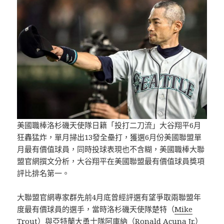
美國職棒洛杉磯天使隊日籍「投打二刀流」大谷翔平6月
狂轟猛炸，單月掃出13發全壘打，獲選6月份美國聯盟單
月最有價值球員，同時投球表現也不含糊，美國職棒大聯
盟官網撰文分析，大谷翔平在美國聯盟最有價值球員獎項
評比排名第一。
大聯盟官網專家群先前4月底曾經評選有望爭取兩聯盟年
度最有價球員的選手，當時洛杉磯天使隊楚特（
Mike
Trout
）與亞特蘭大勇士隊阿庫納（Ronald Acuna Jr.）