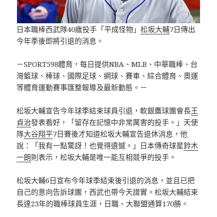
日本職棒西武隊40歲投手「平成怪物」
松坂大輔
7日傳出
今年季後即將引退的消息。
－SPORT598體育，每日提供NBA、MLB、中華職棒、台
灣籃球、棒球、國際足球、網球、賽車、綜合體育、奧運
等體育運動賽事匯整報導及最新動態。－
松坂大輔宣告今年球季結束球員引退，軟銀鷹球團會長
王
貞治
發表看好，「留存在記憶中非常厲害的投手。」天使
隊
大谷翔平
7日賽後才知道松坂大輔宣告退休消息，他
說：「我有一點驚訝！也覺得遺憾。」日本傳奇球星
鈴木
一朗
則表示，松坂大輔是唯一能互相競爭的投手。
松坂大輔6日宣布今年球季結束後引退的消息，並且已把
自己的意向告訴球團，西武也帶今天證實。松坂大輔結束
長達23年的職棒球員生涯，日職、大聯盟通算170勝。