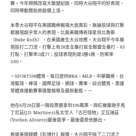
賽。今年頻頻改寫大聯盟紀錄，同時大谷翔平的好表現，
同時帶動贊助商股價上漲。
本季大谷翔平在美國職棒戰場大放異彩，無論投球與打擊
都展現超乎常人的表現，比肩美職傳奇球星貝比魯斯
（Babe Ruth），在美國產生大谷效應。大谷翔平今年展
現投打二刀流，打擊上有28支全壘打居全聯盟全壘打、63
打點、打擊率2成77；投球表現則是3勝1敗、防禦率
3.60。
－SPORT598體育，每日提供NBA、MLB、中華職棒、台
灣籃球、棒球、國際足球、網球、賽車、綜合體育、奧運
等體育運動賽事匯整報導及最新動態。－
他在6月28日第一階段票選拿到196萬票，與紅襪重砲手馬
丁尼茲(J.D. Martinez)及太空人「古巴怪物」艾瓦瑞茲
(Yordan Alvarez)最後競爭，最後還是他勝出。
根據美國媒體《彭博社》報導，大谷翔平除了二刀流之