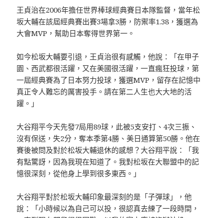
王貞治在2006年擔任世界棒球經典賽日本隊監督，當年松
坂大輔在該屆經典賽出賽3場拿3勝，防禦率1.38，獲選為
大會MVP，幫助日本奪得世界第一。
如今松坂大輔要引退，王貞治很有感觸，他說：「在甲子
園、西武都很活躍，又在美國很活躍，一直瘋狂投球，第
一屆經典賽為了日本努力投球，獲選MVP，留存在記憶中
真正令人難忘的厲害投手。請在第二人生也大大地的活
躍。」
大谷翔平今天先發7局用89球，此被5支安打、4次三振、
沒有保送，失2分，奪本季第4勝、美日通算第50勝。他在
賽後被問及對於松坂大輔退休的感想？大谷翔平說：「我
有點驚訝，因為我現在知道了。我對松坂在大聯盟中的記
憶很深刻，從他身上學到很多東西。」
大谷翔平對於松坂大輔印象最深刻的是「子彈球」，他
說：「小時候以為自己可以投，很認真去練了一段時間，