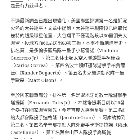
是最有力競爭者。
不過最新調查已經出現變化，美國聯盟評選第一名是近況
火熱的大谷翔平，文章中提到，大谷翔平現階段已經取代
楚特的超級球星位置，大谷翔平不僅現階段以30轟領先大
聯盟，投球方面60局送出83次三振，本季不斷創造歷史，
排名第二是多倫多藍鳥隊一壘手小葛雷諾（Vladimir
Guerrero Jr.）、第三名休士頓太空人隊游擊手柯瑞亞
（Carlos Correa）、第四名波士頓紅襪隊游擊手柏賈爾
茲(（​Xander Bogaerts）、第五名奧克蘭運動家隊一壘
手歐森（Matt Olson）。
至於國家聯盟部分，排在第一名是聖地牙哥教士隊游擊手
塔提斯（Fernando Tatis Jr​.），22歲塔提斯目前以26發
全壘打在國家聯盟領先，今年首度入選明星賽，第二名紐
約大都會隊投手迪格隆（Jacob deGrom）、阿庫納掉到
第三名、第四名辛辛那提紅人隊外野手卡斯提拉諾（Nick
Castellanos）、第五名舊金山巨人隊投手高斯曼