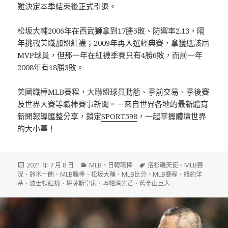
難決定本季結束後正式引退。
松坂大輔2006年在西武獅拿到17勝5敗、防禦率2.13，隔
年挑戰美職加盟紅襪；2009年再入選經典賽，拿獲選該屆
MVP球員，但那一年在紅襪季賽只有4勝6敗，而前一年
2008年有18勝3敗。
美國職棒MLB賽程，大聯盟球員動態、季前交易、季後賽
及世界大賽等職棒賽事新聞。－來自世界各地的最新體育
新聞報導匯整分享，鎖定
SPORT598
，一起掌握體壇世界
的大小事！
發
分
標
2021 年 7 月 8 日
MLB
、
日韓職棒
洛杉磯天使
、
MLB賽
佈
類
籤
況
、
鈴木一朗
、
MLB職棒
、
松坂大輔
、
MLB比分
、
MLB賽程
、
紐約洋
日
基
、
波士頓紅襪
、
堪薩斯皇家
、
坦帕灣光芒
、
舊金山巨人
期: