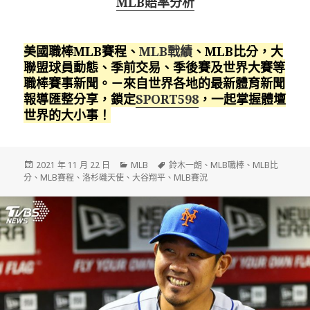
MLB賠率分析
美國職棒MLB賽程、
MLB戰績
、MLB比分，大
聯盟球員動態、季前交易、季後賽及世界大賽等
職棒賽事新聞。－來自世界各地的最新體育新聞
報導匯整分享，鎖定
SPORT598
，一起掌握體壇
世界的大小事！
發
分
標
2021 年 11 月 22 日
MLB
鈴木一朗
、
MLB職棒
、
MLB比
佈
類
籤
分
、
MLB賽程
、
洛杉磯天使
、
大谷翔平
、
MLB賽況
日
期: