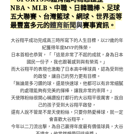
NBA、MLB、中職、日韓職棒、足球
五大聯賽、台灣籃球、網球、
世界盃
等
最豐富多元的
體育新聞
與
賽事資訊。
大谷翔平成功完成高三時所寫下的人生目標，以27歲的年
紀獲得年度MVP的殊榮，
日本首相也恭賀，「「這是非常了不起的成就，身為日本
國民一份子，我也跟著感到與有榮焉。」
而大谷翔平的表現也激勵了日本高中棒球員，認為受到他
的啟發，讓自己的努力更有目標。
「無論是多刁鑽的球，還是快速球，他都可以有非常細膩
的處理能夠有完美的揮棒，讓我非常的崇拜。」
天使隊粉絲很開心稱讚投打都行的大谷翔平很厲害，說自
己的孩子受到大谷翔平啟發，
還有人說不管是不是天使粉絲，只要你熱愛棒球，就一定
會喜歡大谷翔平，
今年以二刀流出擊，為自己贏得年度最有價值球員，大谷
不諱言，他當然想帶回這座獎，