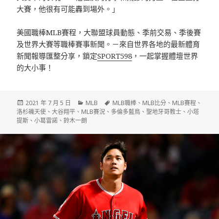
大賽，他很有可能轟到場外。」
美國職棒MLB賽程，大聯盟球員動態、季前交易、季後賽
及世界大賽等職棒賽事新聞。－來自世界各地的最新體育
新聞報導匯整分享，鎖定
SPORT598
，一起掌握體壇世界
的大小事！
發
分
標
2021 年 7 月 5 日
MLB
MLB職棒
、
MLB比分
、
MLB賽程
、
佈
類
籤
洛杉磯天使
、
大谷翔平
、
MLB賽況
、
多倫多藍鳥
、
聖地牙哥教士
、
小塔
日
提斯
、
小葛雷諾
、
鈴木一朗
期: