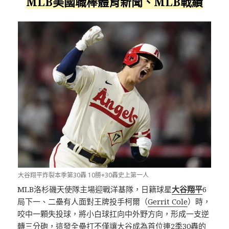
MLB美國職棒體育新聞、MLB戰績
大谷翔平炸裂本季第30轟 10勝+30轟史上第一人
MLB洛杉磯天使隊主場迎戰洋基隊，日籍球星
大谷翔平
6
局下一、二壘有人面對王牌投手柯爾（
Gerrit Cole
）時，
咬中一顆失投球，將小白球扛向中外野方向，形成一支逆
轉三分砲，這發全壘打不僅讓大谷成為首位連2季30轟的