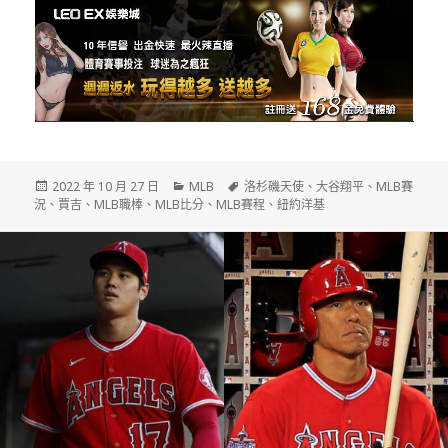
發
分
標
2022 年 10 月 27 日
MLB
洛杉磯天使
、
大谷翔平
、
MLB賽
佈
類
籤
況
、
賈吉
、
MLB職棒
、
MLB比分
、
MLB賽程
、
紐約洋基
日
期: