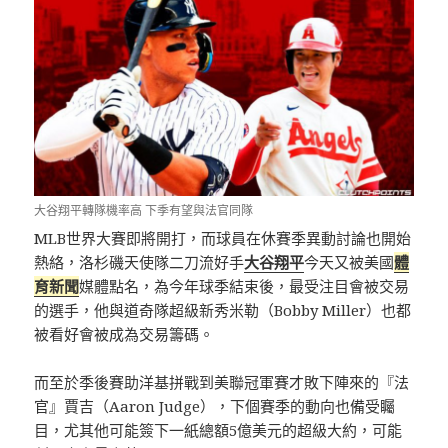
大谷翔平轉隊機率高 下季有望與法官同隊
MLB世界大賽即將開打，而球員在休賽季異動討論也開始
熱絡，洛杉磯天使隊二刀流好手
大谷翔平
今天又被美國
體
育新聞
媒體點名，為今年球季結束後，最受注目會被交易
的選手，他與道奇隊超級新秀米勒（Bobby Miller）也都
被看好會被成為交易籌碼。
而至於季後賽助洋基拼戰到美聯冠軍賽才敗下陣來的『法
官』賈吉（Aaron Judge），下個賽季的動向也備受矚
目，尤其他可能簽下一紙總額5億美元的超級大約，可能