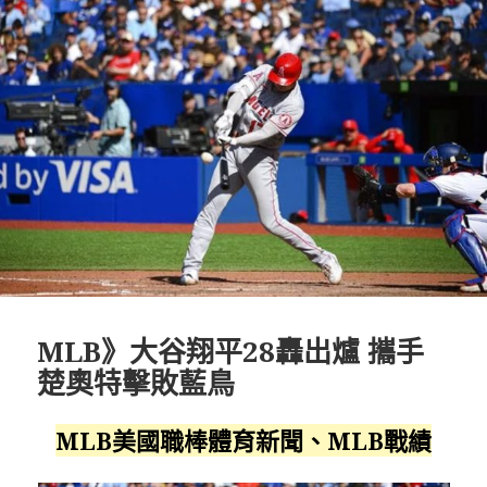
MLB》大谷翔平28轟出爐 攜手
楚奧特擊敗藍鳥
MLB美國職棒體育新聞、MLB戰績