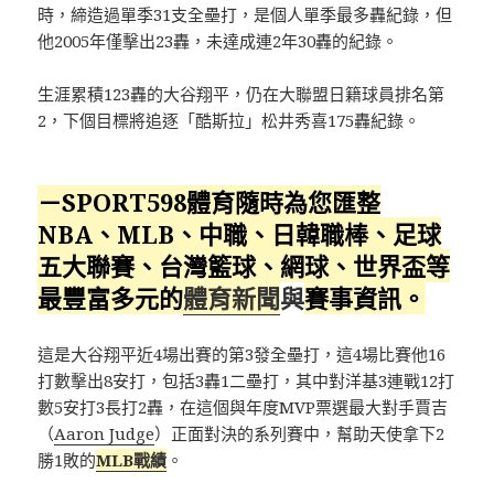
時，締造過單季31支全壘打，是個人單季最多轟紀錄，但
他2005年僅擊出23轟，未達成連2年30轟的紀錄。
生涯累積123轟的大谷翔平，仍在大聯盟日籍球員排名第
2，下個目標將追逐「酷斯拉」松井秀喜175轟紀錄。
－SPORT598體育隨時為您匯整
NBA、MLB、中職、日韓職棒、足球
五大聯賽、台灣籃球、網球、
世界盃
等
最豐富多元的
體育新聞
與
賽事資訊。
這是大谷翔平近4場出賽的第3發全壘打，這4場比賽他16
打數擊出8安打，包括3轟1二壘打，其中對洋基3連戰12打
數5安打3長打2轟，在這個與年度MVP票選最大對手賈吉
（
Aaron Judge
）正面對決的系列賽中，幫助天使拿下2
勝1敗的
MLB戰績
。