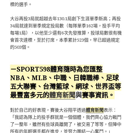
標的選手。
大谷再投3局就超越去年130.1局創下生涯單季新高；再投
34局就達到單季規定投局數（每隊單季162場，投手平均
每場1局），以他至少還有6次先發推算，投球局數很有機
會首次達標，至於打席，本季累計523個，早已超過規定
的503個。
－SPORT598體育隨時為您匯整
NBA、MLB、中職、日韓職棒、足球
五大聯賽、台灣籃球、網球、
世界盃
等
最豐富多元的
體育新聞
與
賽事資訊。
對於自己的好表現，賽後大谷翔平透過
體育新聞
表示：
「我認為隊上的投手群就是一個個體，我們齊心協力戰鬥
了一整年，雖然有些球員離開了，被交易了等等，但陣中
所有的年輕選手都在進步，並努力團結一心奮鬥。」