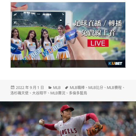
發
分
標
2022 年 9 月 1 日
MLB
MLB職棒
、
MLB比分
、
MLB賽程
、
佈
類
籤
洛杉磯天使
、
大谷翔平
、
MLB賽況
、
多倫多藍鳥
日
期: