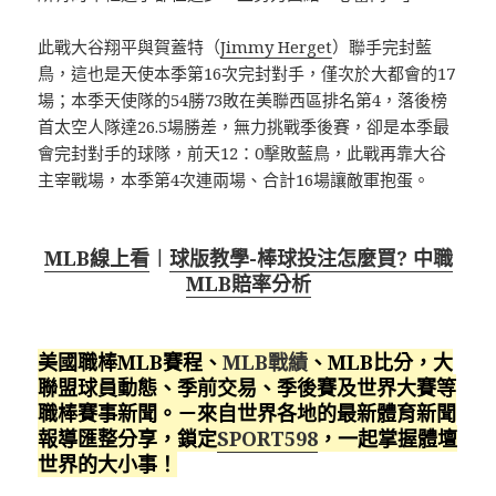
此戰大谷翔平與賀蓋特（
Jimmy Herget
）聯手完封藍
鳥，這也是天使本季第16次完封對手，僅次於大都會的17
場；本季天使隊的54勝73敗在美聯西區排名第4，落後榜
首太空人隊達26.5場勝差，無力挑戰季後賽，卻是本季最
會完封對手的球隊，前天12：0擊敗藍鳥，此戰再靠大谷
主宰戰場，本季第4次連兩場、合計16場讓敵軍抱蛋。
MLB線上看
︱
球版教學-棒球投注怎麼買? 中職
MLB賠率分析
美國職棒MLB賽程、
MLB戰績
、MLB比分，大
聯盟球員動態、季前交易、季後賽及世界大賽等
職棒賽事新聞。－來自世界各地的最新體育新聞
報導匯整分享，鎖定
SPORT598
，一起掌握體壇
世界的大小事！