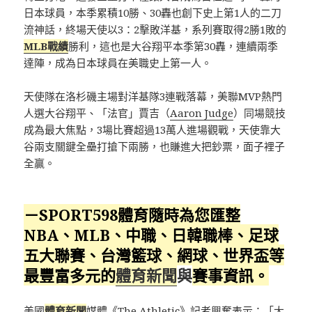
日本球員，本季累積10勝、30轟也創下史上第1人的二刀
流神話，終場天使以3：2擊敗洋基，系列賽取得2勝1敗的
MLB戰績
勝利，這也是大谷翔平本季第30轟，連續兩季
達陣，成為日本球員在美職史上第一人。
天使隊在洛杉磯主場對洋基隊3連戰落幕，美聯MVP熱門
人選大谷翔平、「法官」賈吉（
Aaron Judge
）同場競技
成為最大焦點，3場比賽超過13萬人進場觀戰，天使靠大
谷兩支關鍵全壘打搶下兩勝，也賺進大把鈔票，面子裡子
全贏。
－SPORT598體育隨時為您匯整
NBA、MLB、中職、日韓職棒、足球
五大聯賽、台灣籃球、網球、
世界盃
等
最豐富多元的
體育新聞
與
賽事資訊。
美國
體育新聞
媒體《The Athletic》記者興奮表示：「大