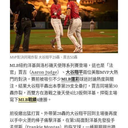
MVP對決同場炸裂 大谷翔平29轟、賈吉50轟
MLB紐約洋基與洛杉磯天使隊系列賽登場，這也是「法
官」賈吉（
Aaron Judge
）、
大谷翔平
兩位美聯MVP大熱
門的對決，賽前被吸引不少
MLB運彩
球迷討論熱度與關
注，結果大谷翔平轟出本季第29支全壘打，賈吉同場第50
轟炸裂，而雙方在激戰之後天使4比3扳倒洋基，捍衛主場
寫下
MLB戰績
4連勝。
前役繳出猛打賞、外帶第28轟的大谷翔平回到主場後再度
以手中火燙的棒子痛擊洋基，在第5局面對洋基先發投手
孟塔斯（Frankie Montas）的指叉球，一棒狠狠撈出牆