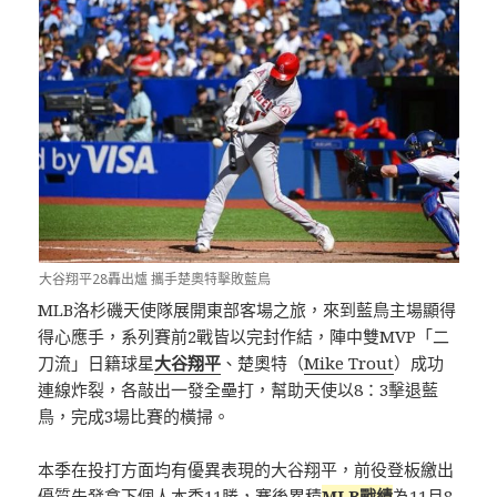
大谷翔平28轟出爐 攜手楚奧特擊敗藍鳥
MLB洛杉磯天使隊展開東部客場之旅，來到藍鳥主場顯得
得心應手，系列賽前2戰皆以完封作結，陣中雙MVP「二
刀流」日籍球星
大谷翔平
、楚奧特（
Mike Trout
）成功
連線炸裂，各敲出一發全壘打，幫助天使以8：3擊退藍
鳥，完成3場比賽的橫掃。
本季在投打方面均有優異表現的大谷翔平，前役登板繳出
優質先發拿下個人本季11勝，賽後累積
MLB戰績
為11月8