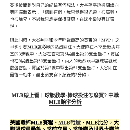
賽後被問到對自己的紀錄有何想法，大谷翔平透過翻譯向
美國媒體表示：「聽到這個，我只覺得很光榮，很高興，
也很謙卑。不過我只想要保持健康，在球季最後有好表
現。」
與此同時，大谷翔平和今年呼聲最高的賈吉的「MVP」之
爭也引發
MLB運彩
界的熱烈關注。天使隊在本季最後與洋
基的3連戰中，大谷在首戰第5局轟出第29支全壘打，賈居
也在8局轟出第50支全壘打，兩人的激烈競爭讓球場觀眾
歡聲雷動。賈居於第2戰中擊出第51支全壘打，大谷則在
最後一戰中，轟出這支寫下紀錄的3分砲。
MLB線上看
︱
球版教學-棒球投注怎麼買? 中職
MLB賠率分析
美國職棒MLB賽程、
MLB戰績
、MLB比分，大
聯盟球員動態、季前交易、季後賽及世界大賽等