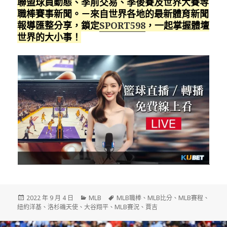
聯盟球員動態、季前交易、季後賽及世界大賽等
職棒賽事新聞。－來自世界各地的最新體育新聞
報導匯整分享，鎖定
SPORT598
，一起掌握體壇
世界的大小事！
發
分
標
2022 年 9 月 4 日
MLB
MLB職棒
、
MLB比分
、
MLB賽程
、
佈
類
籤
紐約洋基
、
洛杉磯天使
、
大谷翔平
、
MLB賽況
、
賈吉
日
期: