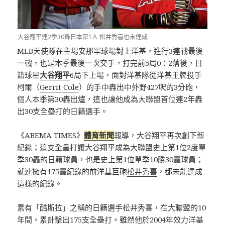
大谷翔平連2季30轟日本第1人 松井秀喜也未達成
MLB天使隊在主場安那罕球場對上洋基，進行3連戰最後
一戰，也是本季最後一次交手，打完前5局0：2落後，日
籍球星
大谷翔平
6局下上場，面對洋基隊從洋基王牌投手
柯爾（
Gerrit Cole
）的手中轟出中外野427呎的3分砲，
個人本季第30轟出爐，這也讓他成為大聯盟首位連2年轟
出30支全壘打的日籍選手。
《ABEMA TIMES》
體育新聞
報導，大谷翔平再次創下新
紀錄；這支全壘打讓大谷翔平成為大聯盟史上第1位2度單
季30轟的日籍球員，也是史上第1位單季10勝30轟球員；
就連擁有175轟紀錄的前洋基巨砲
松井秀喜
，都未能達成
這樣的紀錄。
素有「酷斯拉」之稱的日籍選手松井秀喜，在大聯盟的10
年間，累計擊出175支全壘打。雖然他於2004年效力洋基