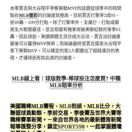
本季賈吉與大谷翔平爭奪美聯MVP的話題從球季中的時間
點在
MLB運彩
的討論度就極高，目前賈吉打擊率2成93、
前49轟、109分打點。除了打擊率外，全壘打、打點成績
是全大聯盟最佳，並且相當有機會突破美聯紀錄的單季61
轟，因此球迷、美國媒體主流分成大谷派、賈吉派討論誰
最後可以獲得MVP殊榮；而無論最終是賈吉還是大谷翔平
拿下美聯MVP，可以確定的是2人都繳出了超越滿分的表
現，才讓球迷有如此高的討論度。
MLB線上看
︱
球版教學-棒球投注怎麼買? 中職
MLB賠率分析
美國職棒MLB賽程、
MLB戰績
、MLB比分，大
聯盟球員動態、季前交易、季後賽及世界大賽等
職棒賽事新聞。－來自世界各地的最新體育新聞
報導匯整分享，鎖定
SPORT598
，一起掌握體壇