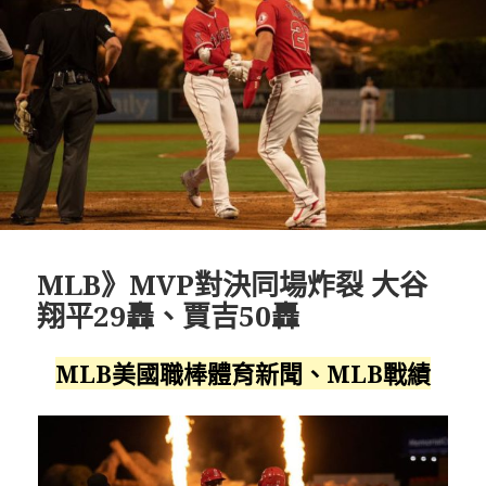
MLB》MVP對決同場炸裂 大谷
翔平29轟、賈吉50轟
MLB美國職棒體育新聞、MLB戰績