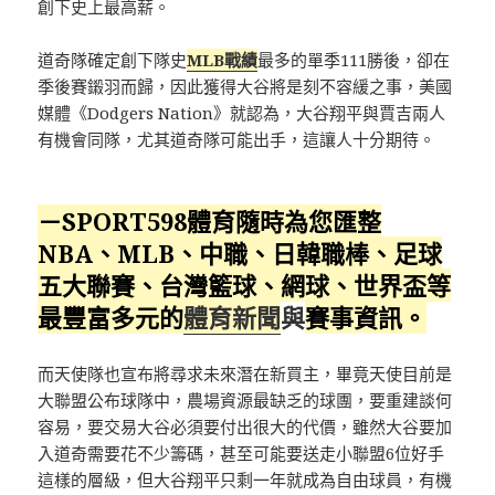
創下史上最高薪。
道奇隊確定創下隊史
MLB戰績
最多的單季111勝後，卻在
季後賽鎩羽而歸，因此獲得大谷將是刻不容緩之事，美國
媒體《Dodgers Nation》就認為，大谷翔平與賈吉兩人
有機會同隊，尤其道奇隊可能出手，這讓人十分期待。
－SPORT598體育隨時為您匯整
NBA、MLB、中職、日韓職棒、足球
五大聯賽、台灣籃球、網球、
世界盃
等
最豐富多元的
體育新聞
與
賽事資訊。
而天使隊也宣布將尋求未來潛在新買主，畢竟天使目前是
大聯盟公布球隊中，農場資源最缺乏的球團，要重建談何
容易，要交易大谷必須要付出很大的代價，雖然大谷要加
入道奇需要花不少籌碼，甚至可能要送走小聯盟6位好手
這樣的層級，但大谷翔平只剩一年就成為自由球員，有機