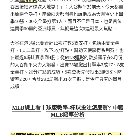
谷直接把這球送入地獄！」；大谷翔平於前天、今天都轟
出致勝全壘打，連續兩天都開轟也讓他成為大聯盟史上單
季10勝、30支全壘打第1人，而且不但是日本、也是首位
連兩季30轟的亞洲球員，無疑是這次3連戰最大焦點。
大谷在這3場比賽合計12次打數5支安打，包括兩支全壘
打、1支二壘打，攻下5分打點，幫助天使贏得系列賽，也
在最近6場比賽拿到4勝；從
MLB運彩
的數據顯示在8月份
的大谷翔平火力大爆發，出賽28場繳出打擊率3成17、8支
全壘打、20分打點的成績，5次登板先發投出2勝2敗、防
禦率2.20，合計28.2局飆出31次三振；是今年最夯的單月
成績。
MLB線上看
︱
球版教學-棒球投注怎麼買? 中職
MLB賠率分析