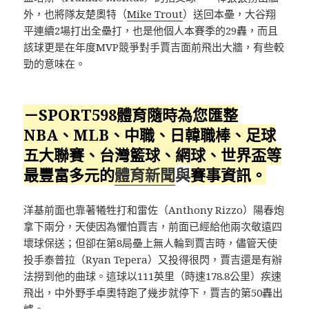
外，也將隊友楚奧特（
Mike Trout
）送回本壘，大谷翔
平連續2場打出全壘打，也是他個人本賽季的29轟，而且
該球更是在年度MVP競爭對手賈吉面前飛出大牆，有些較
勁的意味在。
－SPORT598體育隨時為您匯整
NBA、MLB、中職、日韓職棒、足球
五大聯賽、台灣籃球、網球、
世界盃
等
最豐富多元的
體育新聞
與
賽事資訊。
洋基前面也靠著犧牲打和雷佐（Anthony Rizzo）陽春炮
拿下兩分，天使因為懼怕賈吉，前面已經給他兩次敬遠四
壞球保送；但卻在第8局壘上無人輪到賈吉時，儘管天使
投手泰普拉（Ryan Tepera）又投得很閃，賈吉還是有辦
法撈到他的曲球。這球以111英里（時速178.8公里）疾速
飛出，中外野手卓奧特跑了幾步就停下，賈吉的第50轟出