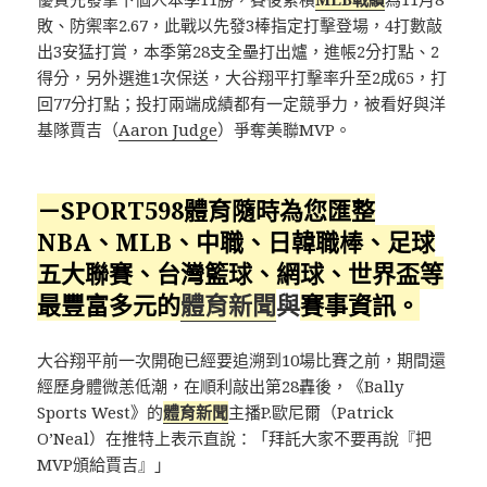
敗、防禦率2.67，此戰以先發3棒指定打擊登場，4打數敲
出3安猛打賞，本季第28支全壘打出爐，進帳2分打點、2
得分，另外選進1次保送，大谷翔平打擊率升至2成65，打
回77分打點；投打兩端成績都有一定競爭力，被看好與洋
基隊賈吉（
Aaron Judge
）爭奪美聯MVP。
－SPORT598體育隨時為您匯整
NBA、MLB、中職、日韓職棒、足球
五大聯賽、台灣籃球、網球、
世界盃
等
最豐富多元的
體育新聞
與
賽事資訊。
大谷翔平前一次開砲已經要追溯到10場比賽之前，期間還
經歷身體微恙低潮，在順利敲出第28轟後，《Bally
Sports West》的
體育新聞
主播P.歐尼爾（Patrick
O’Neal）在推特上表示直說：「拜託大家不要再說『把
MVP頒給賈吉』」