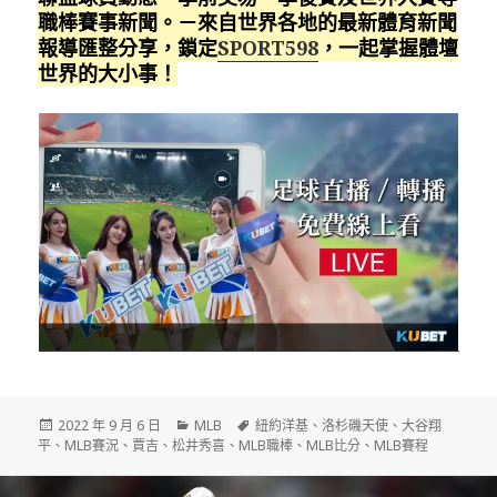
職棒賽事新聞。－來自世界各地的最新體育新聞
報導匯整分享，鎖定
SPORT598
，一起掌握體壇
世界的大小事！
發
分
標
2022 年 9 月 6 日
MLB
紐約洋基
、
洛杉磯天使
、
大谷翔
佈
類
籤
平
、
MLB賽況
、
賈吉
、
松井秀喜
、
MLB職棒
、
MLB比分
、
MLB賽程
日
期: