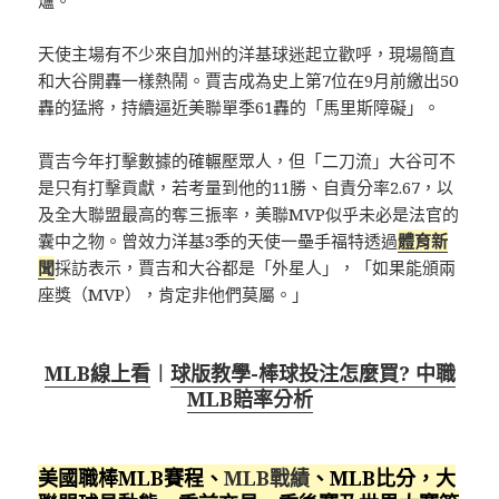
爐。
天使主場有不少來自加州的洋基球迷起立歡呼，現場簡直
和大谷開轟一樣熱鬧。賈吉成為史上第7位在9月前繳出50
轟的猛將，持續逼近美聯單季61轟的「馬里斯障礙」。
賈吉今年打擊數據的確輾壓眾人，但「二刀流」大谷可不
是只有打擊貢獻，若考量到他的11勝、自責分率2.67，以
及全大聯盟最高的奪三振率，美聯MVP似乎未必是法官的
囊中之物。曾效力洋基3季的天使一壘手福特透過
體育新
聞
採訪表示，賈吉和大谷都是「外星人」，「如果能頒兩
座獎（MVP），肯定非他們莫屬。」
MLB線上看
︱
球版教學-棒球投注怎麼買? 中職
MLB賠率分析
美國職棒MLB賽程、
MLB戰績
、MLB比分，大