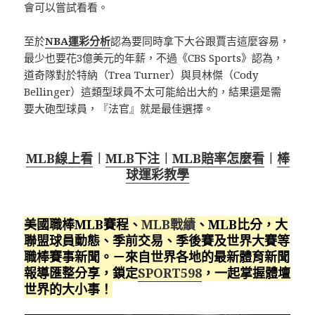
會可以嘗試看看。
至於
NBA運彩分析
認為要同時拿下大谷跟賈吉這麼容易，
最少也要花3億美元的年薪，不過《CBS Sports》認為，
道奇隊對於特納（Trea Turner）與貝林傑（Cody
Bellinger）這類型球員不太可能給出大約，結果還是需
要大砲型球員，『法官』就是最佳選擇。
MLB線上看
︱
MLB下注
︱
MLB賠率怎麼看
︱
棒
球運彩教學
美國職棒MLB賽程、
MLB戰績
、MLB比分，大
聯盟球員動態、季前交易、季後賽及世界大賽等
職棒賽事新聞。－來自世界各地的最新體育新聞
報導匯整分享，鎖定
SPORT598
，一起掌握體壇
世界的大小事！