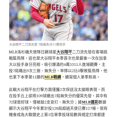
大谷翔平二刀流先發 7局無失分11勝到手
MLB洛杉磯天使隊日籍球星
大谷翔平
二刀流先發在客場挑
戰藍鳥隊，這也是大谷翔平本季首次也是最後一次在加拿
大以投手身分亮相，吸引爆滿的4萬5311人進場觀賽，主
投7局飆出9次三振、無失分，率隊以2比0擊敗藍鳥隊，他
也拿下本季第11勝的
MLB戰績
，續寫個人單季新高。
此戰大谷翔平在打擊方面僅獲2次保送沒太搶眼表現，而
在投手丘上卻用109球繳出7局無失分的優質先發，其中有
72球是好球，僅被敲2支安打、無失分；據
MLB運彩
數據
顯示大谷翔平今年累計投128局超過天使已賽127場，很有
機會成為大聯盟史上第1位單季投球局數與規定打席都達