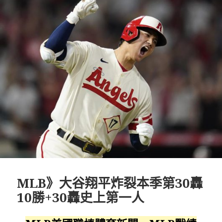
MLB》大谷翔平炸裂本季第30轟
10勝+30轟史上第一人