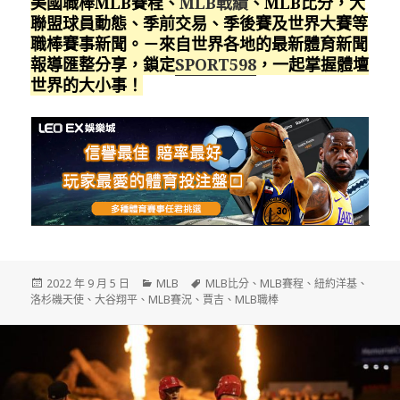
美國職棒MLB賽程、
MLB戰績
、MLB比分，大
聯盟球員動態、季前交易、季後賽及世界大賽等
職棒賽事新聞。－來自世界各地的最新體育新聞
報導匯整分享，鎖定
SPORT598
，一起掌握體壇
世界的大小事！
發
分
標
2022 年 9 月 5 日
MLB
MLB比分
、
MLB賽程
、
紐約洋基
、
佈
類
籤
洛杉磯天使
、
大谷翔平
、
MLB賽況
、
賈吉
、
MLB職棒
日
期: