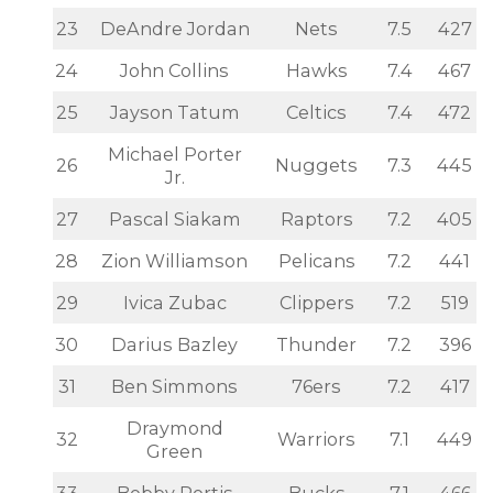
23
DeAndre Jordan
Nets
7.5
427
24
John Collins
Hawks
7.4
467
25
Jayson Tatum
Celtics
7.4
472
Michael Porter
26
Nuggets
7.3
445
Jr.
27
Pascal Siakam
Raptors
7.2
405
28
Zion Williamson
Pelicans
7.2
441
29
Ivica Zubac
Clippers
7.2
519
30
Darius Bazley
Thunder
7.2
396
31
Ben Simmons
76ers
7.2
417
Draymond
32
Warriors
7.1
449
Green