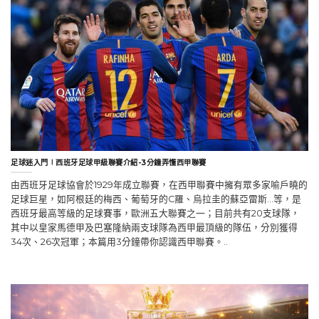
足球迷入門∣西班牙足球甲級聯賽介紹-3分鐘弄懂西甲聯賽
由西班牙足球協會於1929年成立聯賽，在西甲聯賽中擁有眾多家喻戶曉的
足球巨星，如阿根廷的梅西、葡萄牙的C羅、烏拉圭的蘇亞雷斯…等，是
西班牙最高等級的足球賽事，歐洲五大聯賽之一；目前共有20支球隊，
其中以皇家馬德甲及巴塞隆納兩支球隊為西甲最頂級的隊伍，分別獲得
34次、26次冠軍；本篇用3分鐘帶你認識西甲聯賽。..