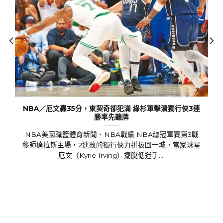
NBA／厄文轟35分，東契奇卻犯滿 綠杉軍擊潰獨行俠3連
勝率先聽牌
NBA美國職籃體育新聞、NBA戰績 NBA總冠軍賽第3戰
移師達拉斯主場，2連敗的獨行俠力拼扳回一城，當家球星
厄文（Kyrie Irving）擺脫低迷手....