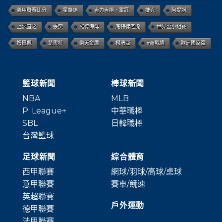
義甲聯賽比分
霍華德
吉力吉撈．鞏冠
捷克
阿提諾
上沢直之
張奕
羅德海洋
底特律老虎
世界盃小組賽
姆巴佩
楚奧特
樂天金鷹
柯瑞亞
mlb戰績
歐洲國家盃
籃球新聞
棒球新聞
NBA
MLB
P. League+
中華職棒
SBL
日韓職棒
台灣籃球
足球新聞
綜合體育
西甲聯賽
網球/羽球/高球/桌球
意甲聯賽
賽車/競速
英超聯賽
戶外運動
德甲聯賽