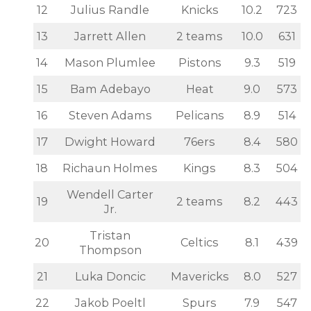
12
Julius Randle
Knicks
10.2
723
13
Jarrett Allen
2 teams
10.0
631
14
Mason Plumlee
Pistons
9.3
519
15
Bam Adebayo
Heat
9.0
573
16
Steven Adams
Pelicans
8.9
514
17
Dwight Howard
76ers
8.4
580
18
Richaun Holmes
Kings
8.3
504
Wendell Carter
19
2 teams
8.2
443
Jr.
Tristan
20
Celtics
8.1
439
Thompson
21
Luka Doncic
Mavericks
8.0
527
22
Jakob Poeltl
Spurs
7.9
547