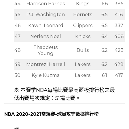
44
Harrison Barnes
Kings
6.6
385
45
P.J. Washington
Hornets
6.5
418
46
Kawhi Leonard
Clippers
6.5
337
47
Nerlens Noel
Knicks
6.4
408
Thaddeus
48
Bulls
6.2
423
Young
49
Montrezl Harrell
Lakers
6.2
428
50
Kyle Kuzma
Lakers
6.1
417
※
本賽季NBA每場比賽最高籃板排行榜之最
低出賽場次規定：51場比賽。
NBA 2020-2021常規賽-球員攻守數據排行榜