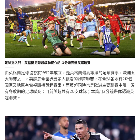
足球迷入門︱英格蘭足球超級聯賽介紹-3分鐘弄懂英超聯賽
由英格蘭足球協會於1992年成立，是英格蘭最高等級的足球賽事，歐洲五
大聯賽之一，英超是全世界最多人觀看的體育聯賽，在全球各地有212個
國家及地區有電視轉播英超賽事，而英超同時也是歐洲主要聯賽中唯一沒
有冬歇期的足球聯賽；目前英超共有20支球隊；本篇用3分鐘帶你認識英
超聯賽。..