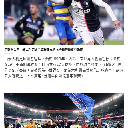
足球迷入門∣義大利足球甲級聯賽介紹-3分鐘弄懂意甲聯賽
由義大利足球總會管理，始於1898年，因第一次世界大戰而暫停；並於
1929年重新組織聯賽；目前共有20支球隊，由於球星雲集，在1990年世
界盃足球賽後，更被譽為小世界盃；是義大利最高等級的足球賽事，歐洲
五大聯賽之一，本篇用3分鐘帶你認識意甲聯賽。..