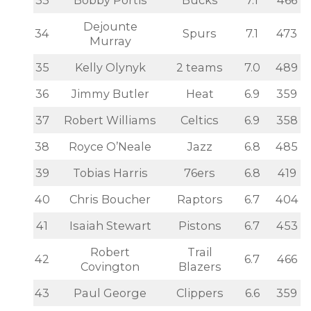
33
Bobby Portis
Bucks
7.1
466
Dejounte
34
Spurs
7.1
473
Murray
35
Kelly Olynyk
2 teams
7.0
489
36
Jimmy Butler
Heat
6.9
359
37
Robert Williams
Celtics
6.9
358
38
Royce O’Neale
Jazz
6.8
485
39
Tobias Harris
76ers
6.8
419
40
Chris Boucher
Raptors
6.7
404
41
Isaiah Stewart
Pistons
6.7
453
Robert
Trail
42
6.7
466
Covington
Blazers
43
Paul George
Clippers
6.6
359