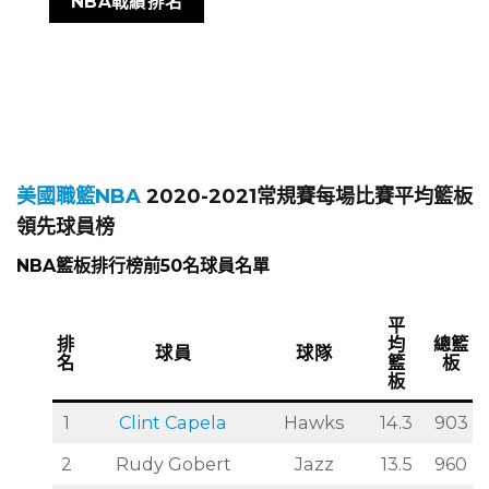
NBA戰績排名
美國職籃NBA
2020-2021常規賽每場比賽平均籃板
領先球員榜
NBA籃板排行榜前50名球員名單
平
排
均
總籃
球員
球隊
名
籃
板
板
1
Clint Capela
Hawks
14.3
903
2
Rudy Gobert
Jazz
13.5
960