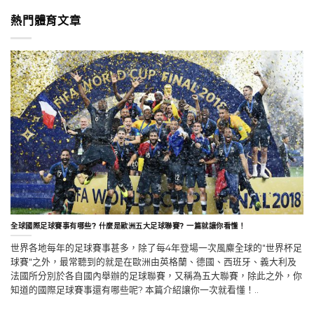
熱門體育文章
全球國際足球賽事有哪些? 什麼是歐洲五大足球聯賽? 一篇就讓你看懂！
世界各地每年的足球賽事甚多，除了每4年登場一次風麋全球的"世界杯足
球賽"之外，最常聽到的就是在歐洲由英格蘭、德國、西班牙、義大利及
法國所分別於各自國內舉辦的足球聯賽，又稱為五大聯賽，除此之外，你
知道的國際足球賽事還有哪些呢? 本篇介紹讓你一次就看懂！..