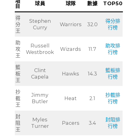
項
球員
球隊
數據
TOP50
目
得
Stephen
得分排
分
Warriors
32.0
Curry
行榜
王
助
Russell
助攻排
攻
Wizards
11.7
Westbrook
行榜
王
籃
Clint
籃板排
板
Hawks
14.3
Capela
行榜
王
抄
Jimmy
抄截排
截
Heat
2.1
Butler
行榜
王
封
Myles
封阻排
阻
Pacers
3.4
Turner
行榜
王