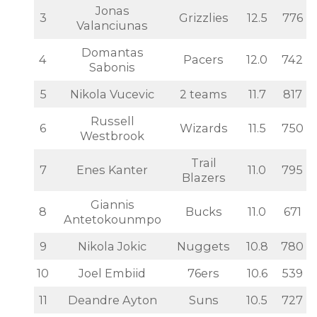
Jonas
3
Grizzlies
12.5
776
Valanciunas
Domantas
4
Pacers
12.0
742
Sabonis
5
Nikola Vucevic
2 teams
11.7
817
Russell
6
Wizards
11.5
750
Westbrook
Trail
7
Enes Kanter
11.0
795
Blazers
Giannis
8
Bucks
11.0
671
Antetokounmpo
9
Nikola Jokic
Nuggets
10.8
780
10
Joel Embiid
76ers
10.6
539
11
Deandre Ayton
Suns
10.5
727