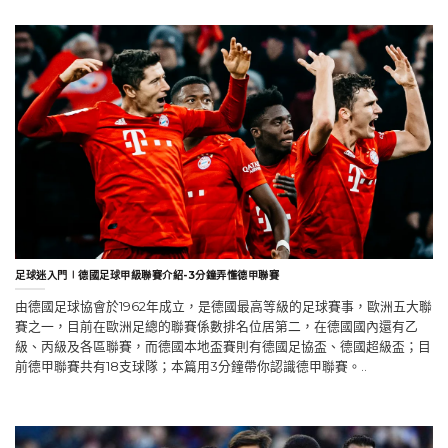
足球迷入門∣德國足球甲級聯賽介紹-3分鐘弄懂德甲聯賽
由德國足球協會於1962年成立，是德國最高等級的足球賽事，歐洲五大聯
賽之一，目前在歐洲足總的聯賽係數排名位居第二，在德國國內還有乙
級、丙級及各區聯賽，而德國本地盃賽則有德國足協盃、德國超級盃；目
前德甲聯賽共有18支球隊；本篇用3分鐘帶你認識德甲聯賽。..