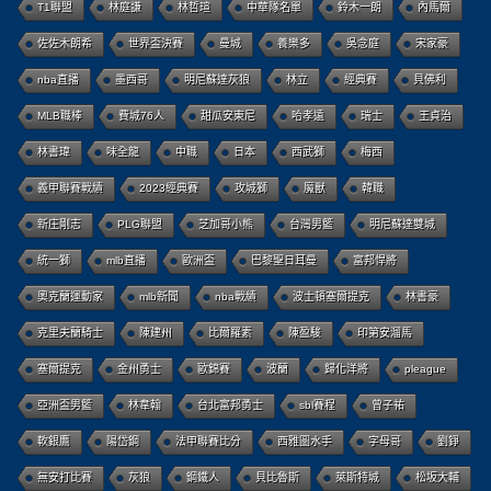
T1聯盟
林庭謙
林哲瑄
中華隊名單
鈴木一朗
內馬爾
佐佐木朗希
世界盃決賽
曼城
養樂多
吳念庭
宋家豪
nba直播
墨西哥
明尼蘇達灰狼
林立
經典賽
貝佛利
MLB職棒
費城76人
甜瓜安東尼
哈孝遠
瑞士
王貞治
林書瑋
味全龍
中職
日本
西武獅
梅西
義甲聯賽戰績
2023經典賽
攻城獅
魔獸
韓職
新庄剛志
PLG聯盟
芝加哥小熊
台灣男籃
明尼蘇達雙城
統一獅
mlb直播
歐洲盃
巴黎聖日耳曼
富邦悍將
奧克蘭運動家
mlb新聞
nba戰績
波士頓塞爾提克
林書豪
克里夫蘭騎士
陳建州
比爾羅素
陳盈駿
印第安溜馬
塞爾提克
金州勇士
歐錦賽
波蘭
歸化洋將
pleague
亞洲盃男籃
林韋翰
台北富邦勇士
sbl賽程
曾子祐
軟銀鷹
陽岱鋼
法甲聯賽比分
西雅圖水手
字母哥
劉錚
無安打比賽
灰狼
鋼鐵人
貝比魯斯
萊斯特城
松坂大輔