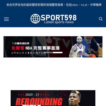
Skip
各地的最新體育新聞和現場體育報導，包括NBA、MLB、中華職棒、籃球、網球、足
to
content