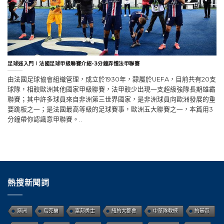
足球迷入門∣法國足球甲級聯賽介紹-3分鐘弄懂法甲聯賽
由法國足球協會組織管理，成立於1930年，隸屬於UEFA，目前共有20支
球隊，相較歐洲其他國家甲級聯賽，法甲較少出現一支超級強隊長期雄霸
聯賽；其中許多球員來自非洲第三世界國家，是非洲球員向歐洲發展的重
要跳板之一；是法國最高等級的足球賽事，歐洲五大聯賽之一，本篇用3
分鐘帶你認識意甲聯賽。..
熱搜新聞詞
澳洲
烏克蘭
富邦勇士
紐約大都會
中華隊教練
約基奇