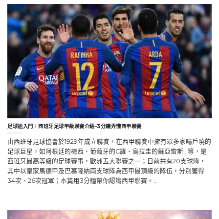
足球迷入門∣西班牙足球甲級聯賽介紹-3分鐘弄懂西甲聯賽
由西班牙足球協會於1929年成立聯賽，在西甲聯賽中擁有眾多家喻戶曉的
足球巨星，如阿根廷的梅西、葡萄牙的C羅、烏拉圭的蘇亞雷斯…等，是
西班牙最高等級的足球賽事，歐洲五大聯賽之一；目前共有20支球隊，
其中以皇家馬德甲及巴塞隆納兩支球隊為西甲最頂級的隊伍，分別獲得
34次、26次冠軍；本篇用3分鐘帶你認識西甲聯賽。..