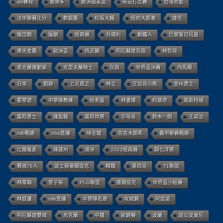
sbl賽程
養樂多
歐洲國家盃
無安打比賽
台灣男籃
法甲聯賽比分
軟銀鷹
松坂大輔
紐約大都會
捷克
陽岱鋼
魔獸
經典賽
貝佛利
鋼鐵人
巴黎聖日耳曼
樂天金鷹
歐洲盃
西武獅
明尼蘇達灰狼
林哲瑄
奧克蘭運動家
克里夫蘭騎士
灰狼
世界盃決賽
內馬爾
日本
劉錚
上沢直之
林立
芝加哥小熊
金州勇士
霍華德
中華隊教練
哈孝遠
林書瑋
約基奇
萊斯特城
富邦勇士
陳盈駿
富邦悍將
字母哥
鈴木一朗
王貞治
mlb戰績
nba直播
味全龍
佐佐木朗希
義甲聯賽戰績
比爾羅素
陳建州
澳洲
2023經典賽
歸化洋將
費城76人
波士頓塞爾提克
韓職
墨西哥
T1聯盟
林韋翰
曾子祐
PLG聯盟
塞爾提克
世界盃小組賽
林庭謙
mlb直播
中華隊名單
攻城獅
阿提諾
明尼蘇達雙城
烏克蘭
中職
歐錦賽
波蘭
甜瓜安東尼