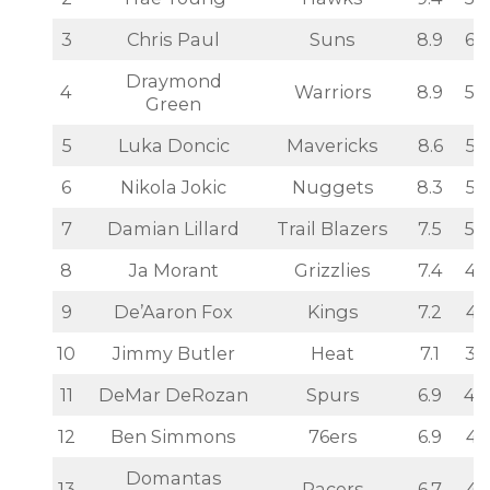
2
Trae Young
Hawks
9.4
59
3
Chris Paul
Suns
8.9
62
Draymond
4
Warriors
8.9
55
Green
5
Luka Doncic
Mavericks
8.6
56
6
Nikola Jokic
Nuggets
8.3
59
7
Damian Lillard
Trail Blazers
7.5
50
8
Ja Morant
Grizzlies
7.4
46
9
De’Aaron Fox
Kings
7.2
41
10
Jimmy Butler
Heat
7.1
36
11
DeMar DeRozan
Spurs
6.9
42
12
Ben Simmons
76ers
6.9
40
Domantas