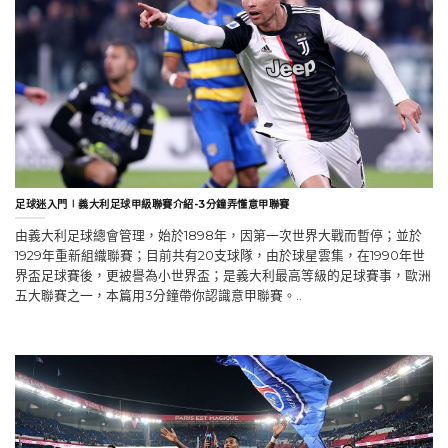
足球迷入門∣義大利足球甲級聯賽介紹-3分鐘弄懂意甲聯賽
由義大利足球總會管理，始於1898年，因第一次世界大戰而暫停；並於
1929年重新組織聯賽；目前共有20支球隊，由於球星雲集，在1990年世
界盃足球賽後，更被譽為小世界盃；是義大利最高等級的足球賽事，歐洲
五大聯賽之一，本篇用3分鐘帶你認識意甲聯賽。..