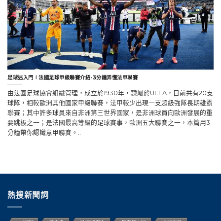
足球迷入門∣法國足球甲級聯賽介紹-3分鐘弄懂法甲聯賽
由法國足球協會組織管理，成立於1930年，隸屬於UEFA，目前共有20支
球隊，相較歐洲其他國家甲級聯賽，法甲較少出現一支超級強隊長期雄霸
聯賽；其中許多球員來自非洲第三世界國家，是非洲球員向歐洲發展的重
要跳板之一；是法國最高等級的足球賽事，歐洲五大聯賽之一，本篇用3
分鐘帶你認識意甲聯賽。..
熱搜新聞詞