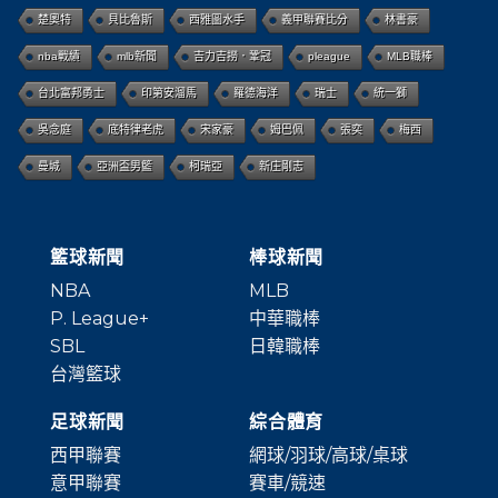
楚奧特
貝比魯斯
西雅圖水手
義甲聯賽比分
林書豪
nba戰績
mlb新聞
吉力吉撈．鞏冠
pleague
MLB職棒
台北富邦勇士
印第安溜馬
羅德海洋
瑞士
統一獅
吳念庭
底特律老虎
宋家豪
姆巴佩
張奕
梅西
曼城
亞洲盃男籃
柯瑞亞
新庄剛志
籃球新聞
棒球新聞
NBA
MLB
P. League+
中華職棒
SBL
日韓職棒
台灣籃球
足球新聞
綜合體育
西甲聯賽
網球/羽球/高球/桌球
意甲聯賽
賽車/競速