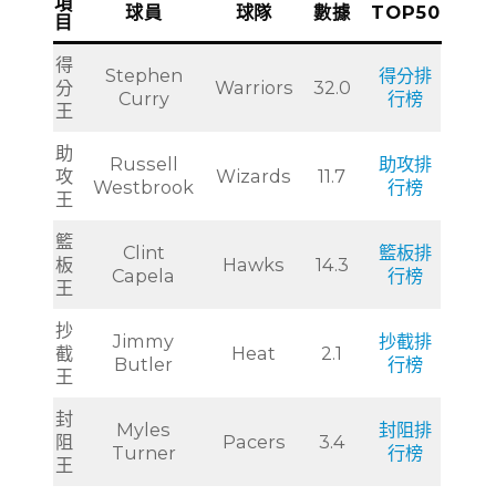
項
球員
球隊
數據
TOP50
目
得
Stephen
得分排
分
Warriors
32.0
Curry
行榜
王
助
Russell
助攻排
攻
Wizards
11.7
Westbrook
行榜
王
籃
Clint
籃板排
板
Hawks
14.3
Capela
行榜
王
抄
Jimmy
抄截排
截
Heat
2.1
Butler
行榜
王
封
Myles
封阻排
阻
Pacers
3.4
Turner
行榜
王