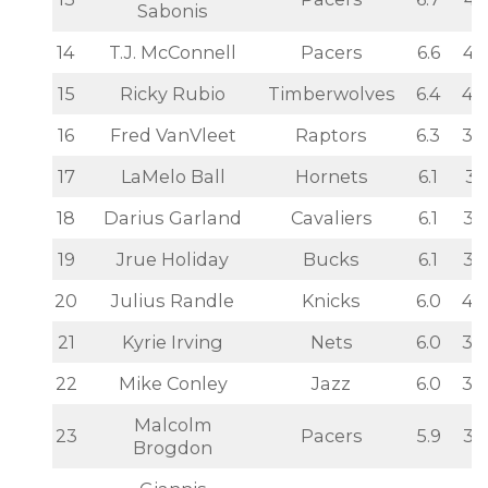
13
Pacers
6.7
41
Sabonis
14
T.J. McConnell
Pacers
6.6
45
15
Ricky Rubio
Timberwolves
6.4
43
16
Fred VanVleet
Raptors
6.3
32
17
LaMelo Ball
Hornets
6.1
31
18
Darius Garland
Cavaliers
6.1
32
19
Jrue Holiday
Bucks
6.1
35
20
Julius Randle
Knicks
6.0
42
21
Kyrie Irving
Nets
6.0
32
22
Mike Conley
Jazz
6.0
30
Malcolm
23
Pacers
5.9
32
Brogdon