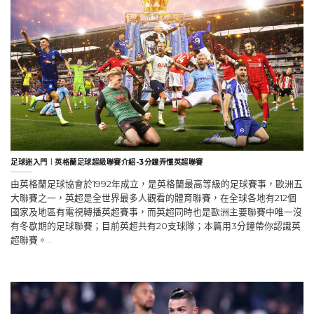
足球迷入門︱英格蘭足球超級聯賽介紹-3分鐘弄懂英超聯賽
由英格蘭足球協會於1992年成立，是英格蘭最高等級的足球賽事，歐洲五
大聯賽之一，英超是全世界最多人觀看的體育聯賽，在全球各地有212個
國家及地區有電視轉播英超賽事，而英超同時也是歐洲主要聯賽中唯一沒
有冬歇期的足球聯賽；目前英超共有20支球隊；本篇用3分鐘帶你認識英
超聯賽。..