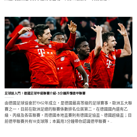
知道的國際足球賽事還有哪些呢? 本篇介紹讓你一次就看懂！..
足球迷入門∣德國足球甲級聯賽介紹-3分鐘弄懂德甲聯賽
由德國足球協會於1962年成立，是德國最高等級的足球賽事，歐洲五大聯
賽之一，目前在歐洲足總的聯賽係數排名位居第二，在德國國內還有乙
級、丙級及各區聯賽，而德國本地盃賽則有德國足協盃、德國超級盃；目
前德甲聯賽共有18支球隊；本篇用3分鐘帶你認識德甲聯賽。..