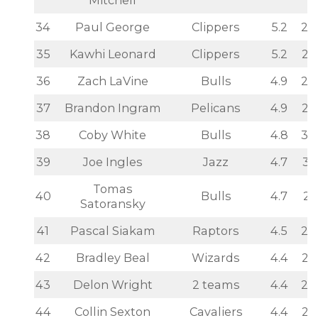
Mitchell
34
Paul George
Clippers
5.2
28
35
Kawhi Leonard
Clippers
5.2
26
36
Zach LaVine
Bulls
4.9
28
37
Brandon Ingram
Pelicans
4.9
29
38
Coby White
Bulls
4.8
32
39
Joe Ingles
Jazz
4.7
31
Tomas
40
Bulls
4.7
27
Satoransky
41
Pascal Siakam
Raptors
4.5
25
42
Bradley Beal
Wizards
4.4
26
43
Delon Wright
2 teams
4.4
27