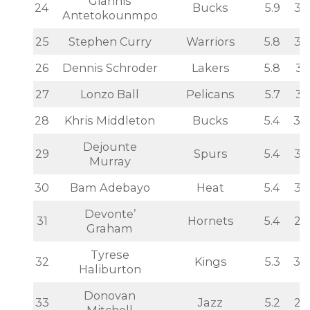
Giannis
24
Bucks
5.9
35
Antetokounmpo
25
Stephen Curry
Warriors
5.8
36
26
Dennis Schroder
Lakers
5.8
35
27
Lonzo Ball
Pelicans
5.7
31
28
Khris Middleton
Bucks
5.4
37
Dejounte
29
Spurs
5.4
36
Murray
30
Bam Adebayo
Heat
5.4
34
Devonte’
31
Hornets
5.4
29
Graham
Tyrese
32
Kings
5.3
30
Haliburton
Donovan
33
Jazz
5.2
27