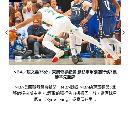
6 月
NBA／厄文轟35分，東契奇卻犯滿 綠杉軍擊潰獨行俠3連
勝率先聽牌
NBA美國職籃體育新聞、NBA戰績 NBA總冠軍賽第3戰
移師達拉斯主場，2連敗的獨行俠力拼扳回一城，當家球星
厄文（Kyrie Irving）擺脫低迷手....