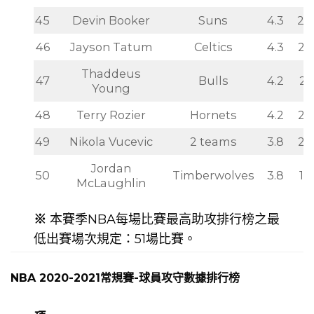
44
Collin Sexton
Cavaliers
4.4
26
45
Devin Booker
Suns
4.3
28
46
Jayson Tatum
Celtics
4.3
27
Thaddeus
47
Bulls
4.2
29
Young
48
Terry Rozier
Hornets
4.2
29
49
Nikola Vucevic
2 teams
3.8
26
Jordan
50
Timberwolves
3.8
19
McLaughlin
※
本賽季NBA每場比賽最高助攻排行榜之最
低出賽場次規定：51場比賽。
NBA 2020-2021常規賽-球員攻守數據排行榜