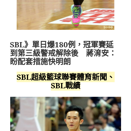
SBL》單日爆180例，冠軍賽延
到第三級警戒解除後 蔣淯安：
盼配套措施快明朗
SBL超級籃球聯賽體育新聞、
SBL戰績