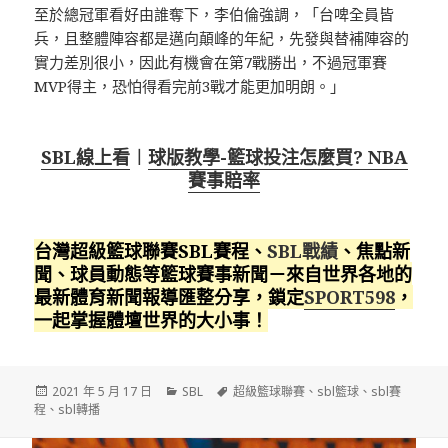
至於總冠軍看好由誰奪下，李伯倫強調，「台啤全員皆
兵，且整體陣容都是邁向顛峰的年紀，先發與替補陣容的
實力差別很小，因此有機會在第7戰勝出，不過冠軍賽
MVP得主，恐怕得看完前3戰才能更加明朗。」
SBL線上看
︱
球版教學-籃球投注怎麼買? NBA
賽事賠率
台灣超級籃球聯賽SBL賽程、
SBL戰績
、焦點新
聞、球員動態等籃球賽事新聞－來自世界各地的
最新體育新聞報導匯整分享，鎖定
SPORT598
，
一起掌握體壇世界的大小事！
發
分
標
2021 年 5 月 17 日
SBL
超級籃球聯賽
、
sbl籃球
、
sbl賽
佈
類
籤
程
、
sbl轉播
日
期: