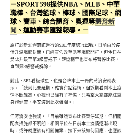
－SPORT598提供NBA、MLB、中華
職棒、台灣籃球、棒球、國際足球、網
球、賽車、綜合體育、奧運等
體育新
聞
、運動賽事匯整報導。－
原訂於新莊體育館進行的SBL年度總冠軍戰，日前由於疫
情升溫場館封閉，已經宣佈改至晧宇場館開打，但今日在
雙北升級至第3級警戒下，籃協稍早也宣布將暫停比賽，
直到第3級警戒解除。
對此，SBL看板球星，也是台啤本土一哥的蔣淯安就表
示，「聽到比賽延期，確實有點錯愕，但近期看到本土疫
情不斷飆高，心裡也已經有了準備，只希望大家都能注重
身體健康，平安渡過此次難關。」
但蔣淯安也強調，「目前雖然宣布比賽暫停延期，但相關
配套措施都不明朗，相關單位在日前本土疫情逐漸出現
時，或許就應該有相關備案，接下來該如何因應，也應該