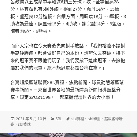
呂政儒以五成命中率飆進6顆三分球，攻下全場最高28
分，林宜輝也有5顆外線，得到27分，喬丹14分、15籃
板，盧冠良12分進帳。台銀方面，周暐宸18分、6籃板、3
助攻為最佳，陳昱瑞15分、4助攻，謝宗融14分、9籃板，
陳宥昫8分、6籃板。
而邱大宗也在今天賽後先向對手放話，「我們裕隆不論對
手高矮胖瘦，都會做好自己的本份，想辦法去突破。接下
來的冠軍賽不跟他們玩了！我們要搶下這座冠軍，去擁抱
屬於我們的冠軍，總不能冠軍都是台啤在拿。」
台灣超級籃球聯賽SBL賽程，焦點新聞、球員動態等籃球
賽事新聞。－來自世界各地的最新體育新聞報導匯整分
享，鎖定
SPORT598
，一起掌握體壇世界的大小事！
發
分
標
2021 年 5 月 10 日
SBL
sbl賽程
、
sbl轉播
、
超級籃球聯
佈
類
籤
賽
、
sbl籃球
日
期: