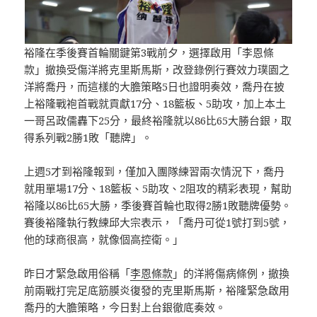
裕隆在季後賽首輪關鍵第3戰前夕，選擇啟用「李恩條
款」撤換受傷洋將克里斯馬斯，改登錄例行賽效力璞園之
洋將喬丹，而這樣的大膽策略5日也證明奏效，喬丹在披
上裕隆戰袍首戰就貢獻17分、18籃板、5助攻，加上本土
一哥呂政儒轟下25分，最終裕隆就以86比65大勝台銀，取
得系列戰2勝1敗「聽牌」。
上週5才到裕隆報到，僅加入團隊練習兩次情況下，喬丹
就用單場17分、18籃板、5助攻、2阻攻的精彩表現，幫助
裕隆以86比65大勝，季後賽首輪也取得2勝1敗聽牌優勢。
賽後裕隆執行教練邱大宗表示，「喬丹可從1號打到5號，
他的球商很高，就像個高控衛。」
昨日才緊急啟用俗稱「
李恩條款
」的洋將傷病條例，撤換
前兩戰打完足底筋膜炎復發的克里斯馬斯，裕隆緊急啟用
喬丹的大膽策略，今日對上台銀徹底奏效。