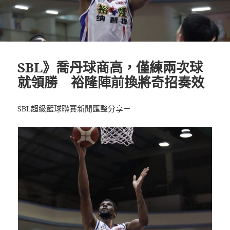
SBL》喬丹球商高，僅練兩次球
就領勝 裕隆陣前換將奇招奏效
SBL超級籃球聯賽新聞匯整分享－