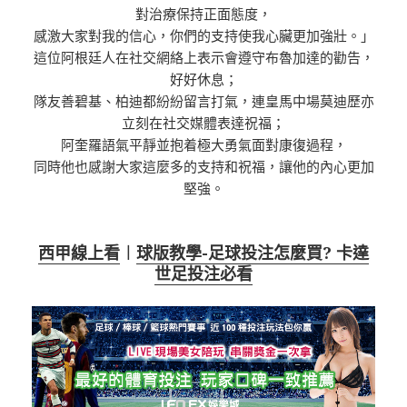
對治療保持正面態度，
感激大家對我的信心，你們的支持使我心臟更加強壯。」
這位阿根廷人在社交網絡上表示會遵守布魯加達的勸告，
好好休息；
隊友善碧基、柏迪都紛紛留言打氣，連皇馬中場莫迪歷亦
立刻在社交媒體表達祝福；
阿奎羅語氣平靜並抱着極大勇氣面對康復過程，
同時他也感謝大家這麼多的支持和祝福，讓他的內心更加
堅強。
西甲線上看
︱
球版教學-足球投注怎麼買? 卡達
世足投注必看