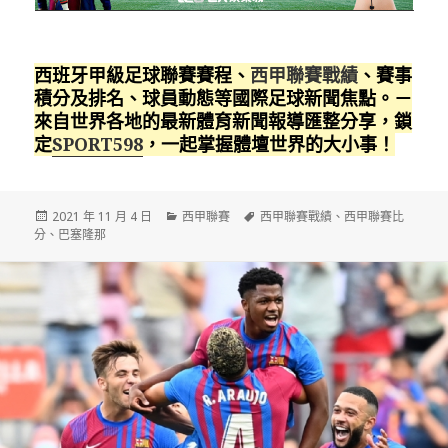
西班牙甲級足球聯賽賽程、
西甲聯賽戰績
、賽事
積分及排名、球員動態等國際足球新聞焦點。－
來自世界各地的最新體育新聞報導匯整分享，鎖
定
SPORT598
，一起掌握體壇世界的大小事！
發
分
標
2021 年 11 月 4 日
西甲聯賽
西甲聯賽戰績
、
西甲聯賽比
佈
類
籤
分
、
巴塞隆那
日
期: