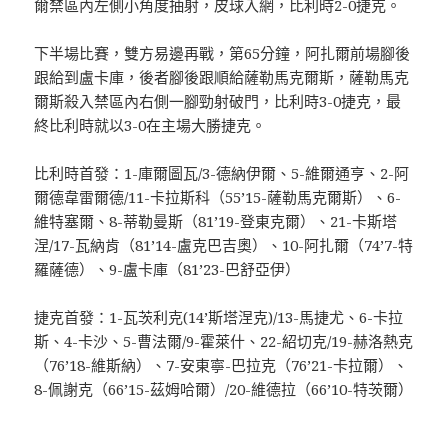
爾禁區內左側小角度抽射，皮球入網，比利時2-0捷克。
下半場比賽，雙方易邊再戰，第65分鐘，阿扎爾前場腳後
跟給到盧卡庫，後者腳後跟順給薩勒馬克爾斯，薩勒馬克
爾斯殺入禁區內右側一腳勁射破門，比利時3-0捷克，最
終比利時就以3-0在主場大勝捷克。
比利時首發：1-庫爾圖瓦/3-德納伊爾、5-維爾通亨、2-阿
爾德韋雷爾德/11-卡拉斯科（55’15-薩勒馬克爾斯）、6-
維特塞爾、8-蒂勒曼斯（81’19-登東克爾）、21-卡斯塔
涅/17-瓦納肯（81’14-盧克巴吉奧）、10-阿扎爾（74’7-特
羅薩德）、9-盧卡庫（81’23-巴舒亞伊）
捷克首發：1-瓦茨利克(14’斯塔涅克)/13-馬捷尤、6-卡拉
斯、4-卡沙、5-曹法爾/9-霍萊什、22-紹切克/19-赫洛熱克
（76’18-維斯納）、7-安東寧-巴拉克（76’21-卡拉爾）、
8-佩謝克（66’15-茲姆哈爾）/20-維德拉（66’10-特茨爾）