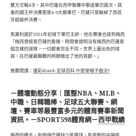
雙方交戰4次，其中巴蕯在西甲聯賽中擊退畢巴兩次，其
後的國王杯決賽更是4-0大勝畢巴。巴薩只是輸掉了西班
牙超級杯決賽。
馬塞利諾於2021年初接下畢巴主帥，他在賽後也談到梅西
「梅西曾經是巴薩的象徵，時間會證明沒有梅西的巴薩是
個怎樣的球隊，一切都會完全不同。世界上最出色的球
員，在巴薩最艱難的時期做出了他的貢獻。」
推薦閱讀：
運彩dcard-足球百科 什麼是帽子戲法?
－體壇動態分享︱匯整NBA、MLB、
中職、日韓職棒、足球五大聯賽、網
壇、賽車等最豐富多元的體育賽事新聞
資訊。－SPORT598體育網－
西甲戰績
梅西的離去，則使得巴薩缺少能帶球、能串聯的中場核