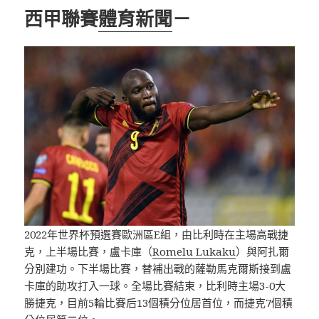
西甲聯賽
體育新聞
－
2022年世界杯預選賽歐洲區E組，由比利時在主場高戰捷
克，上半場比賽，盧卡庫（
Romelu Lukaku
）與阿扎爾
分別建功。下半場比賽，替補出戰的薩勒馬克爾斯接到盧
卡庫的助攻打入一球。全場比賽結束，比利時主場3-0大
勝捷克，目前5輪比賽后13個積分位居首位，而捷克7個積