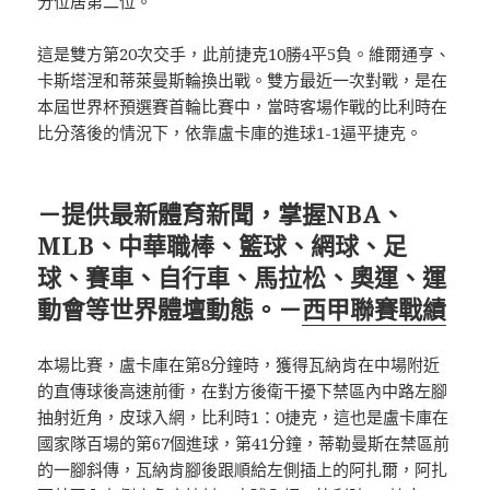
分位居第二位。
這是雙方第20次交手，此前捷克10勝4平5負。維爾通亨、
卡斯塔涅和蒂萊曼斯輪換出戰。雙方最近一次對戰，是在
本屆世界杯預選賽首輪比賽中，當時客場作戰的比利時在
比分落後的情況下，依靠盧卡庫的進球1-1逼平捷克。
－提供最新體育新聞，掌握NBA、
MLB、中華職棒、籃球、網球、足
球、賽車、自行車、馬拉松、奧運、運
動會等世界體壇動態。－
西甲聯賽戰績
本場比賽，盧卡庫在第8分鐘時，獲得瓦納肯在中場附近
的直傳球後高速前衝，在對方後衛干擾下禁區內中路左腳
抽射近角，皮球入網，比利時1：0捷克，這也是盧卡庫在
國家隊百場的第67個進球，第41分鐘，蒂勒曼斯在禁區前
的一腳斜傳，瓦納肯腳後跟順給左側插上的阿扎爾，阿扎