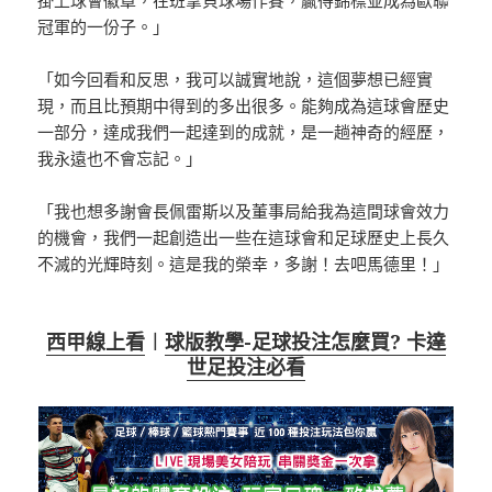
掛上球會徽章，在班拿貝球場作賽，贏得錦標並成為歐聯
冠軍的一份子。」
「如今回看和反思，我可以誠實地說，這個夢想已經實
現，而且比預期中得到的多出很多。能夠成為這球會歷史
一部分，達成我們一起達到的成就，是一趟神奇的經歷，
我永遠也不會忘記。」
「我也想多謝會長佩雷斯以及董事局給我為這間球會效力
的機會，我們一起創造出一些在這球會和足球歷史上長久
不滅的光輝時刻。這是我的榮幸，多謝！去吧馬德里！」
西甲線上看
︱
球版教學-足球投注怎麼買? 卡達
世足投注必看