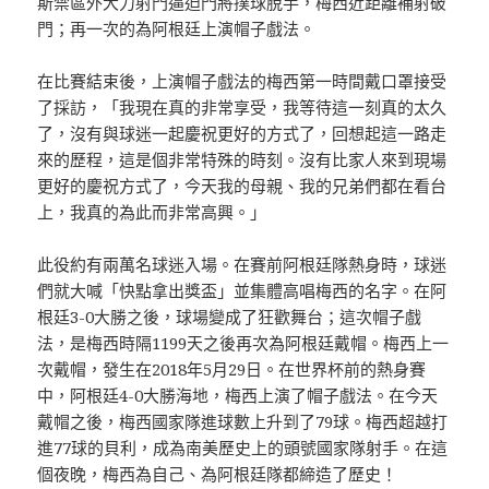
斯禁區外大力射門逼迫門將撲球脫手，梅西近距離補射破
門；再一次的為阿根廷上演帽子戲法。
在比賽結束後，上演帽子戲法的梅西第一時間戴口罩接受
了採訪，「我現在真的非常享受，我等待這一刻真的太久
了，沒有與球迷一起慶祝更好的方式了，回想起這一路走
來的歷程，這是個非常特殊的時刻。沒有比家人來到現場
更好的慶祝方式了，今天我的母親、我的兄弟們都在看台
上，我真的為此而非常高興。」
此役約有兩萬名球迷入場。在賽前阿根廷隊熱身時，球迷
們就大喊「快點拿出獎盃」並集體高唱梅西的名字。在阿
根廷3-0大勝之後，球場變成了狂歡舞台；這次帽子戲
法，是梅西時隔1199天之後再次為阿根廷戴帽。梅西上一
次戴帽，發生在2018年5月29日。在世界杯前的熱身賽
中，阿根廷4-0大勝海地，梅西上演了帽子戲法。在今天
戴帽之後，梅西國家隊進球數上升到了79球。梅西超越打
進77球的貝利，成為南美歷史上的頭號國家隊射手。在這
個夜晚，梅西為自己、為阿根廷隊都締造了歷史！