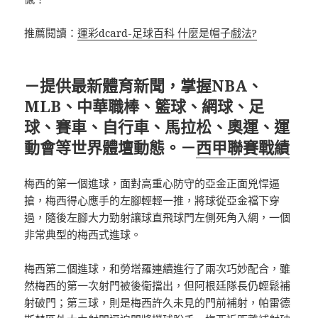
推薦閱讀：
運彩dcard-足球百科 什麼是帽子戲法?
－提供最新體育新聞，掌握NBA、
MLB、中華職棒、籃球、網球、足
球、賽車、自行車、馬拉松、奧運、運
動會等世界體壇動態。－
西甲聯賽戰績
梅西的第一個進球，面對高重心防守的亞金正面兇悍逼
搶，梅西得心應手的左腳輕輕一推，將球從亞金襠下穿
過，隨後左腳大力勁射讓球直飛球門左側死角入網，一個
非常典型的梅西式進球。
梅西第二個進球，和勞塔羅連續進行了兩次巧妙配合，雖
然梅西的第一次射門被後衛擋出，但阿根廷隊長仍輕鬆補
射破門；第三球，則是梅西許久未見的門前補射，帕雷德