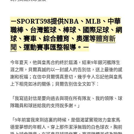
－SPORT598提供NBA、MLB、中華
職棒、台灣籃球、棒球、國際足球、網
球、賽車、綜合體育、奧運等
體育新
聞
、運動賽事匯整報導。－
今年夏天，他與皇馬合約終於屆滿，結束9年銀河艦隊生
涯之際，貝爾真誠的以一封感人的告別信，送上最後的感
謝和祝福；在信中貝爾情真意切，幾乎令人忘記他與皇馬
上下相見如冰的關係；貝爾告別信全文如下：
「我寫這封信是要向過去與現在所有隊友、我的領隊、球
隊職員和球迷給我的支持說多謝。」
「9年前當我來到這裏的時候，是個渴望實現效力皇家馬
德里夢想的年輕人。穿上那件潔淨無瑕的白色球衣，胸前