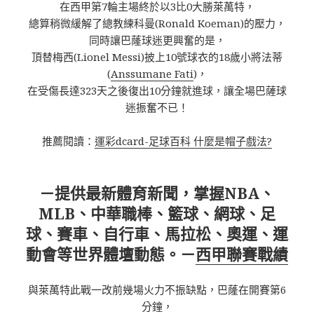
在西甲第7輪主場終於以3比0大勝萊萬特，
總算稍微緩解了總教練科曼(Ronald Koeman)的壓力，
同時讓巴蕯球迷更興奮的是，
頂替梅西(Lionel Messi)披上10號球衣的18歲小將法蒂
(
Anssumane Fati
)，
在受傷長達323天之後復出10分鐘就進球，讓全場巴薩球
迷振奮不已！
推薦閱讀：
運彩dcard-足球百科 什麼是帽子戲法?
－提供最新體育新聞，掌握NBA、
MLB、中華職棒、籃球、網球、足
球、賽車、自行車、馬拉松、奧運、運
動會等世界體壇動態。－
西甲聯賽戰績
與萊萬特此戰一改前幾場火力不振缺點，巴蕯在開賽第6
分鐘，