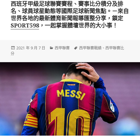
西班牙甲級足球聯賽賽程、賽事比分積分及排
名、球員球星動態等國際足球新聞焦點。－來自
世界各地的最新體育新聞報導匯整分享，鎖定
SPORT598
，一起掌握體壇世界的大小事！
發
分
標
2021 年 9 月 7 日
西甲聯賽
西甲聯賽戰績
、
西甲聯賽比
佈
類
籤
分
日
期: