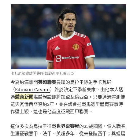
卡瓦尼親證離開曼聯 轉戰西甲瓦倫西亞
今夏約滿離開
英超聯賽
曼聯的烏拉圭隊射手卡瓦尼
（
Edinson Cavani
）終於決定下季新東家，由他本人透
過
體育新聞
媒體親證即將加盟
瓦倫西亞
，只要通過體測便
能與瓦倫西亞簽約2年，並在該會迎戰馬德里體育賽事時
作壁上觀，這也是他首度征戰西甲聯賽。
這位多次為烏拉圭征戰
世界盃賽程
的35歲國腳，個人職業
生涯征戰意甲、法甲、英超多年，從未登陸西甲；與蝙蝠