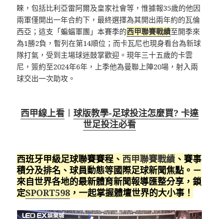
睞，包括比利亞雷阿爾及皇家社會等，惟據報35歲的他因
兩軍僅開出一年合約下，最終選擇為其開出兩年約的瓦倫
西亞；這支「蝙蝠軍團」本賽季的
西甲聯賽戰績
至開季來
為1勝2負，暫列在第14順位；而卡瓦尼也現身看台為新球
隊打氣，受到主場球迷鼓掌歡迎。現年三十五歲的卡雲
尼，簽約至2024年6年，上季他為曼聯上陣20場，射入兩
球交出一次助攻。
西甲線上看
︱
球版教學-足球投注怎麼買? 卡達
世足投注必看
西班牙甲級足球聯賽賽程、
西甲聯賽戰績
、賽事
積分及排名、球員動態等國際足球新聞焦點。－
來自世界各地的最新體育新聞報導匯整分享，鎖
定
SPORT598
，一起掌握體壇世界的大小事！