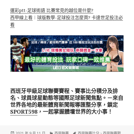
運彩ptt-足球術語 比賽常見的越位是什麼?
西甲線上看
︱
球版教學-足球投注怎麼買? 卡達世足投注必
看
西班牙甲級足球聯賽賽程、賽事比分積分及排
名、球員球星動態等國際足球新聞焦點。－來自
世界各地的最新體育新聞報導匯整分享，鎖定
SPORT598
，一起掌握體壇世界的大小事！
發
分
標
2021 年 9 月 11 日
西甲聯賽
西甲聯賽比分
、
西甲聯賽戰