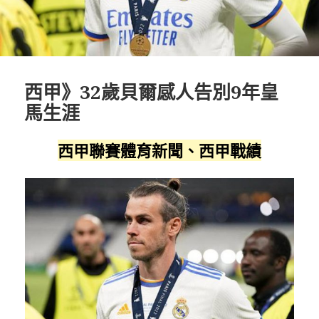
西甲》32歲貝爾感人告別9年皇
馬生涯
西甲聯賽體育新聞、西甲戰績