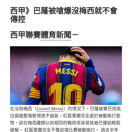
西甲》巴蕯被嗆爆沒梅西就不會
傳控
西甲聯賽
體育新聞
－
在沒有梅西（
Lionel Messi
）的情況下，巴蕯被畢巴用高
位逼搶整場壓得透不過氣，紅藍軍團完全處於被動挨打態
勢，這在梅西離開以前相同的戰術很容易就被巴蕯給輕鬆
破解， 紅藍軍團完全不像這場比賽被動挨打。 過去半年