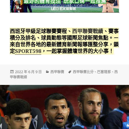
西班牙甲級足球聯賽賽程、
西甲聯賽戰績
、賽事
積分及排名、球員動態等國際足球新聞焦點。－
來自世界各地的最新體育新聞報導匯整分享，鎖
定
SPORT598
，一起掌握體壇世界的大小事！
發
分
標
2022 年 6 月 9 日
西甲聯賽
西甲聯賽比分
、
巴塞隆那
、
西
佈
類
籤
甲聯賽戰績
日
期: