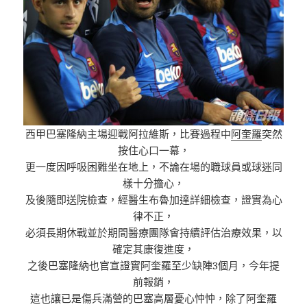
西甲巴塞隆納主場迎戰阿拉維斯，比賽過程中
阿奎羅
突然
按住心口一幕，
更一度因呼吸困難坐在地上，不論在場的職球員或球迷同
樣十分擔心，
及後隨即送院檢查，經醫生布魯加達詳細檢查，證實為心
律不正，
必須長期休戰並於期間醫療團隊會持續評估治療效果，以
確定其康復進度，
之後巴塞隆納也官宣證實阿奎羅至少缺陣3個月，今年提
前報銷，
這也讓已是傷兵滿營的巴塞高層憂心忡忡，除了阿奎羅