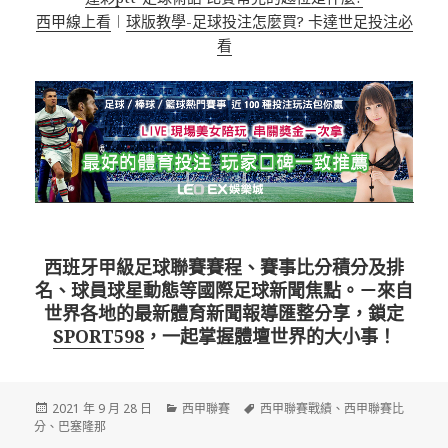
西甲線上看
︱
球版教學-足球投注怎麼買? 卡達世足投注必
看
西班牙甲級足球聯賽賽程、賽事比分積分及排
名、球員球星動態等國際足球新聞焦點。－來自
世界各地的最新體育新聞報導匯整分享，鎖定
SPORT598
，一起掌握體壇世界的大小事！
發
分
標
2021 年 9 月 28 日
西甲聯賽
西甲聯賽戰績
、
西甲聯賽比
佈
類
籤
分
、
巴塞隆那
日