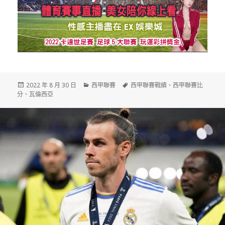
發
分
標
2022 年 8 月 30 日
西甲聯賽
西甲聯賽戰績
、
西甲聯賽比
佈
類
籤
分
、
瓦倫西亞
日
期: