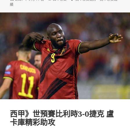
佈
類
籤
績
日
期:
西甲》世預賽比利時3-0捷克 盧
卡庫精彩助攻