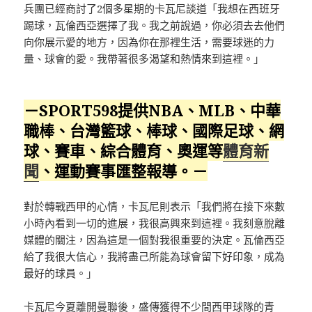
兵團已經商討了2個多星期的卡瓦尼談道「我想在西班牙
踢球，瓦倫西亞選擇了我。我之前說過，你必須去去他們
向你展示愛的地方，因為你在那裡生活，需要球迷的力
量、球會的愛。我帶著很多渴望和熱情來到這裡。」
－SPORT598提供NBA、MLB、中華
職棒、台灣籃球、棒球、國際足球、網
球、賽車、綜合體育、奧運等
體育新
聞
、運動賽事匯整報導。－
對於轉戰西甲的心情，卡瓦尼則表示「我們將在接下來數
小時內看到一切的進展，我很高興來到這裡。我刻意脫離
媒體的關注，因為這是一個對我很重要的決定。瓦倫西亞
給了我很大信心，我將盡己所能為球會留下好印象，成為
最好的球員。」
卡瓦尼今夏離開曼聯後，盛傳獲得不少間西甲球隊的青