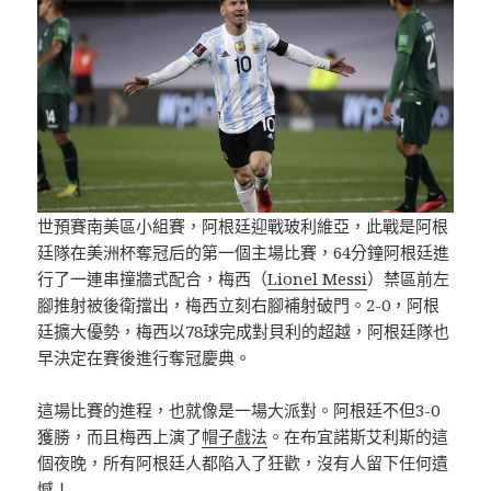
世預賽南美區小組賽，阿根廷迎戰玻利維亞，此戰是阿根
廷隊在美洲杯奪冠后的第一個主場比賽，64分鐘阿根廷進
行了一連串撞牆式配合，梅西（
Lionel Messi
）禁區前左
腳推射被後衛擋出，梅西立刻右腳補射破門。2-0，阿根
廷擴大優勢，梅西以78球完成對貝利的超越，阿根廷隊也
早決定在賽後進行奪冠慶典。
這場比賽的進程，也就像是一場大派對。阿根廷不但3-0
獲勝，而且梅西上演了
帽子戲法
。在布宜諾斯艾利斯的這
個夜晚，所有阿根廷人都陷入了狂歡，沒有人留下任何遺
憾！