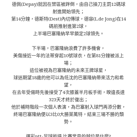
德佩(Depay)就因在禁區被跘倒，由自己操刀主罰12碼球
射進開始領先；
第14分鐘，德斯特(Dest)內切傳球，德容(L.de Jong)在14
碼前推射進第2球，
上半場巴塞隆納早早鎖定2球領先。
下半場，巴塞隆納浪費了許多機會，
美傷接近一年的法蒂穿起10號球衣，在第81分鐘被派上
場；
這位被視為巴塞隆納的未來王牌球星，
球迷期望18歲的他可以為低沈的巴塞隆納帶來活力和希
望，
在去年受偒時先後接受了4次膝蓋半月板手術，暌違長達
323天才終於復出；
他於補時階段一次個人表演，為巴塞射入球門再添分數，
終場巴塞隆納便以3比0大勝萊萬特，結束三場不勝的頹
勢。
運彩ptt-足球術語 比賽常見的越位是什麼?