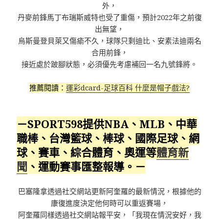
外，
丹麥前鋒馬丁布瑞斯威特也受了重傷，預計2022年之前復
出無望，
烏斯曼登貝萊又傷瘉不久，球隊只剩迪比、安素法迪兩名
合用前鋒，
接近處於跛腳狀態，必須優先考慮補回一名九號鋒將。
推薦閱讀：
運彩dcard-足球百科 什麼是帽子戲法?
－SPORT598提供NBA、MLB、中華
職棒、台灣籃球、棒球、國際足球、網
球、賽車、綜合體育、奧運等
體育新
聞
、運動賽事匯整報導。－
巴塞隆拿透過社交網站更新阿奎羅的最新情況，根據他的
康復進度決定他何時可以重返賽場，
阿奎羅同樣透過社交網站報平安，「我現在情況安好，我