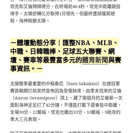
塔克和艾倫頻頻得分，在終場前46.4秒，塔克中距離跳投
得手，太陽逆轉比分取得1分領先，但最終遭胡瓏貿絕
殺，海神險勝太陽。
－體壇動態分享︱匯整NBA、MLB、
中職、日韓職棒、足球五大聯賽、網
壇、賽車等最豐富多元的
體育新聞
與賽
事資訊。－
太陽整季最重要的中樞桑尼（Sani Sakakini）在總冠軍
賽首戰開打前突然宣佈因為受傷缺席，由季末找來的艾倫
（Aaron Geramipoor）頂上，藏了兩個月的艾倫第一次
面對海神足足打了42分鐘，不僅能打籃下還會投中距離，
全場30分、12籃板，塔克也繳出33分、10籃板、9助攻的
準大三元表現。