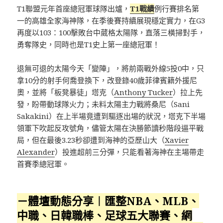
T1聯盟元年首座總冠軍球隊出爐，
T1戰績
例行賽排名第
一的高雄全家海神隊，在季後賽持續展現穩定實力，在G3
再度以103：100擊敗台中葳格太陽隊，直落三橫掃對手，
勇奪隊史，同時也是T1史上第一座總冠軍！
退無可退的太陽今天「變陣」，將前兩戰外線5投0中，只
拿10分的射手何喬登換下，改登錄40歲菲律賓籍外援尼
奧，並將「板凳暴徒」塔克（
Anthony Tucker
）拉上先
發，盼帶動球隊火力；未料太陽主力戰將桑尼（Sani
Sakakini）在上半場竟遭到驅逐出場的狀況，塔克下半場
領軍下吹起反攻號角，儘管太陽在決勝節讀秒階段逼平戰
局，但在最後3.23秒卻遭到海神的亞歷山大（
Xavier
Alexander
）投進超前三分彈，只能看著海神在主場帶走
首賽季總冠軍。
－體壇動態分享︱匯整NBA、MLB、
中職、日韓職棒、足球五大聯賽、網