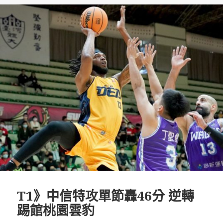
T1》中信特攻單節轟46分 逆轉
踢館桃園雲豹