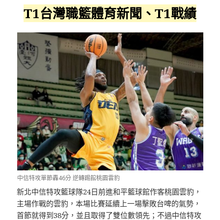
T1台灣職籃體育新聞、T1戰績
中信特攻單節轟46分 逆轉踢館桃園雲豹
新北中信特攻籃球隊24日前進和平籃球館作客桃園雲豹，
主場作戰的雲豹，本場比賽延續上一場擊敗台啤的氣勢，
首節就得到38分，並且取得了雙位數領先；不過中信特攻