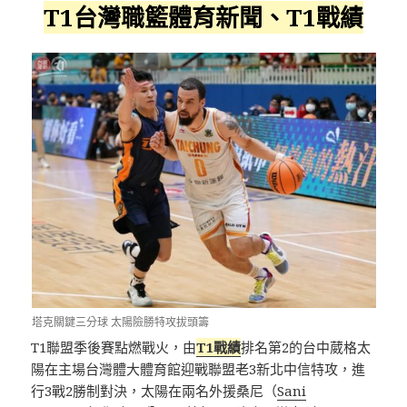
T1台灣職籃體育新聞、T1戰績
塔克關鍵三分球 太陽險勝特攻拔頭籌
T1聯盟季後賽點燃戰火，由
T1戰績
排名第2的台中葳格太
陽在主場台灣體大體育館迎戰聯盟老3新北中信特攻，進
行3戰2勝制對決，太陽在兩名外援桑尼（
Sani