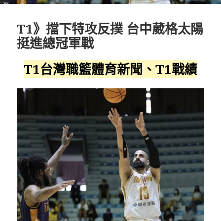
T1》擋下特攻反撲 台中葳格太陽
挺進總冠軍戰
T1台灣職籃體育新聞、T1戰績