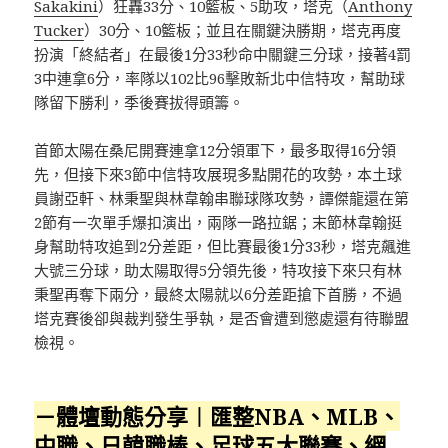
Sakakini
）狂轟33分、10籃板、5助攻，塔克（
Anthony
Tucker
）30分、10籃板；並且在關鍵決勝期，塔克再度
扮演「終結者」在最後1分33秒命中關鍵三分球，接著4罰
3中連拿6分，率隊以102比96擊敗新北中信特攻，幫助球
隊留下勝利，季後賽拔得頭籌。
首節太陽在桑尼開賽連拿12分領軍下，最多取得16分領
先，但接下來3節中信特攻展現多點開花的攻勢，本土球
員謝亞軒、林秉聖與林韋翰串聯球隊攻勢，譚傑龍還在第
2節有一次單手爆扣演出，兩隊一路拉鋸；末節林韋翰挺
身幫助特攻追到2分差距，但比賽最後1分33秒，塔克飆進
大號三分球，助太陽取得5分領先後，特攻接下來只有林
秉聖再奪下兩分，最終太陽就以6分差距搶下首勝，不過
塔克賽後卻與裁判發生爭執，是否會遭到懲處還有待聯盟
檢視。
－體壇動態分享︱匯整NBA、MLB、
中職、日韓職棒、足球五大聯賽、網