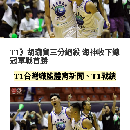
T1》胡瓏貿三分絕殺 海神收下總
冠軍戰首勝
T1台灣職籃體育新聞、T1戰績