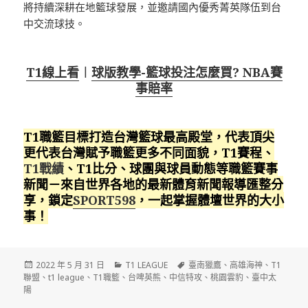
將持續深耕在地籃球發展，並邀請國內優秀菁英隊伍到台
中交流球技。
T1線上看
︱
球版教學-籃球投注怎麼買? NBA賽
事賠率
T1職籃目標打造台灣籃球最高殿堂，代表頂尖
更代表台灣賦予職籃更多不同面貌，T1賽程、
T1戰績
、T1比分、球團與球員動態等職籃賽事
新聞－來自世界各地的最新體育新聞報導匯整分
享，鎖定
SPORT598
，一起掌握體壇世界的大小
事！
發
分
標
2022 年 5 月 31 日
T1 LEAGUE
臺南獵鷹
、
高雄海神
、
T1
佈
類
籤
聯盟
、
t1 league
、
T1職籃
、
台啤英熊
、
中信特攻
、
桃園雲豹
、
臺中太
日
陽
期: