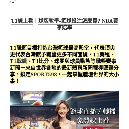
足。
T1線上看
︱
球版教學-籃球投注怎麼買? NBA賽
事賠率
T1職籃目標打造台灣籃球最高殿堂，代表頂尖
更代表台灣賦予職籃更多不同面貌，T1賽程、
T1戰績
、T1比分、球團與球員動態等職籃賽事
新聞－來自世界各地的最新體育新聞報導匯整分
享，鎖定
SPORT598
，一起掌握體壇世界的大小
事！