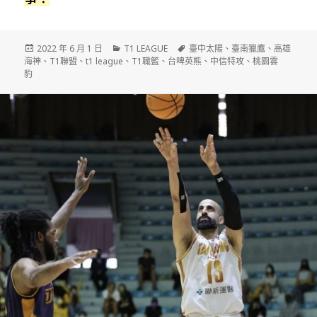
發
分
標
2022 年 6 月 1 日
T1 LEAGUE
臺中太陽
、
臺南獵鷹
、
高雄
佈
類
籤
海神
、
T1聯盟
、
t1 league
、
T1職籃
、
台啤英熊
、
中信特攻
、
桃園雲
日
豹
期: