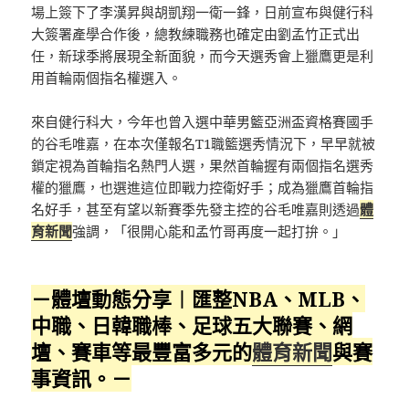
場上簽下了李漢昇與胡凱翔一衛一鋒，日前宣布與健行科
大簽署產學合作後，總教練職務也確定由劉孟竹正式出
任，新球季將展現全新面貌，而今天選秀會上獵鷹更是利
用首輪兩個指名權選入。
來自健行科大，今年也曾入選中華男籃亞洲盃資格賽國手
的谷毛唯嘉，在本次僅報名T1職籃選秀情況下，早早就被
鎖定視為首輪指名熱門人選，果然首輪握有兩個指名選秀
權的獵鷹，也選進這位即戰力控衛好手；成為獵鷹首輪指
名好手，甚至有望以新賽季先發主控的谷毛唯嘉則透過
體
育新聞
強調，「很開心能和孟竹哥再度一起打拚。」
－體壇動態分享︱匯整NBA、MLB、
中職、日韓職棒、足球五大聯賽、網
壇、賽車等最豐富多元的
體育新聞
與賽
事資訊。－