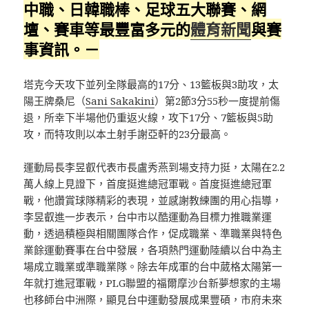
中職、日韓職棒、足球五大聯賽、網
壇、賽車等最豐富多元的
體育新聞
與賽
事資訊。－
塔克今天攻下並列全隊最高的17分、13籃板與3助攻，太
陽王牌桑尼（
Sani Sakakini
）第2節3分55秒一度提前傷
退，所幸下半場他仍重返火線，攻下17分、7籃板與5助
攻，而特攻則以本土射手謝亞軒的23分最高。
運動局長李昱叡代表市長盧秀燕到場支持力挺，太陽在2.2
萬人線上見證下，首度挺進總冠軍戰。首度挺進總冠軍
戰，他讚賞球隊精彩的表現，並感謝教練團的用心指導，
李昱叡進一步表示，台中市以酷運動為目標力推職業運
動，透過積極與相關團隊合作，促成職業、準職業與特色
業餘運動賽事在台中發展，各項熱門運動陸續以台中為主
場成立職業或準職業隊。除去年成軍的台中葳格太陽第一
年就打進冠軍戰，PLG聯盟的福爾摩沙台新夢想家的主場
也移師台中洲際，顯見台中運動發展成果豐碩，市府未來