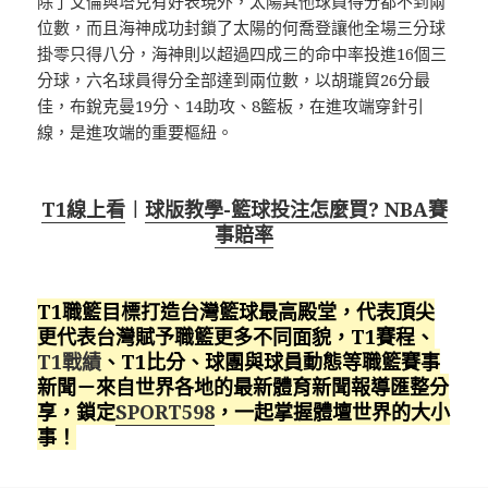
除了艾倫與塔克有好表現外，太陽其他球員得分都不到兩
位數，而且海神成功封鎖了太陽的何喬登讓他全場三分球
掛零只得八分，海神則以超過四成三的命中率投進16個三
分球，六名球員得分全部達到兩位數，以胡瓏貿26分最
佳，布銳克曼19分、14助攻、8籃板，在進攻端穿針引
線，是進攻端的重要樞紐。
T1線上看
︱
球版教學-籃球投注怎麼買? NBA賽
事賠率
T1職籃目標打造台灣籃球最高殿堂，代表頂尖
更代表台灣賦予職籃更多不同面貌，T1賽程、
T1戰績
、T1比分、球團與球員動態等職籃賽事
新聞－來自世界各地的最新體育新聞報導匯整分
享，鎖定
SPORT598
，一起掌握體壇世界的大小
事！