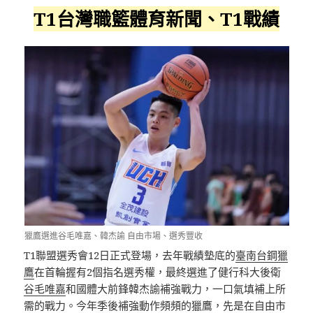
T1台灣職籃體育新聞、T1戰績
獵鷹選進谷毛唯嘉、韓杰諭
自由市場、選秀豐收
T1聯盟選秀會12日正式登場，去年戰績墊底的
臺南台鋼獵
鷹
在首輪握有2個指名選秀權，最終選進了健行科大後衛
谷毛唯嘉
和國體大前鋒韓杰諭補強戰力，一口氣填補上所
需的戰力。今年季後補強動作頻頻的獵鷹，先是在自由市