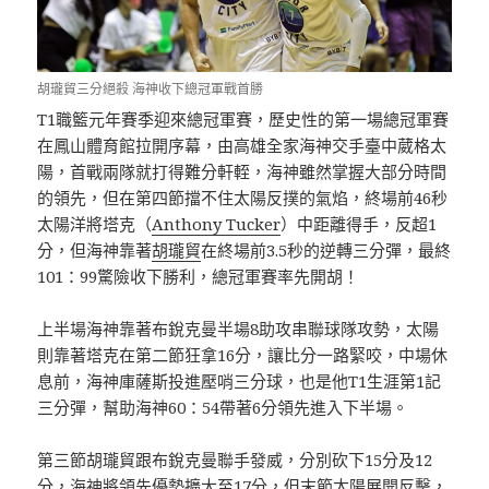
胡瓏貿三分絕殺 海神收下總冠軍戰首勝
T1職籃元年賽季迎來總冠軍賽，歷史性的第一場總冠軍賽
在鳳山體育館拉開序幕，由高雄全家海神交手臺中葳格太
陽，首戰兩隊就打得難分軒輊，海神雖然掌握大部分時間
的領先，但在第四節擋不住太陽反撲的氣焰，終場前46秒
太陽洋將塔克（
Anthony Tucker
）中距離得手，反超1
分，但海神靠著
胡瓏貿
在終場前3.5秒的逆轉三分彈，最終
101：99驚險收下勝利，總冠軍賽率先開胡！
上半場海神靠著布銳克曼半場8助攻串聯球隊攻勢，太陽
則靠著塔克在第二節狂拿16分，讓比分一路緊咬，中場休
息前，海神庫薩斯投進壓哨三分球，也是他T1生涯第1記
三分彈，幫助海神60：54帶著6分領先進入下半場。
第三節胡瓏貿跟布銳克曼聯手發威，分別砍下15分及12
分，海神將領先優勢擴大至17分，但末節太陽展開反擊，