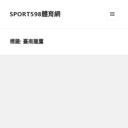
SPORT598體育網
選單及
小工具
標籤:
臺南獵鷹