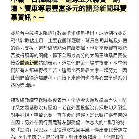
壇、賽車等最豐富多元的
體育新聞
與賽
事資訊。－
賽前台中葳格太陽隊洋教頭卡米諾斯指出，球隊例行賽對
戰4勝2敗佔上風，主要在團隊經驗、球員各司其職及外援
的強力支援，這些優勢能否持續發揮，也是季後賽首戰能
否拔得頭籌的關鍵，轟下全場最高分的太陽王牌桑尼賽後
接受
體育新聞
訪問表示，這是他們第一場季後賽，本季他
們所有人都練得很辛苦，這場比賽是靠大家一起努力，因
此他們值得這場勝利，而接下來他們也將專心去準備系列
賽的第2戰。
特攻總教練李逸驊賽後表示，全隊今天進攻準頭盡失，防
守又太過鬆散沒有壓迫，老在外圍投籃沒有採取切入製造
對手犯規，導致比賽一直在後面追趕，是比賽打得辛苦的
主因；另外在例行賽尾聲左腳受傷，休息大約1個月的特
攻「黑豹」阿巴西，此役還沒找回手感，僅出賽10分鐘左
右5次出手落空、得分掛零，對此李逸驊說：「他是較年