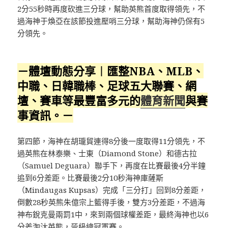
2分55秒時再度砍進三分球，幫助英熊首度取得領先，不
過海神于煥亞在該節投進壓哨三分球，幫助海神仍保有5
分領先。
－體壇動態分享︱匯整NBA、MLB、
中職、日韓職棒、足球五大聯賽、網
壇、賽車等最豐富多元的
體育新聞
與賽
事資訊。－
第四節，海神在胡瓏貿連得8分後一度取得11分領先，不
過英熊在林泰樂、士東（Diamond Stone）和德古拉
（Samuel Deguara）聯手下，再度在比賽最後4分半鐘
追到6分差距。比賽最後2分10秒海神庫薩斯
（Mindaugas Kupsas）完成「三分打」回到8分差距，
倒數28秒英熊朱億宗上籃得手後，雙方3分差距，不過海
神布銳克曼兩罰1中，來到兩個球權差距，最終海神也以6
分差淘汰英熊，晉級總冠軍賽。