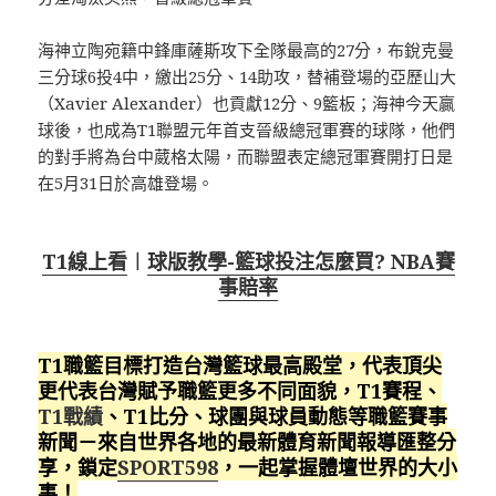
海神立陶宛籍中鋒庫薩斯攻下全隊最高的27分，布銳克曼
三分球6投4中，繳出25分、14助攻，替補登場的亞歷山大
（Xavier Alexander）也貢獻12分、9籃板；海神今天贏
球後，也成為T1聯盟元年首支晉級總冠軍賽的球隊，他們
的對手將為台中葳格太陽，而聯盟表定總冠軍賽開打日是
在5月31日於高雄登場。
T1線上看
︱
球版教學-籃球投注怎麼買? NBA賽
事賠率
T1職籃目標打造台灣籃球最高殿堂，代表頂尖
更代表台灣賦予職籃更多不同面貌，T1賽程、
T1戰績
、T1比分、球團與球員動態等職籃賽事
新聞－來自世界各地的最新體育新聞報導匯整分
享，鎖定
SPORT598
，一起掌握體壇世界的大小
事！