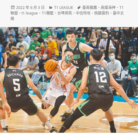
發
分
標
2022 年 6 月 3 日
T1 LEAGUE
臺南獵鷹
、
高雄海神
、
T1
佈
類
籤
聯盟
、
t1 league
、
T1職籃
、
台啤英熊
、
中信特攻
、
桃園雲豹
、
臺中太
日
陽
期: