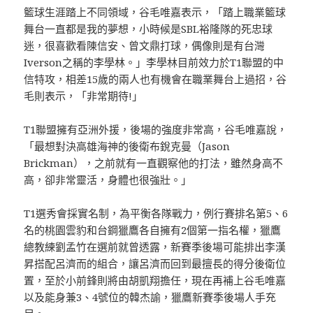
籃球生涯踏上不同領域，谷毛唯嘉表示，「踏上職業籃球
舞台一直都是我的夢想，小時候是SBL裕隆隊的死忠球
迷，很喜歡看陳信安、曾文鼎打球，偶像則是有台灣
Iverson之稱的李學林。」李學林目前效力於T1聯盟的中
信特攻，相差15歲的兩人也有機會在職業舞台上過招，谷
毛則表示，「非常期待!」
T1聯盟擁有亞洲外援，後場的強度非常高，谷毛唯嘉說，
「最想對決高雄海神的後衛布銳克曼（Jason
Brickman），之前就有一直觀察他的打法，雖然身高不
高，卻非常靈活，身體也很強壯。」
T1選秀會採實名制，為平衡各隊戰力，例行賽排名第5、6
名的桃園雲豹和台鋼獵鷹各自擁有2個第一指名權，獵鷹
總教練劉孟竹在選前就曾透露，新賽季後場可能排出李漢
昇搭配呂濟而的組合，讓呂濟而回到最擅長的得分後衛位
置，至於小前鋒則將由胡凱翔擔任，現在再補上谷毛唯嘉
以及能身兼3、4號位的韓杰諭，獵鷹新賽季後場人手充