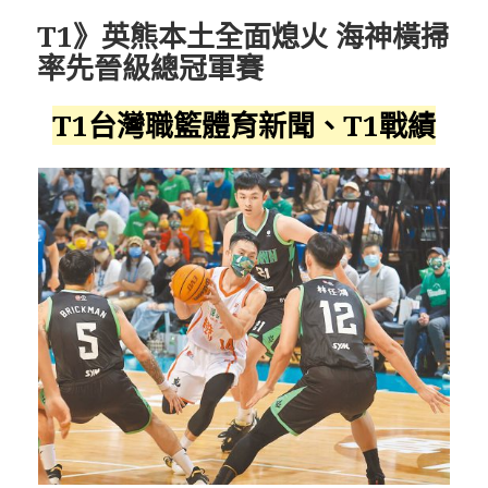
T1》英熊本土全面熄火 海神橫掃
率先晉級總冠軍賽
T1台灣職籃體育新聞、T1戰績