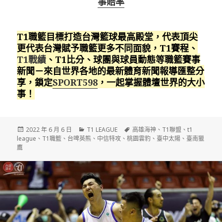
事賠率
T1職籃目標打造台灣籃球最高殿堂，代表頂尖
更代表台灣賦予職籃更多不同面貌，T1賽程、
T1戰績
、T1比分、球團與球員動態等職籃賽事
新聞－來自世界各地的最新體育新聞報導匯整分
享，鎖定
SPORT598
，一起掌握體壇世界的大小
事！
發
分
標
2022 年 6 月 6 日
T1 LEAGUE
高雄海神
、
T1聯盟
、
t1
佈
類
籤
league
、
T1職籃
、
台啤英熊
、
中信特攻
、
桃園雲豹
、
臺中太陽
、
臺南獵
日
鷹
期: