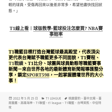
輕的球員，受傷再回來以後差非常多，希望他盡快找回狀
態。」
T1線上看
︱
球版教學-籃球投注怎麼買? NBA賽
事賠率
T1職籃目標打造台灣籃球最高殿堂，代表頂尖
更代表台灣賦予職籃更多不同面貌，T1賽程、
T1戰績
、T1比分、球團與球員動態等職籃賽事
新聞－來自世界各地的最新體育新聞報導匯整分
享，鎖定
SPORT598
，一起掌握體壇世界的大小
事！
發
分
標
2022 年 5 月 25 日
T1 LEAGUE
桃園雲豹
、
臺中太陽
、
臺
佈
類
籤
南獵鷹
、
高雄海神
、
T1聯盟
、
t1 league
、
T1職籃
、
台啤英熊
、
中信特
日
攻
期: