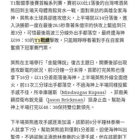
T1聯盟季後賽首輪系列賽，賽前以0比1落後的台灣啤酒英
熊回到主場天母體育館背水一戰，面對來訪的高雄全家海
神，英熊本土球員卻進攻熄火，上半場就以14分落後，進
入決勝節一度在最後28.5秒靠著朱億宗的快攻上籃追到只
差3分，可惜最後兩波三分線外出手都落空，最終遭海神
以99：93的
T1戰績
擊敗，只能眼睜睜看著對手在自家興
奮摘下冠軍賽門票。
英熊在主場舉行「金龍傳說」復古主題日，開賽後卻出現
進攻斷電的狀況，前3分鐘一分未得，首節打完英熊也僅
拿下16分，以11分差距落後海神。上半場英熊外線全面熄
火，前11次三分球出手都落空，不過海神上半場同樣投籃
手感不佳，所幸庫薩斯（
Mindaugas Kupsas
）、菲裔美
籍控衛布銳克曼（
Jason Brickman
）挺身止血，幫助海
神上半場打完以48：38保持雙位數領先。
下半場英熊進攻手感逐漸加溫，該節前6分半鐘林泰樂一
人就拿下7分，幫助英熊追到僅剩1分差距，迫使海神叫出
暫停，不過卻無法澆熄林泰樂的火燙手感，他在該節剩下