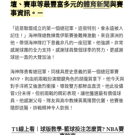
壇、賽車等最豐富多元的
體育新聞
與賽
事資訊。－
「這是聯盟成立的第一個總冠軍，這很特別，會永遠被人
記住！」海神隊總教練喬伊斯賽後難掩激動，來自澳洲的
他，帶領海神隊打下意義非凡的一座冠軍，他強調，非常
感謝球團的全力支持，感謝球員整個球季的努力，更感謝
球迷一直的大聲加油！
海神隊勇奪總冠軍，同樣具歷史意義的第一個總冠軍賽
MVP，則由前兩戰扮演關鍵角色的胡瓏貿拿下，他今天與
對手洋將艾倫激烈衝撞，導致雙方都鮮血直流，他此役儘
管1分未得，但前兩戰的精彩表現，讓他獲選最有價值球
員，他感謝父母、隊友與高中教練黃萬隆賢伉儷，他賽後
隨即送醫，拚戰精神令人欽佩！
T1線上看
︱
球版教學-籃球投注怎麼買? NBA賽