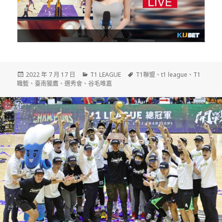
發
分
標
2022 年 7 月 17 日
T1 LEAGUE
T1聯盟
、
t1 league
、
T1
佈
類
籤
職籃
、
臺南獵鷹
、
選秀會
、
谷毛唯嘉
日
期: