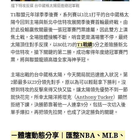
擋下特攻反撲 台中葳格太陽挺進總冠軍戰
T1聯盟元年球季季後賽，系列賽以1比1打平的台中葳格太
陽今回到主場與新北中信特攻展開季後賽首輪最終戰，由
於此役輸贏攸關最後一張冠軍賽門票誰屬，因此雙方上演
焦土戰，全場肢體接觸不斷，哨音更是滿場響不停，最終
太陽頂住對手反撲，以80比75的
T1戰績
5分之差險勝新北
中信特攻，搶下關鍵的第二勝，成功奪得年度總冠軍賽門
票，將與聯盟龍頭高雄全家海神爭冠。
主場出戰的台中葳格太陽，今天開局就迅速進入狀況，第
2節最多以23分領先對手，原以為可以輕鬆拿下勝利，沒
想到特攻的反擊來得又快又猛，讓太陽領先優勢不到一節
就快花完，所幸太陽洋將塔克（
Anthony Tucker
）顯然
拒絕下課，決勝節靠著他一人連拿9分，包括一次切入後
單手爆扣，再把領先拉開，也成了決定勝負的關鍵。
－體壇動態分享︱匯整NBA、MLB、